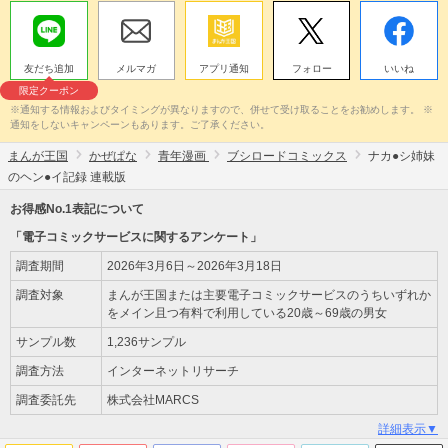
友だち追加
メルマガ
アプリ通知
フォロー
いいね
限定クーポン
※通知する情報およびタイミングが異なりますので、併せて受け取ることをお勧めします。 ※
通知をしないキャンペーンもあります。ご了承ください。
まんが王国
かぜぱな
青年漫画
ブシロードコミックス
ナカ●シ姉妹
のヘン●イ記録 連載版
お得感No.1表記について
「電子コミックサービスに関するアンケート」
調査期間
2026年3月6日～2026年3月18日
調査対象
まんが王国または主要電子コミックサービスのうちいずれか
をメイン且つ有料で利用している20歳～69歳の男女
サンプル数
1,236サンプル
調査方法
インターネットリサーチ
調査委託先
株式会社MARCS
詳細表示▼