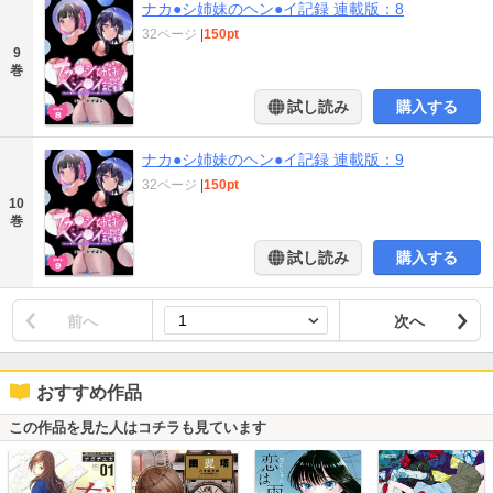
ナカ●シ姉妹のヘン●イ記録 連載版：8
32ページ
|
150pt
9
巻
試し読み
購入する
ナカ●シ姉妹のヘン●イ記録 連載版：9
32ページ
|
150pt
10
巻
試し読み
購入する
前へ
次へ
おすすめ作品
この作品を見た人はコチラも見ています