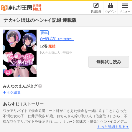
新規登録
ログイン
メニュー
ナカ●シ姉妹のヘン●イ記録 連載版
青年
かぜぱな
（かぜぱな）
12巻
完結
9人
がお気に入り登録中
無料試し読み
みんなのまんがタグ
タグ編集
あらすじ | ストーリー
ワケアリバイトで借金返済ニート姉がこさえた借金を一緒に返すことになった
不憫な女の子、仁井戸秋歩18歳。おちんぎん搾り取り人（借金取り）から、不
穏なワケアリバイトを提示され……。ナカ●シ姉妹の（借金）ヘン●イコメデ
ィ、開幕!!
もっと詳細を見る▼