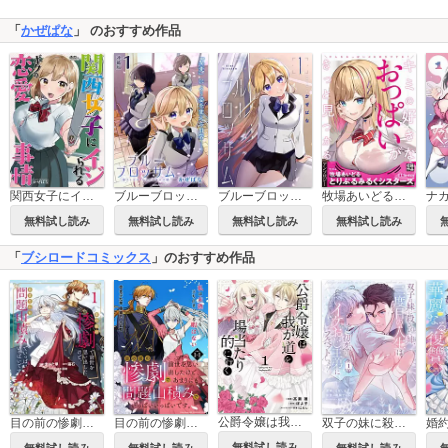
「
かぜぱな
」 のおすすめ作品
ブルーブロッサム 連載版
牧場あいどるとりぷるみるくシスターズ
関西女子にイジられるボクの恋愛事情
ブルーブロッサム
無料試し読み
無料試し読み
無料試し読み
無料試し読み
「
ブシロードコミックス
」のおすすめ作品
公爵令嬢は我が道を場当たり的に行く
目の前の惨劇で前世を思い出したけど、あまりにも問題山積みでいっぱいいっぱいです。
目の前の惨劇で前世を思い出したけど、あまりにも問題山積みでいっぱいいっぱいです。 連載版
双子の妹に殺された姉、二度目の人生は初恋のイケおじ王弟にフルベットします！
無料試し読み
無料試し読み
無料試し読み
無料試し読み