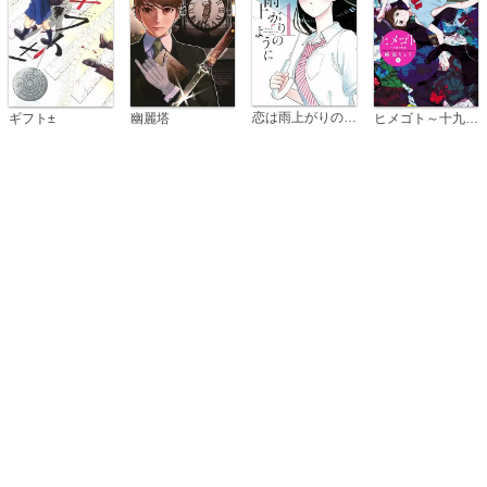
恋は雨上がりのように
ギフト±
幽麗塔
ヒメゴト～十九歳の制服～