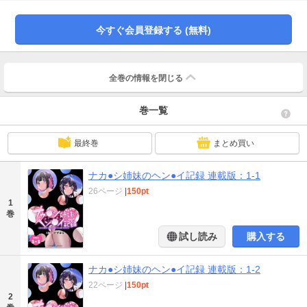
今すぐ会員登録する (無料)
全巻の情報を
閉じる
巻一覧
最終巻
まとめ買い
ナカ●シ姉妹のヘン●イ記録 連載版：1-1
26ページ
|
150pt
1
巻
試し読み
購入する
ナカ●シ姉妹のヘン●イ記録 連載版：1-2
22ページ
|
150pt
2