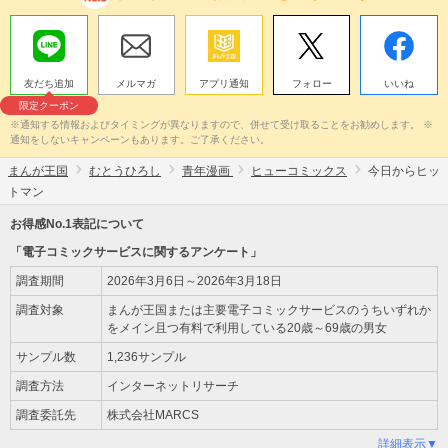
友だち追加
メルマガ
アプリ通知
フォロー
いいね
限定クーポン
※通知する情報およびタイミングが異なりますので、併せて受け取ることをお勧めします。 ※
通知をしないキャンペーンもあります。ご了承ください。
まんが王国
むとうひろし
青年漫画
ヒューコミックス
今日からヒッ
トマン
お得感No.1表記について
「電子コミックサービスに関するアンケート」
調査期間
2026年3月6日～2026年3月18日
調査対象
まんが王国または主要電子コミックサービスのうちいずれか
をメイン且つ有料で利用している20歳～69歳の男女
サンプル数
1,236サンプル
調査方法
インターネットリサーチ
調査委託先
株式会社MARCS
詳細表示▼