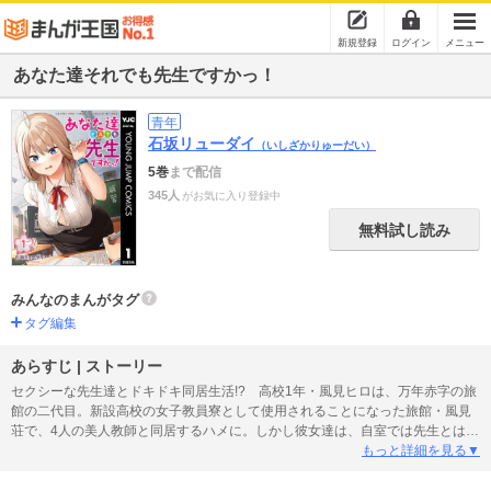
新規登録
ログイン
メニュー
あなた達それでも先生ですかっ！
青年
石坂リューダイ
（いしざかりゅーだい）
5巻
まで配信
345人
がお気に入り登録中
無料試し読み
みんなのまんがタグ
タグ編集
あらすじ | ストーリー
セクシーな先生達とドキドキ同居生活!? 高校1年・風見ヒロは、万年赤字の旅
館の二代目。新設高校の女子教員寮として使用されることになった旅館・風見
荘で、4人の美人教師と同居するハメに。しかし彼女達は、自室では先生とは思
えぬセクシー＆自堕落ぶりで……。一つ屋根の下、禁断のハーレムラブコメ開
もっと詳細を見る▼
幕!!