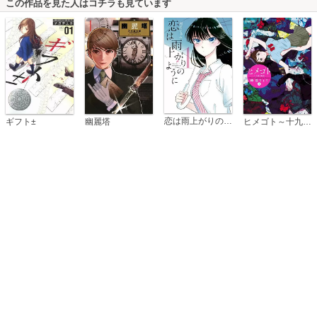
この作品を見た人はコチラも見ています
恋は雨上がりのように
ギフト±
幽麗塔
ヒメゴト～十九歳の制服～