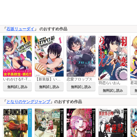
「
石坂リューダイ
」 のおすすめ作品
いわかける!! -Try a new climbing-
【新装版】いわかける! ―Climbing Girls―
恋愛フロップス
羽恋らいおん
無料試し読み
無料試し読み
無料試し読み
無料試し読み
「
となりのヤングジャンプ
」のおすすめ作品