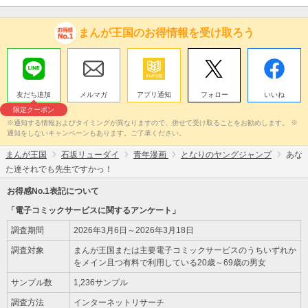
まんが王国のお得情報を受け取ろう
友だち追加
メルマガ
アプリ通知
フォロー
いいね
限定クーポン
※通知する情報およびタイミングが異なりますので、併せて受け取ることをお勧めします。 ※
通知をしないキャンペーンもあります。ご了承ください。
まんが王国
石坂リューダイ
青年漫画
となりのヤングジャンプ
あな
た達それでも先生ですかっ！
お得感No.1表記について
「電子コミックサービスに関するアンケート」
調査期間
2026年3月6日～2026年3月18日
調査対象
まんが王国または主要電子コミックサービスのうちいずれか
をメイン且つ有料で利用している20歳～69歳の男女
サンプル数
1,236サンプル
調査方法
インターネットリサーチ