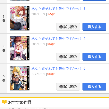
あなた達それでも先生ですかっ！ 3
201ページ
|
665pt
3
巻
試し読み
購入する
あなた達それでも先生ですかっ！ 4
185ページ
|
684pt
4
巻
試し読み
購入する
あなた達それでも先生ですかっ！ 5
177ページ
|
684pt
5
巻
試し読み
購入する
おすすめ作品