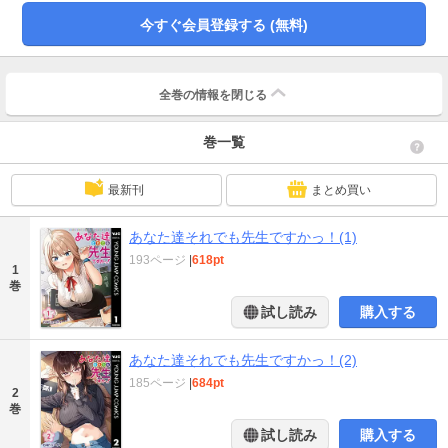
今すぐ会員登録する (無料)
全巻の情報を
閉じる
巻一覧
最新刊
まとめ買い
あなた達それでも先生ですかっ！(1)
193ページ
|
618pt
1
巻
試し読み
購入する
あなた達それでも先生ですかっ！(2)
185ページ
|
684pt
2
巻
試し読み
購入する