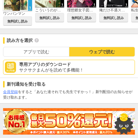
こういうのがいい
理想郷女子図鑑～私の結婚生活、とっても幸せです～
俺だけ不遇スキルの異世界召喚叛逆記～最弱スキル【吸収】が全てを飲み込むまで～
ワンパンマン
無料試し読み
無料試し読み
無料試し読み
無料試し読み
読み方を選択
アプリで読む
ウェブで読む
専用アプリのダウンロード
サクサクまんがを読めて多機能！
新刊通知を受け取る
会員登録
をすると「あなた達それでも先生ですかっ！」新刊配信のお知らせが
受け取れます。