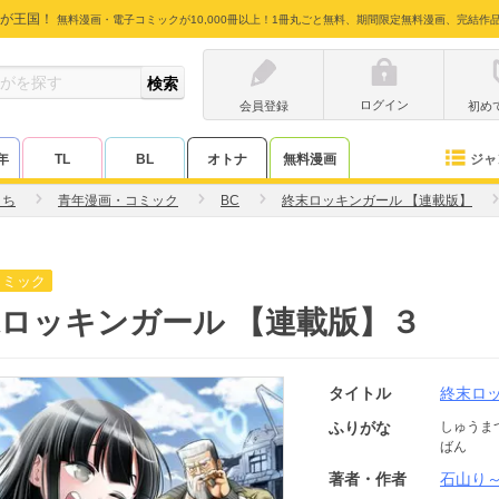
が王国！
無料漫画・電子コミックが10,000冊以上！1冊丸ごと無料、期間限定無料漫画、完結作
ログイン
会員登録
初め
ジャ
年
TL
BL
オトナ
無料漫画
～ち
青年漫画・コミック
BC
終末ロッキンガール 【連載版】
コミック
ロッキンガール 【連載版】３
タイトル
終末ロ
ふりがな
しゅうま
ばん
著者・作者
石山り