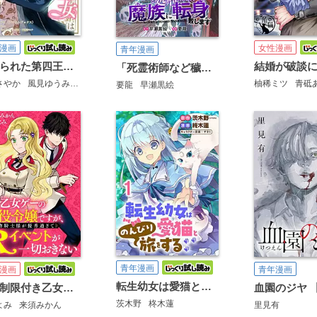
漫画
女性漫画
青年漫画
捨てられた第四王女は母国には戻らない 【連載版】
「死霊術師など穢らわしい」と処刑されたので、魔族に転身致します 【連載版】
さやか
風見ゆうみ
あさふみ
柚稀ミツ
青砥
要龍
早瀬黒絵
青年漫画
漫画
青年漫画
転生幼女は愛猫とのんびり旅をする 【連載版】
年齢制限付き乙女ゲーの悪役令嬢ですが、堅物騎士様が優秀過ぎてRイベントが一切おきない 【連載版】
茨木野
柊木蓮
よみ
来須みかん
里見有