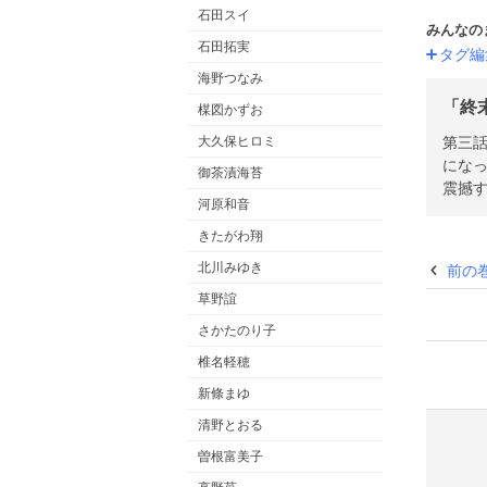
石田スイ
みんなの
石田拓実
タグ編
海野つなみ
「終
楳図かずお
第三話
大久保ヒロミ
にな
御茶漬海苔
震撼す
河原和音
きたがわ翔
北川みゆき
前の
草野誼
さかたのり子
椎名軽穂
新條まゆ
清野とおる
曽根富美子