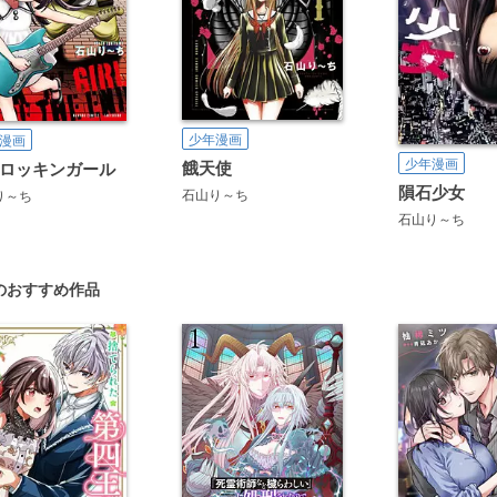
少年漫画
漫画
少年漫画
餓天使
ロッキンガール
隕石少女
石山り～ち
り～ち
石山り～ち
のおすすめ作品