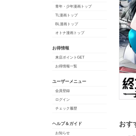
青年・少年漫画トップ
TL漫画トップ
BL漫画トップ
オトナ漫画トップ
お得情報
来店ポイントGET
お得情報一覧
ユーザーメニュー
会員登録
ログイン
チェック履歴
おす
ヘルプ＆ガイド
お知らせ