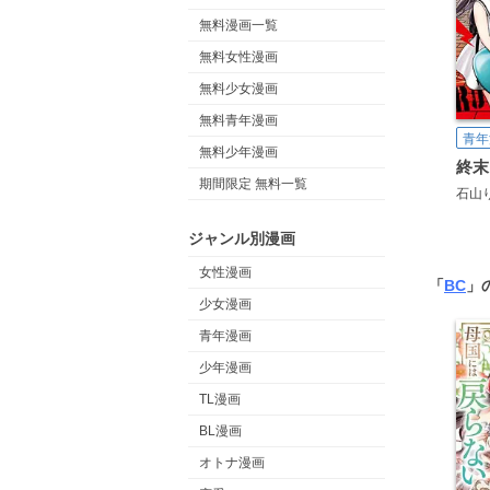
無料漫画一覧
無料女性漫画
無料少女漫画
無料青年漫画
青年
無料少年漫画
終末
期間限定 無料一覧
石山
ジャンル別漫画
女性漫画
「
BC
」
少女漫画
青年漫画
少年漫画
TL漫画
BL漫画
オトナ漫画