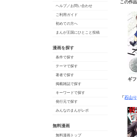
この作品
ヘルプ／お問い合わせ
ご利用ガイド
初めての方へ
まんが王国にひとこと投稿
漫画を探す
条件で探す
テーマで探す
著者で探す
ギフ
掲載雑誌で探す
キーワードで探す
「
石山り
発行元で探す
みんなのまんがレポ
無料漫画
無料漫画トップ