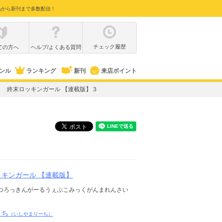
品から新刊まで多数配信！
チェック履歴
ての方へ
ヘルプ/よくある質問
ンル
ランキング
新刊
来店ポイント
終末ロッキンガール 【連載版】３
ッキンガール 【連載版】
つろっきんがーるうぇぶこみっくがんまれんさい
～ち
（いしやまりーち）