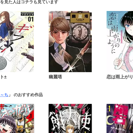
を見た人はコチラも見ています
ト±
幽麗塔
～ち
」 のおすすめ作品