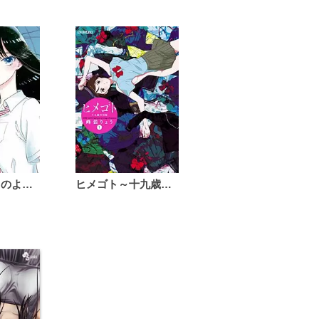
恋は雨上がりのように
ヒメゴト～十九歳の制服～