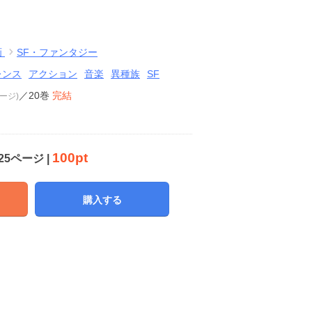
画
SF・ファンタジー
レンス
アクション
音楽
異種族
SF
／20巻
完結
ページ)
100pt
25ページ |
購入する