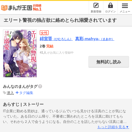
新規登録
ログイン
メニュー
エリート警視の独占欲に絡めとられ溺愛されています
女性
緋室晋
真彩-mahya-
（ひむろしん）
（まあや）
2巻
完結
41人
がお気に入り登録中
無料試し読み
みんなのまんがタグ
潜入
タグ編集
あらすじ | ストーリー
IT企業に勤める里紗は、通っているジムでいつも見かける涼真のことが気にな
っていた。ある日のジム帰り、不審者に襲われたところを涼真に助けてもら
い、それから２人で会うようになる。自分のことを話したがらない涼真に違和
感を覚えつつも、優しく守ってくれる彼に惹かれていくが、突然派遣社員とし
もっと詳細を見る▼