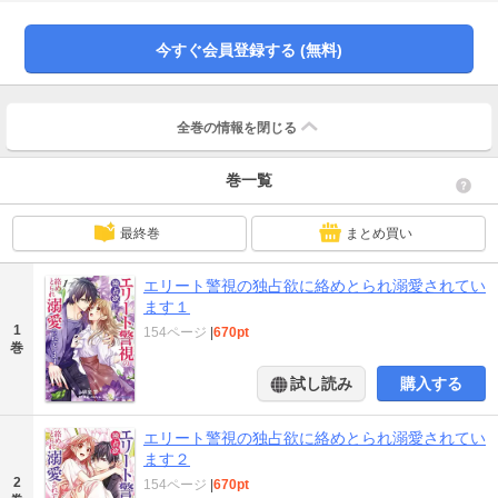
て涼真が里紗の会社で働くことに！しかも違う名前を名乗っており、社内では
他人のふりをしてほしいと頼まれる。戸惑う里紗だが、彼が里紗に向ける態度
は嘘をついているとは思えない。むしろどんどん甘やかされるようになっ
今すぐ会員登録する (無料)
て…!?
全巻の情報を
閉じる
巻一覧
最終巻
まとめ買い
エリート警視の独占欲に絡めとられ溺愛されてい
ます１
1
154ページ
|
670pt
巻
試し読み
購入する
エリート警視の独占欲に絡めとられ溺愛されてい
ます２
2
154ページ
|
670pt