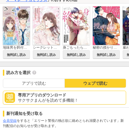
地味男を餌付けしたら、実はイケメン御曹司でした【分冊版】
シークレットベビーが発覚したら、天才外科医の執着求愛が始まりました
秘密の授かり婚～身を引こうとしたけど、エリート御曹司が逃がしてくれません～
身ごもったら、この結婚は終わりにしましょう～身代わり花嫁はS系弁護士の溺愛に毎夜甘く啼かされる～
無料試し読み
無料試し読み
無料試し読み
無料試し読み
読み方を選択
アプリで読む
ウェブで読む
専用アプリのダウンロード
サクサクまんがを読めて多機能！
新刊通知を受け取る
会員登録
をすると「エリート警視の独占欲に絡めとられ溺愛されています」新
刊配信のお知らせが受け取れます。