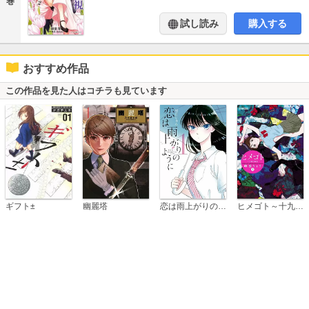
巻
試し読み
購入する
おすすめ作品
この作品を見た人はコチラも見ています
恋は雨上がりのように
ギフト±
幽麗塔
ヒメゴト～十九歳の制服～