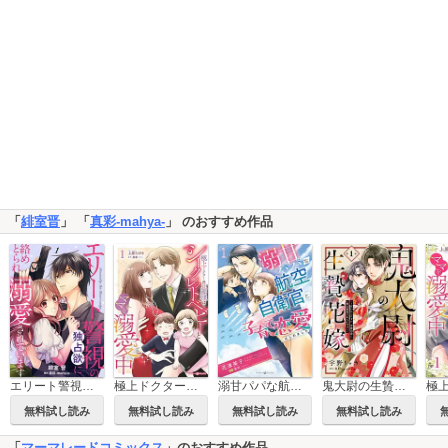
「
緋室晋
」 「
真彩-mahya-
」 のおすすめ作品
エリート警視の独占欲に絡めとられ溺愛されています【分冊版】
極上ドクターの旦那様はシークレットベビーとママを溺愛中
溺甘パパな航空自衛官と子育て恋愛はじめました
鬼大尉の生贄花嫁～買われたはずが、冷徹伯爵に独占寵愛されています～【分冊版】
無料試し読み
無料試し読み
無料試し読み
無料試し読み
「
マーマレードコミックス
」のおすすめ作品