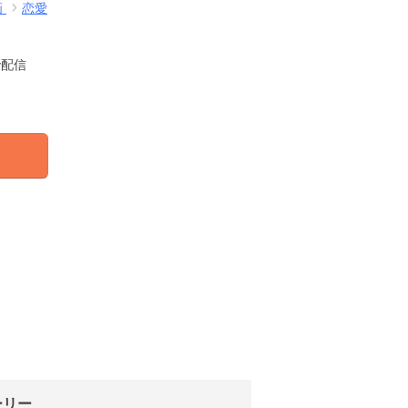
画
恋愛
で配信
ーリー