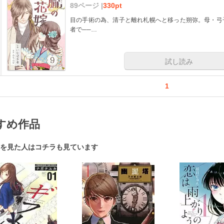
89ページ |
330pt
目の手術の為、清子と離れ札幌へと移った朔弥。母・弓
者で──…
試し読み
1
すめ作品
を見た人はコチラも見ています