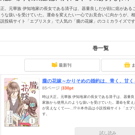
大正。元華族 伊知地家の長女である清子は、器量良しだが顔に痣がある
うな扱いを受けていた。運命を変えたい一心でお見合いに向かうが、相手
小説投稿サイト「エブリスタ」で人気の「朧の花嫁」のコミカライズで
巻一覧
最新刊
朧の花嫁～かりそめの婚約は、青く、甘く～
85ページ |
330pt
時は大正。元華族 伊知地家の長女である清子は、器量
家族から使用人のような扱いを受けていた。運命を変え
が見えなくて──…!?※本作品は小説投稿サイト「エ
す。
試し読み