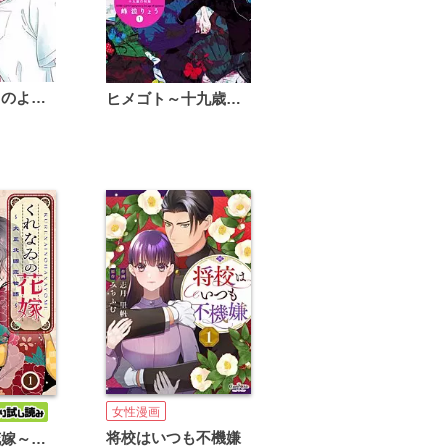
恋は雨上がりのように
ヒメゴト～十九歳の制服～
女性漫画
将校はいつも不機嫌
くれなゐの花嫁～大正北國恋物語～