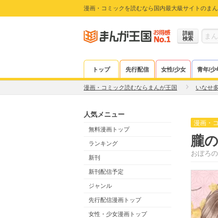
漫画・コミックを読むなら国内最大級サイトのまん
詳細
検索
トップ
先行配信
女性/少女
青年/少
漫画・コミック読むならまんが王国
いなせ
人気メニュー
漫画・
無料漫画トップ
朧
ランキング
おぼろの
新刊
新刊配信予定
ジャンル
先行配信漫画トップ
女性・少女漫画トップ