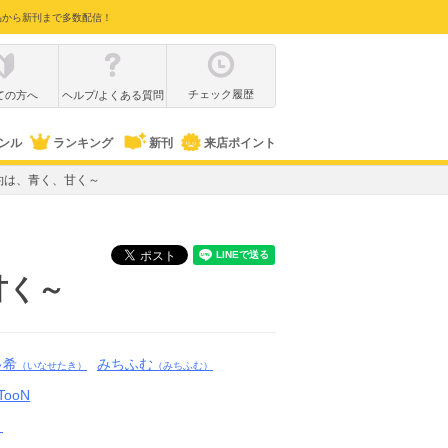
品から新刊まで多数配信！
チェック履歴
ての方へ
ヘルプ/よくある質問
ンル
ランキング
新刊
来店ポイント
約は、青く、甘く～
甘く～
多希
みちふむ
（いなせたき）
（みちふむ）
TooN
ミ