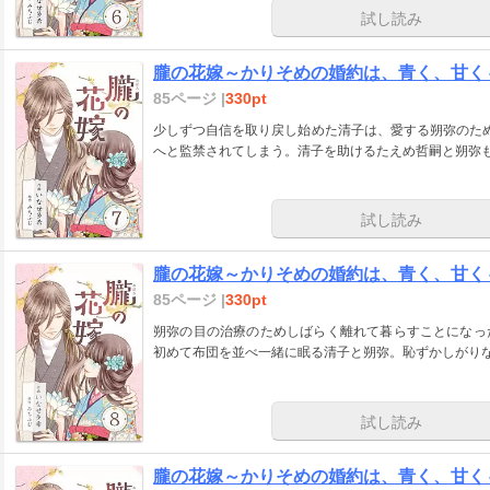
試し読み
朧の花嫁～かりそめの婚約は、青く、甘く～
85ページ |
330pt
少しずつ自信を取り戻し始めた清子は、愛する朔弥のた
へと監禁されてしまう。清子を助けるたえめ哲嗣と朔弥も
試し読み
朧の花嫁～かりそめの婚約は、青く、甘く～
85ページ |
330pt
朔弥の目の治療のためしばらく離れて暮らすことになっ
初めて布団を並べ一緒に眠る清子と朔弥。恥ずかしがり
試し読み
朧の花嫁～かりそめの婚約は、青く、甘く～