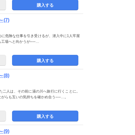
購入する
(7)
めに危険な仕事を引き受けるが、潜入中に1人牢屋
工場へと向かうが──…
購入する
(8)
た二人は、その前に湯の川へ旅行に行くことに。
ながらも互いの気持ちを確かめ合う──…。
購入する
(9)