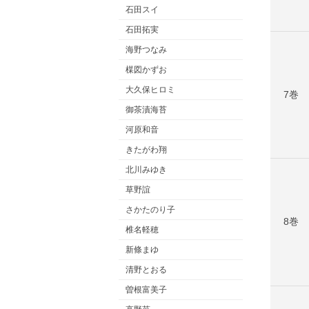
石田スイ
石田拓実
海野つなみ
楳図かずお
大久保ヒロミ
7巻
御茶漬海苔
河原和音
きたがわ翔
北川みゆき
草野誼
さかたのり子
8巻
椎名軽穂
新條まゆ
清野とおる
曽根富美子