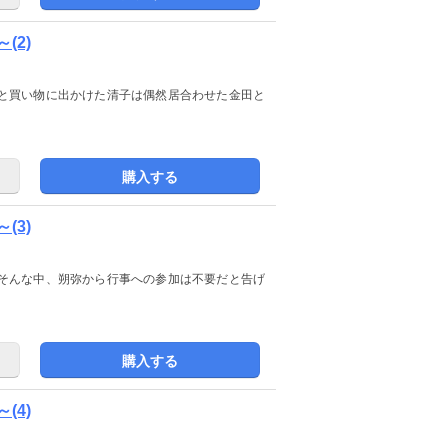
(2)
と買い物に出かけた清子は偶然居合わせた金田と
購入する
(3)
そんな中、朔弥から行事への参加は不要だと告げ
購入する
(4)