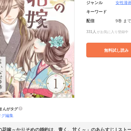
ジャンル
女性漫
キーワード
配信
9巻
ま
331人
がお気に入り登録中
無料試し読み
まんがタグ
タグ編集
の花嫁～かりそめの婚約は、青く、甘く～」のあらすじ | スト