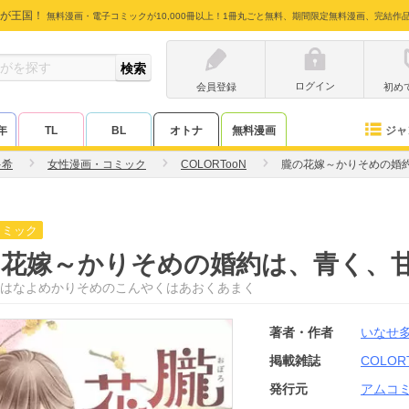
が王国！
無料漫画・電子コミックが10,000冊以上！1冊丸ごと無料、期間限定無料漫画、完結作
ログイン
会員登録
初め
ジャ
年
TL
BL
オトナ
無料漫画
多希
女性漫画・コミック
COLORTooN
朧の花嫁～かりそめの婚
コミック
の花嫁～かりそめの婚約は、青く、
はなよめかりそめのこんやくはあおくあまく
著者・作者
いなせ
掲載雑誌
COLOR
発行元
アムコ