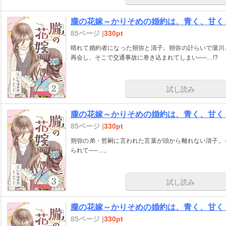
朧の花嫁～かりそめの婚約は、青く、甘く～
85ページ |
330pt
晴れて婚約者になった朔弥と清子。朔弥の計らいで瀧川
再会し、そこで交通事故に巻き込まれてしまい──…!?
試し読み
朧の花嫁～かりそめの婚約は、青く、甘く～
85ページ |
330pt
朔弥の弟・哲嗣に言われた言葉が頭から離れない清子。
られて──…。
試し読み
朧の花嫁～かりそめの婚約は、青く、甘く～
85ページ |
330pt