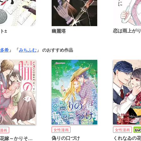
ト±
幽麗塔
多希
」 「
みちふむ
」 のおすすめ作品
女性漫画
女性漫画
漫画
偽りの口づけ
朧の花嫁～かりそめの婚約は、青く、甘く～【単行本版】