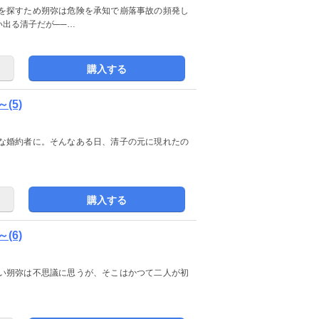
を探すため朔弥は危険を承知で崩落事故の頻発し
出る清子だが──…
購入する
(5)
な婚約者に。そんなある日、清子の元に現れたの
購入する
(6)
い朔弥は不思議に思うが、そこはかつて二人が初