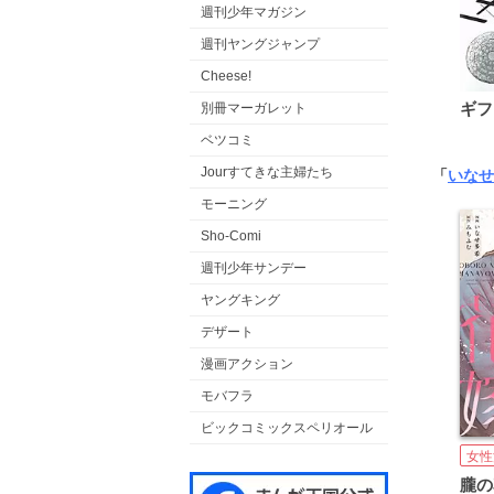
週刊少年マガジン
週刊ヤングジャンプ
Cheese!
ギフ
別冊マーガレット
ベツコミ
Jourすてきな主婦たち
「
いなせ
モーニング
Sho-Comi
週刊少年サンデー
ヤングキング
デザート
漫画アクション
モバフラ
ビックコミックスペリオール
女性