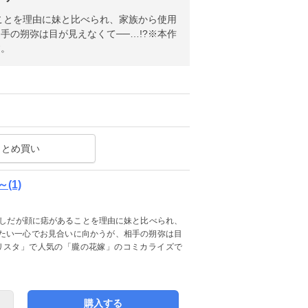
ことを理由に妹と比べられ、家族から使用
の朔弥は目が見えなくて──…!?※本作
す。
まとめ買い
(1)
良しだが顔に痣があることを理由に妹と比べられ、
たい一心でお見合いに向かうが、相手の朔弥は目
ブリスタ」で人気の「朧の花嫁」のコミカライズで
購入する