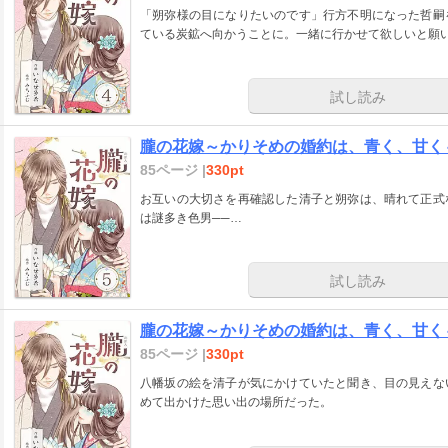
「朔弥様の目になりたいのです」行方不明になった哲嗣
ている炭鉱へ向かうことに。一緒に行かせて欲しいと願い
試し読み
朧の花嫁～かりそめの婚約は、青く、甘く～
85ページ |
330pt
お互いの大切さを再確認した清子と朔弥は、晴れて正式
は謎多き色男──…
試し読み
朧の花嫁～かりそめの婚約は、青く、甘く～
85ページ |
330pt
八幡坂の絵を清子が気にかけていたと聞き、目の見えな
めて出かけた思い出の場所だった。