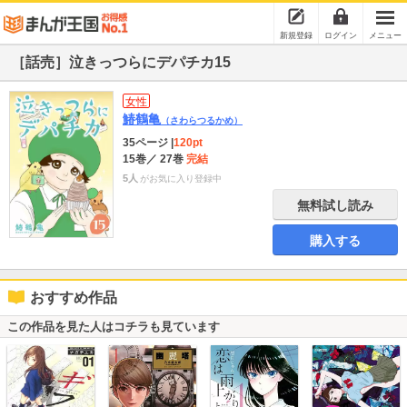
新規登録
ログイン
メニュー
［話売］泣きっつらにデパチカ15
女性
鰆鶴亀
（さわらつるかめ）
35ページ
|
120pt
15巻
／ 27巻
完結
5人
がお気に入り登録中
無料試し読み
購入する
おすすめ作品
この作品を見た人はコチラも見ています