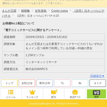
通知をしないキャンペーンもあります。ご了承ください。
まんが王国
鰆鶴亀
女性漫画
Comic curea
［話売］泣きっつらにデ
パチカ
［話売］泣きっつらにデパチカ15
お得感No.1表記について
「電子コミックサービスに関するアンケート」
調査期間
2026年3月6日～2026年3月18日
調査対象
まんが王国または主要電子コミックサービスのうちいずれか
をメイン且つ有料で利用している20歳～69歳の男女
サンプル数
1,236サンプル
調査方法
インターネットリサーチ
調査委託先
株式会社MARCS
詳細表示▼
トップ
女性/少女
青年/少年
TL
BL
オトナ
無料
ジャンル
ランキング
新刊
来店ﾎﾟｲﾝﾄ
Copyright(c)Beaglee Inc. All Rights Reserved.