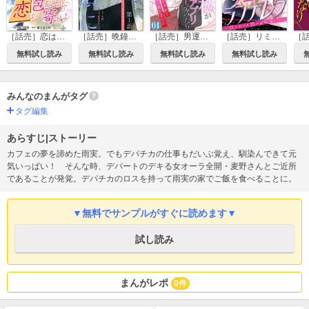
［話売］恋は包むように寄せよ
［話売］晩鐘の鳴る頃に～恋はごはんの後で～
［話売］男運のない私がマッチングアプリしてみたら～キラびやかな闇に堕ちました～
［話売］リミットシンデレラ～はじめての恋は〆切のあとで～
無料試し読み
無料試し読み
無料試し読み
無料試し読み
みんなのまんがタグ
タグ編集
あらすじ|ストーリー
カフェの夢を諦めた雨実。でもデパチカの仕事もだいぶ覚え、馴染んできて元
気いっぱい！ そんな時、デパートのデキる女オーラ全開・麦野さんとご近所
であることが発覚。デパチカのロスを持って雨実の家でご飯を食べることに。
▼無料でサンプルがすぐに読めます▼
試し読み
まんがレポ
0件