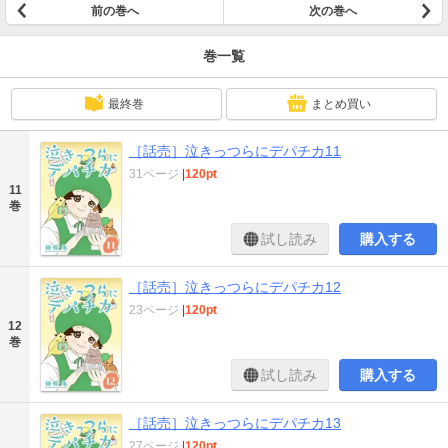
前の巻へ
次の巻へ
巻一覧
最終巻
まとめ買い
［話売］泣きっつらにデパチカ11
31ページ
|
120pt
11
巻
試し読み
購入する
［話売］泣きっつらにデパチカ12
23ページ
|
120pt
12
巻
試し読み
購入する
［話売］泣きっつらにデパチカ13
27ページ
|
120pt