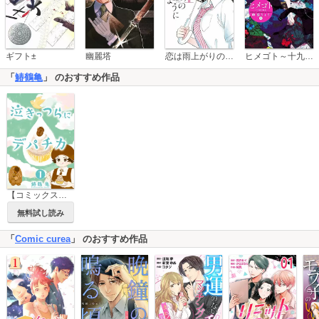
恋は雨上がりのように
ギフト±
幽麗塔
ヒメゴト～十九歳の制服～
「
鰆鶴亀
」 のおすすめ作品
【コミックス版】泣きっつらにデパチカ
無料試し読み
「
Comic curea
」 のおすすめ作品