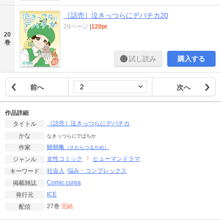
［話売］泣きっつらにデパチカ20
29ページ
|
120pt
20
巻
試し読み
購入する
前へ
次へ
作品詳細
［話売］泣きっつらにデパチカ
タイトル
かな
なきっつらにでぱちか
鰆鶴亀
作家
（さわらつるかめ）
女性コミック
ヒューマンドラマ
ジャンル
社会人
悩み・コンプレックス
キーワード
Comic curea
掲載雑誌
ICE
発行元
27巻
完結
配信