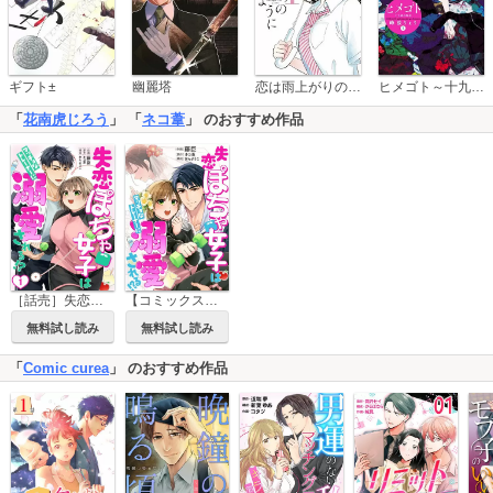
恋は雨上がりのように
ギフト±
幽麗塔
ヒメゴト～十九歳の制服～
「
花南虎じろう
」 「
ネコ葦
」 のおすすめ作品
［話売］失恋ぽちゃ女子はマッチョなトレーナーに溺愛される!?
【コミックス版】失恋ぽちゃ女子はマッチョなトレーナーに溺愛される!?
無料試し読み
無料試し読み
「
Comic curea
」 のおすすめ作品