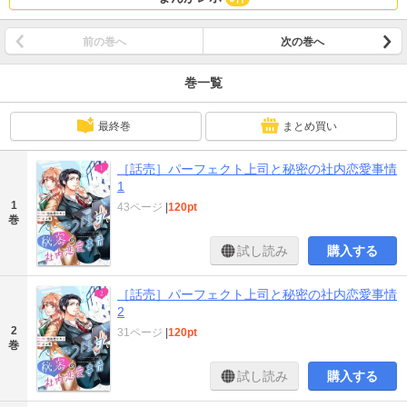
前の巻へ
次の巻へ
巻一覧
最終巻
まとめ買い
［話売］パーフェクト上司と秘密の社内恋愛事情
1
1
43ページ
|
120pt
巻
試し読み
購入する
［話売］パーフェクト上司と秘密の社内恋愛事情
2
2
31ページ
|
120pt
巻
試し読み
購入する