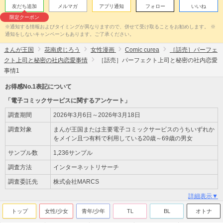
友だち追加
メルマガ
アプリ通知
フォロー
いいね
限定クーポン
※通知する情報およびタイミングが異なりますので、併せて受け取ることをお勧めします。 ※
通知をしないキャンペーンもあります。ご了承ください。
まんが王国
花南虎じろう
女性漫画
Comic curea
［話売］パーフェ
クト上司と秘密の社内恋愛事情
［話売］パーフェクト上司と秘密の社内恋愛
事情1
お得感No.1表記について
「電子コミックサービスに関するアンケート」
調査期間
2026年3月6日～2026年3月18日
調査対象
まんが王国または主要電子コミックサービスのうちいずれか
をメイン且つ有料で利用している20歳～69歳の男女
サンプル数
1,236サンプル
調査方法
インターネットリサーチ
調査委託先
株式会社MARCS
詳細表示▼
トップ
女性/少女
青年/少年
TL
BL
オトナ