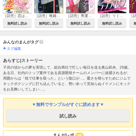
［話売］恋は包むように寄せよ
［話売］晩鐘の鳴る頃に～恋はごはんの後で～
［話売］男運のない私がマッチングアプリしてみたら～キラびやかな闇に堕ちました～
［話売］リミットシンデレラ～はじめての恋は〆切のあとで～
無料試し読み
無料試し読み
無料試し読み
無料試し読み
みんなのまんがタグ
タグ編集
あらすじ|ストーリー
子供の頃からの夢を実現して、総合商社で忙しい毎日を送る奥山莉央、29歳。
ある日、社内のトップ案件である資源開発チームのメンバーに抜擢されるが、
周囲からは「枕で仕事を取った」という陰口が…。憂さを晴らすためにジムで
キックボクシングに打ち込んでいると、勢い余って見知らぬイケメンにキック
をお見舞いしてしまい…。
▼無料でサンプルがすぐに読めます▼
試し読み
まんがレポ
0件