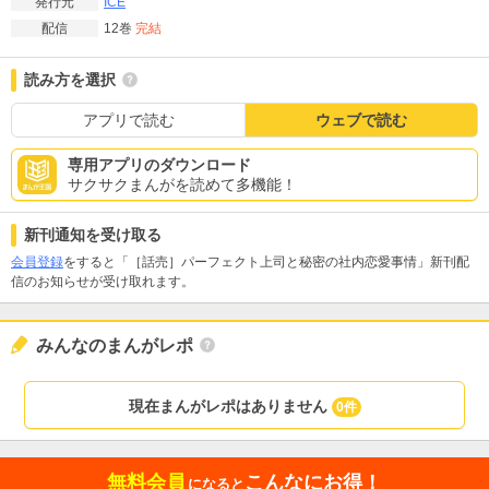
ICE
発行元
12巻
完結
配信
読み方を選択
アプリで読む
ウェブで読む
専用アプリのダウンロード
サクサクまんがを読めて多機能！
新刊通知を受け取る
会員登録
をすると「［話売］パーフェクト上司と秘密の社内恋愛事情」新刊配
信のお知らせが受け取れます。
みんなのまんがレポ
現在まんがレポはありません
0件
無料会員
こんなにお得！
になると