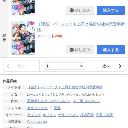
巻
試し読み
購入する
［話売］パーフェクト上司と秘密の社内恋愛事情
10
10
34ページ
|
120pt
巻
試し読み
購入する
前へ
次へ
作品詳細
［話売］パーフェクト上司と秘密の社内恋愛事情
タイトル
かな
ぱーふぇくとじょうしとひみつのしゃないれんあいじじょう
花南虎じろう
ネコ葦
作家
（はなこじろう）
（ねこあし）
女性コミック
恋愛
ジャンル
ラブコメ
オフィス
サラリーマン
社内恋愛
先輩・後輩
キーワード
Comic curea
掲載雑誌