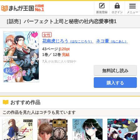
新規登録
ログイン
メニュー
［話売］パーフェクト上司と秘密の社内恋愛事情1
女性
花南虎じろう
ネコ葦
（はなこじろう）
（ねこあし）
43ページ
|
120pt
1巻
／ 12巻
完結
7人
がお気に入り登録中
無料試し読み
購入する
おすすめ作品
この作品を見た人はコチラも見ています