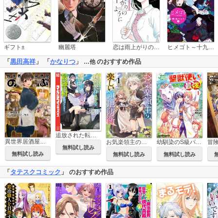
恋は雨上がりのように
ギフト±
幽麗塔
ヒメゴト～十九歳の制服～
「
黒田高祥
」 「
かなりつ
」
のおすすめ作品
…他
追放された転生王子、『自動製作』スキルで領地を爆速で開拓し最強の村を作ってしまう～最強クラフトスキルで始める、楽々領地開拓スローライフ～
異世界居酒屋「のぶ」
お気楽領主の楽しい領地防衛
幼馴染のS級パーティーから追放された聖獣使い。万能支援魔法と仲間を増やして最強へ！
無料試し読み
無料試し読み
無料試し読み
無料試し読み
「
タテスクコミック
」 のおすすめ作品