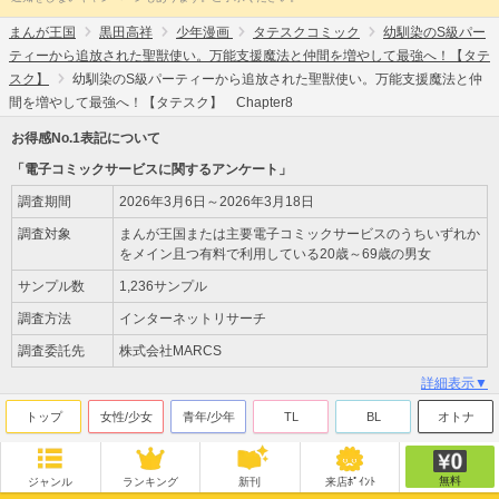
まんが王国
黒田高祥
少年漫画
タテスクコミック
幼馴染のS級パー
ティーから追放された聖獣使い。万能支援魔法と仲間を増やして最強へ！【タテ
スク】
幼馴染のS級パーティーから追放された聖獣使い。万能支援魔法と仲
間を増やして最強へ！【タテスク】 Chapter8
お得感No.1表記について
「電子コミックサービスに関するアンケート」
調査期間
2026年3月6日～2026年3月18日
調査対象
まんが王国または主要電子コミックサービスのうちいずれか
をメイン且つ有料で利用している20歳～69歳の男女
サンプル数
1,236サンプル
調査方法
インターネットリサーチ
調査委託先
株式会社MARCS
詳細表示▼
トップ
女性/少女
青年/少年
TL
BL
オトナ
無料
ジャンル
ランキング
新刊
来店ﾎﾟｲﾝﾄ