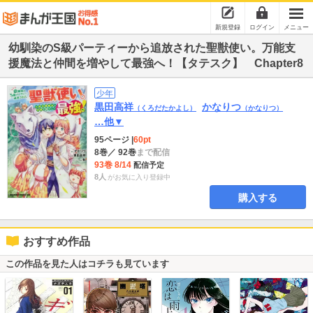
新規登録
ログイン
メニュー
幼馴染のS級パーティーから追放された聖獣使い。万能支
援魔法と仲間を増やして最強へ！【タテスク】 Chapter8
少年
黒田高祥
かなりつ
（くろだたかよし）
（かなりつ）
…他▼
95ページ
|
60pt
8巻
／ 92巻
まで配信
93巻 8/14
配信予定
8人
がお気に入り登録中
購入する
おすすめ作品
この作品を見た人はコチラも見ています