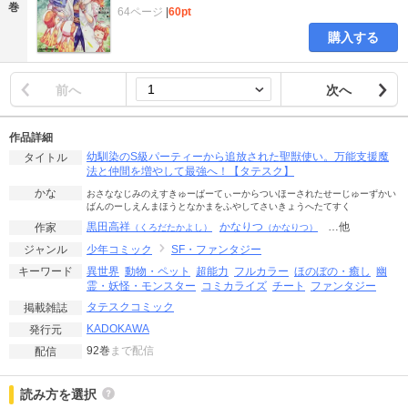
巻
64ページ
|
60pt
購入する
前へ
次へ
作品詳細
幼馴染のS級パーティーから追放された聖獣使い。万能支援魔
タイトル
法と仲間を増やして最強へ！【タテスク】
かな
おさななじみのえすきゅーぱーてぃーからついほーされたせーじゅーずかい
ばんのーしえんまほうとなかまをふやしてさいきょうへたてすく
黒田高祥
かなりつ
…他
作家
（くろだたかよし）
（かなりつ）
少年コミック
SF・ファンタジー
ジャンル
異世界
動物・ペット
超能力
フルカラー
ほのぼの・癒し
幽
キーワード
霊・妖怪・モンスター
コミカライズ
チート
ファンタジー
タテスクコミック
掲載雑誌
KADOKAWA
発行元
92巻
まで配信
配信
読み方を選択