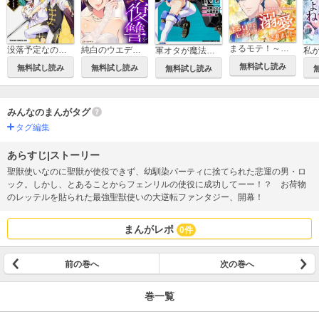
まるモテ！～まるいほどモテる世界で溺愛されました～【タテスク】
没落予定なので、鍛冶職人を目指す【タテスク】
純白のウエディングドレスで復讐を【タテスク】
軍オタが魔法世界に転生したら、現代兵器で軍隊ハーレムを作っちゃいました!?【タテスク】
無料試し読み
無料試し読み
無料試し読み
無料試し読み
みんなのまんがタグ
タグ編集
あらすじ|ストーリー
聖獣使いなのに聖獣が使役できず、幼馴染パーティに捨てられた悲運の男・ロ
ック。しかし、とあることからフェンリルの使役に成功してーー！？ お荷物
のレッテルを貼られた最強聖獣使いの大逆転ファンタジー、開幕！
まんがレポ
0件
前の巻へ
次の巻へ
巻一覧