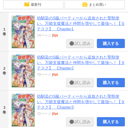
最新刊
まとめ買い
幼馴染のS級パーティーから追放された聖獣使
い。万能支援魔法と仲間を増やして最強へ！【タ
テスク】 Chapter1
1
巻
74ページ
|
0pt
試し読み
購入する
幼馴染のS級パーティーから追放された聖獣使
い。万能支援魔法と仲間を増やして最強へ！【タ
テスク】 Chapter2
2
巻
70ページ
|
0pt
試し読み
購入する
幼馴染のS級パーティーから追放された聖獣使
い。万能支援魔法と仲間を増やして最強へ！【タ
テスク】 Chapter3
3
巻
72ページ
|
0pt
試し読み
購入する