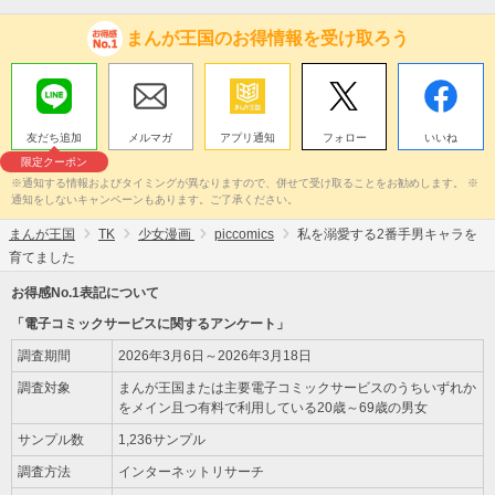
まんが王国のお得情報を受け取ろう
友だち追加
メルマガ
アプリ通知
フォロー
いいね
限定クーポン
※通知する情報およびタイミングが異なりますので、併せて受け取ることをお勧めします。 ※
通知をしないキャンペーンもあります。ご了承ください。
まんが王国
TK
少女漫画
piccomics
私を溺愛する2番手男キャラを
育てました
お得感No.1表記について
「電子コミックサービスに関するアンケート」
調査期間
2026年3月6日～2026年3月18日
調査対象
まんが王国または主要電子コミックサービスのうちいずれか
をメイン且つ有料で利用している20歳～69歳の男女
サンプル数
1,236サンプル
調査方法
インターネットリサーチ