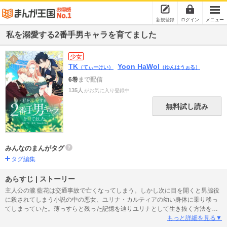
新規登録
ログイン
メニュー
私を溺愛する2番手男キャラを育てました
少女
TK
Yoon HaWol
（てぃーけい）
（ゆんはうぉる）
6巻
まで配信
135人
がお気に入り登録中
無料試し読み
みんなのまんがタグ
タグ編集
あらすじ | ストーリー
主人公の瀧 藍花は交通事故で亡くなってしまう。しかし次に目を開くと男脇役
に殺されてしまう小説の中の悪女、ユリナ・カルティアの幼い身体に乗り移っ
てしまっていた。薄っすらと残った記憶を辿りユリナとして生き抜く方法を探
す。将来ユリナを殺す男脇役キャラを孤児院から連れてきて自らパトロンとな
もっと詳細を見る▼
り、味方につけようとするが…