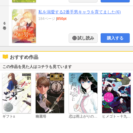
私を溺愛する2番手男キャラを育てました(6)
184ページ
|
850pt
6
巻
試し読み
購入する
おすすめ作品
この作品を見た人はコチラも見ています
恋は雨上がりのように
ギフト±
幽麗塔
ヒメゴト～十九歳の制服～