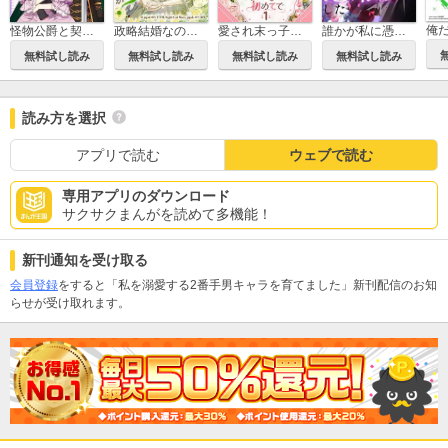
政略結婚なのにどうして執着するのですか？
愛され末っ子は初めてで
誰かが私に憑依した
怪物公爵と契約公女
無料試し読み
無料試し読み
無料試し読み
無料試し読み
読み方を選択
アプリで読む
ウェブで読む
専用アプリのダウンロード
サクサクまんがを読めて多機能！
新刊通知を受け取る
会員登録
をすると「私を溺愛する2番手男キャラを育てました」新刊配信のお知
らせが受け取れます。