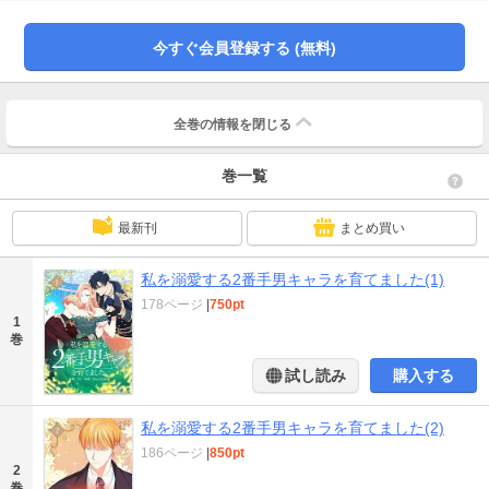
今すぐ会員登録する (無料)
全巻の情報を
閉じる
巻一覧
最新刊
まとめ買い
私を溺愛する2番手男キャラを育てました(1)
178ページ
|
750pt
1
巻
試し読み
購入する
私を溺愛する2番手男キャラを育てました(2)
186ページ
|
850pt
2
巻