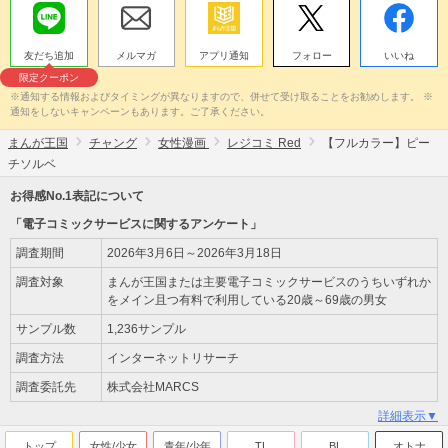
友だち追加
メルマガ
アプリ通知
フォロー
いいね
限定クーポン
※通知する情報およびタイミングが異なりますので、併せて受け取ることをお勧めします。 ※
通知をしないキャンペーンもあります。ご了承ください。
まんが王国
チャング
女性漫画
レジコミ Red
【フルカラー】ピー
チソルベ
お得感No.1表記について
「電子コミックサービスに関するアンケート」
調査期間
2026年3月6日～2026年3月18日
調査対象
まんが王国または主要電子コミックサービスのうちいずれか
をメイン且つ有料で利用している20歳～69歳の男女
サンプル数
1,236サンプル
調査方法
インターネットリサーチ
調査委託先
株式会社MARCS
詳細表示▼
トップ
女性/少女
青年/少年
TL
BL
オトナ