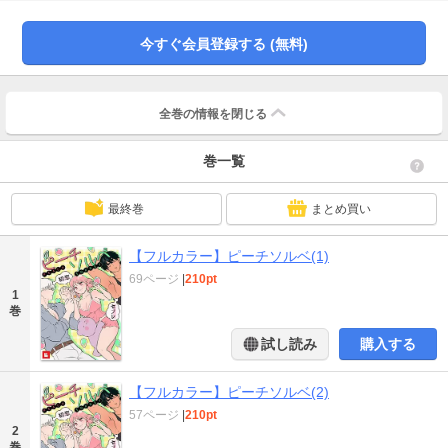
物である｢ユラ｣との初体験(嘘)を口走ってしまうのだが…ユラは実在する人物だ
ったー!?しかも、同じ大学に通っていて、実際に出会うことになり…!?ひょんな
今すぐ会員登録する (無料)
ことから始まった、ちょっぴりエッチなあたふた同居性活(？)の行方はいかに!?
全巻の情報を
閉じる
巻一覧
最終巻
まとめ買い
【フルカラー】ピーチソルベ(1)
69ページ
|
210pt
1
巻
試し読み
購入する
【フルカラー】ピーチソルベ(2)
57ページ
|
210pt
2
巻