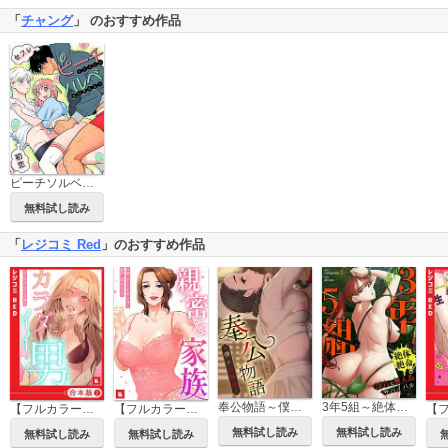
「
チャング
」 のおすすめ作品
ピーチソルベ【タテヨミ】
無料試し読み
「
レジコミ Red
」のおすすめ作品
奉公物語～僕のお嬢様～【タテヨミ】
3年5組～絶体絶命！淫らな無人島サバイバル～【タテヨミ】
【フルカラー】カラダにイイ男【合本版】
【フルカラー】親密な家族
無料試し読み
無料試し読み
無料試し読み
無料試し読み