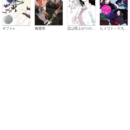
恋は雨上がりのように
ギフト±
幽麗塔
ヒメゴト～十九歳の制服～