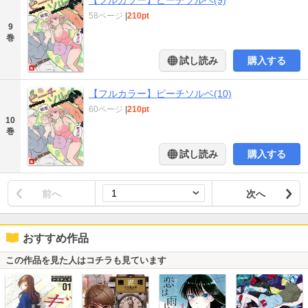
58ページ
|
210pt
9
巻
試し読み
購入する
【フルカラー】ピーチソルベ(10)
60ページ
|
210pt
10
巻
試し読み
購入する
前へ
次へ
おすすめ作品
この作品を見た人はコチラも見ています