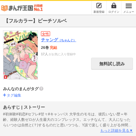
新規登録
ログイン
メニュー
【フルカラー】ピーチソルベ
女性
チャング
（ちゃんぐ）
26巻
完結
17人
がお気に入り登録中
無料試し読み
みんなのまんがタグ
タグ編集
あらすじ | ストーリー
#初体験#初恋#セフレ#甘々#キャンパス 大学生のモモは、彼氏いない歴＝年
齢、経験人数ゼロが人生最大のコンプレックス。エッチなんて、大人になった
らいつかは自然と(？)するものだと思いつつも、Y談で楽しく盛り上がる仲間の
会話に混じれずにいた。そんなある日、サークルの合宿で飲み会ゲームに負け
もっと詳細を見る▼
たモモは、ありもしない初体験談を話すハメに…！その場しのぎで、架空の人