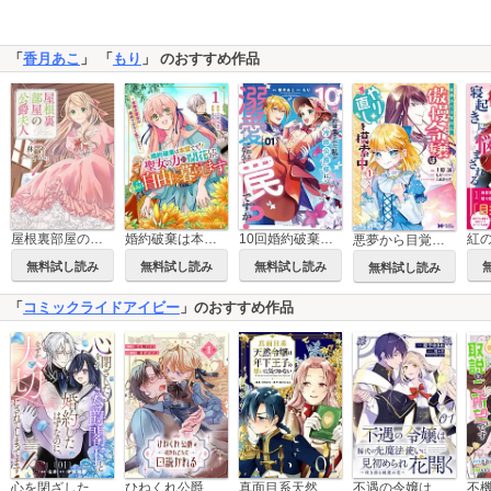
「
香月あこ
」 「
もり
」 のおすすめ作品
屋根裏部屋の公爵夫人
婚約破棄は本望です！聖女の力が開花したので私は自由に暮らします～本物の聖女は義姉ではなく私でした～
10回婚約破棄された私が冷徹公爵様に溺愛されるなんて罠ですか？
悪夢から目覚めた傲慢令嬢はやり直しを模索中(コミック)
無料試し読み
無料試し読み
無料試し読み
無料試し読み
「
コミックライドアイビー
」のおすすめ作品
心を閉ざした公爵閣下と婚約したはずなのに、なぜか大切にされてしまってます！ 【単話版】
ひねくれ公爵は呪われ乙女に口説かれる【単話版】
真面目系天然令嬢は年下王子の想いに気づかない【単話版】
不遇の令嬢は稀代の光魔法使いに見初められ花開く～咲き誇る純愛の花～【単話版】