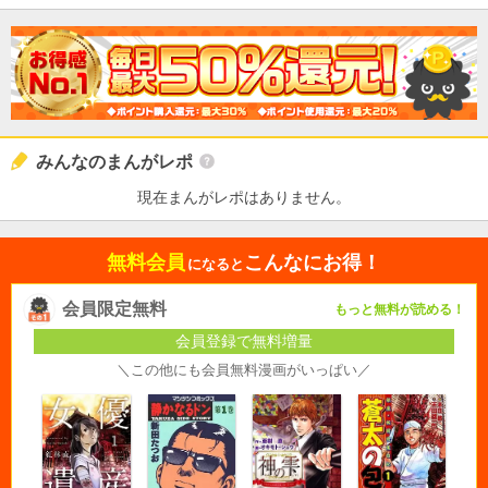
みんなのまんがレポ
現在まんがレポはありません。
無料会員
こんなにお得！
になると
会員限定無料
もっと無料が読める！
会員登録で無料増量
＼この他にも会員無料漫画がいっぱい／