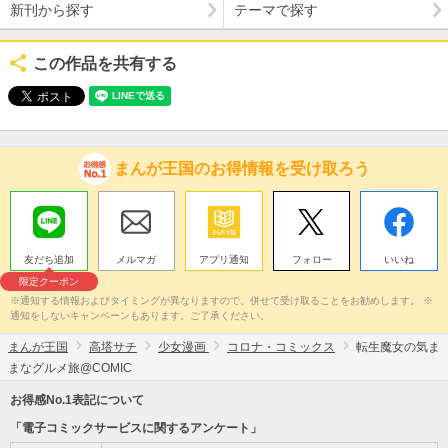
新刊から探す
テーマで探す
この作品を共有する
まんが王国のお得情報を受け取ろう
友だち追加
メルマガ
アプリ通知
フォロー
いいね
限定クーポン
※通知する情報およびタイミングが異なりますので、併せて受け取ることをお勧めします。 ※
通知をしないキャンペーンもあります。ご了承ください。
まんが王国
高塔サチ
少女漫画
コロナ・コミックス
転生魔女の気ま
まなグルメ旅@COMIC
お得感No.1表記について
「電子コミックサービスに関するアンケート」