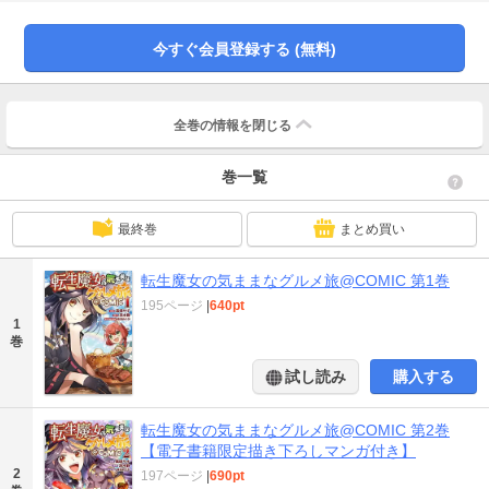
追放を受けるが、特に意に介すことはない。なぜなら彼女は、前世で世界を救
った伝説的魔女神の生まれ変わりであり、今世では唯一の魔法使いだったか
ら。最高の力と自由を手にしたマリィが、食料調達としてドラゴンを討伐した
今すぐ会員登録する (無料)
時に偶然助けたのはカイトという少年。お礼にと彼が調理してくれたドラゴン
料理に魅了されたマリィは、これからの旅の目的を決める。『もっとこの世界
の美味しいものが食べてみたい！』まだ見ぬ魔物グルメを求めて、日々魔物を
討伐し、ついでに世界も救ってしまう!?食欲満点魔女様の自由気ままな勘違い
全巻の情報を
閉じる
グルメアドベンチャー！
巻一覧
最終巻
まとめ買い
転生魔女の気ままなグルメ旅@COMIC 第1巻
195ページ
|
640pt
1
巻
試し読み
購入する
転生魔女の気ままなグルメ旅@COMIC 第2巻
【電子書籍限定描き下ろしマンガ付き】
2
197ページ
|
690pt