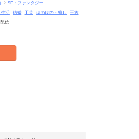
画
SF・ファンタジー
・生活
結婚
工芸
ほのぼの・癒し
王族
で配信