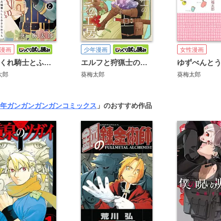
漫画
少年漫画
女性漫画
ひねくれ騎士とふわふわ姫様 古城暮らしと小さなおうち【分冊版】
エルフと狩猟士のアイテム工房
ゆずべんと
太郎
葵梅太郎
葵梅太郎
年ガンガン
ガンガンコミックス
」のおすすめ作品