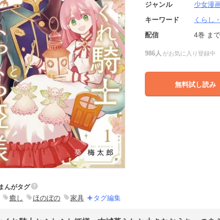
ジャンル
少女漫
キーワード
くらし
配信
4巻
ま
986人
がお気に入り登録中
無料試し読み
まんがタグ
癒し
ほのぼの
家具
タグ編集