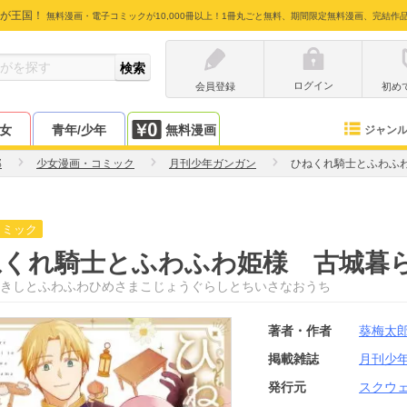
が王国！
無料漫画・電子コミックが10,000冊以上！1冊丸ごと無料、期間限定無料漫画、完結作
ログイン
会員登録
初め
少女
青年/少年
無料漫画
ジャン
郎
少女漫画・コミック
月刊少年ガンガン
ひねくれ騎士とふわふ
コミック
ねくれ騎士とふわふわ姫様 古城暮
きしとふわふわひめさまこじょうぐらしとちいさなおうち
著者・作者
葵梅太
掲載雑誌
月刊少
発行元
スクウ