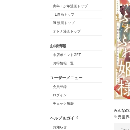
青年・少年漫画トップ
TL漫画トップ
BL漫画トップ
オトナ漫画トップ
お得情報
来店ポイントGET
お得情報一覧
ユーザーメニュー
会員登録
ログイン
チェック履歴
みんなの
異世界
ヘルプ＆ガイド
お知らせ