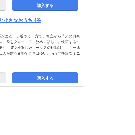
購入する
小さなおうち 4巻
係がまた一歩近づく一方で、領主から「火のお祭
人」役をクローニアに務めてほしい。快諾するク
あり…彼女を案じたルークスの行動は――「一緒
二人が贈る素朴でこそばゆい、時々急接近なミニ
購入する