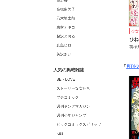
高野苺
高橋留美子
乃木坂太郎
東村アキコ
少女
藤沢とおる
真島ヒロ
葵梅
矢沢あい
「
月刊少
人気の掲載雑誌
BE・LOVE
ストーリーな女たち
プチコミック
週刊ヤングマガジン
週刊少年ジャンプ
ビッグコミックスピリッツ
Kiss