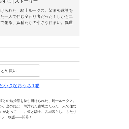
じ | ストーリー
掛けられた、騎士ルークス。望まぬ縁談を
った一人で住む変わり者だった！しかも二
りで創る、妖精たちの小さな住まい。異世
まとめ買い
小さなおうち 1巻
姫との結婚話を持ち掛けられた、騎士ルークス。
が、当の姫は、薄汚れた古城にたった一人で住む
」があって――。姫と騎士。古城暮らし。ふたり
ラフト物語――開幕！