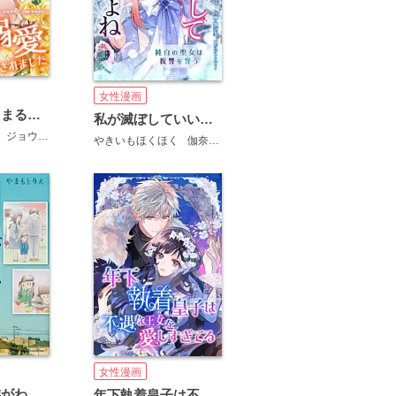
女性漫画
まるモテ！～まるいほどモテる世界で溺愛されました～【タテスク】
私が滅ぼしていいですよね 純白の聖女は復讐を誓う【タテスク】
ジョウロ
サルイン
やきいもほくほく
伽奈多
株式会社フーモア
女性漫画
わたしは家族がわからない【タテスク】
年下執着皇子は不遇な王女を愛しすぎてる【タテスク】