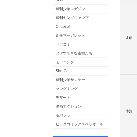
Kiss
週刊少年マガジン
週刊ヤングジャンプ
Cheese!
別冊マーガレット
3巻
ベツコミ
Jourすてきな主婦たち
モーニング
Sho-Comi
週刊少年サンデー
ヤングキング
デザート
漫画アクション
4巻
モバフラ
ビックコミックスペリオール