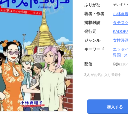
ふりがな
そいすと
著者・作者
小林眞
掲載雑誌
タテス
発行元
KADOK
ジャンル
女性漫
キーワード
エッセ
異国
ス
配信
6巻
(11
2人
がお気に入り登録中
購入する