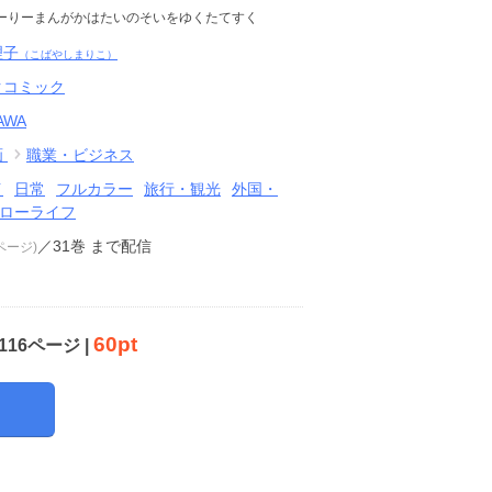
ーりーまんがかはたいのそいをゆくたてすく
理子
（こばやしまりこ）
クコミック
AWA
画
職業・ビジネス
イ
日常
フルカラー
旅行・観光
外国・
ローライフ
／31巻
まで配信
6ページ)
60pt
116ページ |