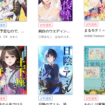
女性漫画
漫画
女性漫画
没落予定なので、鍛冶職人を目指す【タテスク】
純白のウエディングドレスで復讐を【タテスク】
SHINE Partners
彩
CK
かわく
三井みちこ
はるのコタン
山口夢
漫画
少年漫画
女性漫画
2度目の人生では土下座されても許しません 【タテスク】
日陰のアミル 追放されて無双する最強弓使い【タテスク】