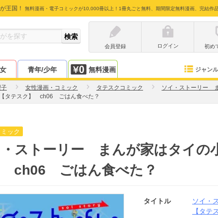
が王国！
無料漫画・電子コミックが10,000冊以上！1冊丸ごと無料、期間限定無料漫画、完結作
ログイン
会員登録
初め
少女
青年/少年
無料漫画
ジャン
理子
女性漫画・コミック
タテスクコミック
ソイ・ストーリー 
タテスク】 ch06 ごはん食べた？
コミック
イ・ストーリー まんが家はタイの
 ch06 ごはん食べた？
タイトル
ソイ・
【タテ