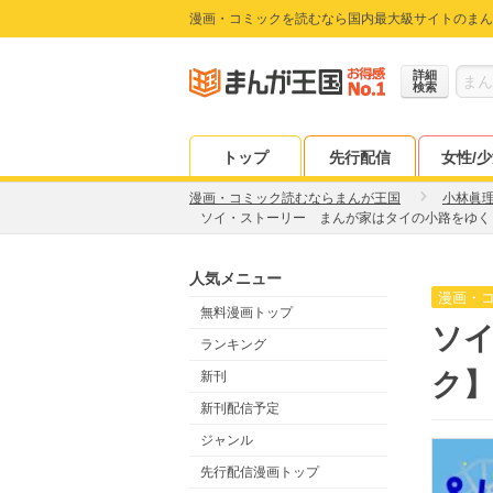
漫画・コミックを読むなら国内最大級サイトのまん
詳細
検索
トップ
先行配信
女性/
漫画・コミック読むならまんが王国
小林眞
ソイ・ストーリー まんが家はタイの小路をゆく【
人気メニュー
漫画・
無料漫画トップ
ソ
ランキング
ク】
新刊
新刊配信予定
ジャンル
先行配信漫画トップ