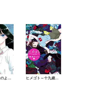
恋は雨上がりのように
ヒメゴト～十九歳の制服～