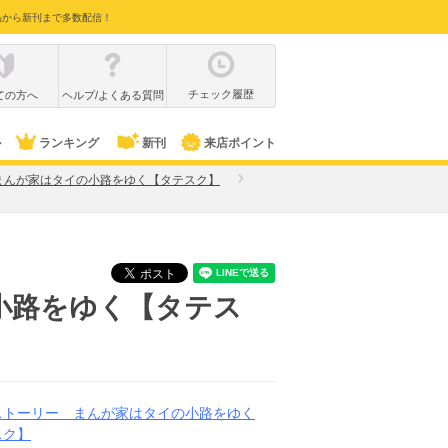
品から新刊まで多数配信！
チェック履歴
ての方へ
ヘルプ/よくある質問
ル
ランキング
新刊
来店ポイント
まんが家はタイの小路をゆく【タテスク】
小路をゆく【タテス
ストーリー まんが家はタイの小路をゆく
スク】