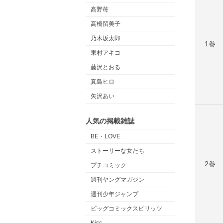
高野苺
高橋留美子
乃木坂太郎
1巻
東村アキコ
藤沢とおる
真島ヒロ
矢沢あい
人気の掲載雑誌
BE・LOVE
ストーリーな女たち
2巻
プチコミック
週刊ヤングマガジン
週刊少年ジャンプ
ビッグコミックスピリッツ