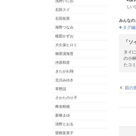
浅野いにお
しい
石田スイ
石田拓実
みんなの
タグ編
海野つなみ
楳図かずお
「ソ
大久保ヒロミ
タイ
御茶漬海苔
の小
河原和音
たコ
きたがわ翔
北川みゆき
前の
草野誼
さかたのり子
椎名軽穂
新條まゆ
清野とおる
曽根富美子