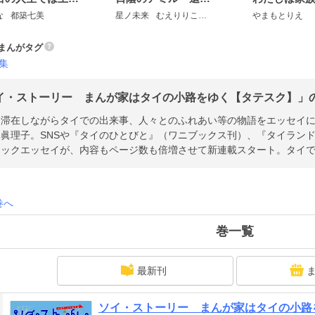
な
都築七美
星ノ未来
むえりりこ
株式会社フーモア
やまもとりえ
まんがタグ
集
イ・ストーリー まんが家はタイの小路をゆく【タテスク】」のあ
に滞在しながらタイでの出来事、人々とのふれあい等の物語をエッセイ
林眞理子。SNSや『タイのひとびと』（ワニブックス刊）、『タイラン
ミックエッセイが、内容もページ数も倍増させて新連載スタート。タイ
巻へ
巻一覧
最新刊
ソイ・ストーリー まんが家はタイの小路を