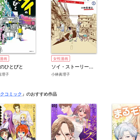
漫画
女性漫画
のひとびと
ソイ・ストーリー まんが家はタイの小路をゆく
眞理子
小林眞理子
クコミック
」のおすすめ作品