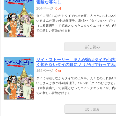
素敵な暮らし
204ページ |
0pt
タイに滞在しながらタイでの出来事、人々とのふれあい
いるまんが家の小林眞理子。SNSや『タイのひとびと
（大和書房刊）で話題となったコミックエッセイが、内
での新しい冒険が始まる！
試し読み
ソイ・ストーリー まんが家はタイの小路を
く知らないタイの町にノリだけで行ってみ
194ページ |
0pt
タイに滞在しながらタイでの出来事、人々とのふれあい
いるまんが家の小林眞理子。SNSや『タイのひとびと
（大和書房刊）で話題となったコミックエッセイが、内
での新しい冒険が始まる！
試し読み