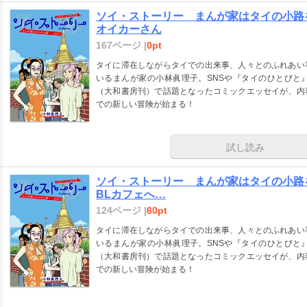
ソイ・ストーリー まんが家はタイの小路を
オイカーさん
167ページ |
0pt
タイに滞在しながらタイでの出来事、人々とのふれあい
いるまんが家の小林眞理子。SNSや『タイのひとびと
（大和書房刊）で話題となったコミックエッセイが、内
での新しい冒険が始まる！
試し読み
ソイ・ストーリー まんが家はタイの小路を
BLカフェへ…
124ページ |
60pt
タイに滞在しながらタイでの出来事、人々とのふれあい
いるまんが家の小林眞理子。SNSや『タイのひとびと
（大和書房刊）で話題となったコミックエッセイが、内
での新しい冒険が始まる！