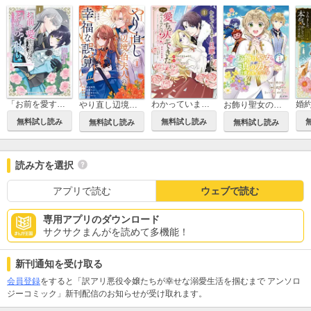
「お前を愛することはない」と言われたので「そうなの？ 私もよ」と言い返しておきました。 氷の貴公子様と紡ぐ溺愛結婚生活
わかっていますよ旦那さま。どうせ「愛する人ができた」と言うんでしょ？～ドアマットヒロイン、頭をぶつけた拍子に前世が大阪のオバチャンだった事を思い出す～ THE COMIC
やり直し辺境伯夫人の幸福な誤算 THE COMIC
お飾り聖女のはずが、真の力に目覚めたようです THE COMIC
無料試し読み
無料試し読み
無料試し読み
無料試し読み
読み方を選択
アプリで読む
ウェブで読む
専用アプリのダウンロード
サクサクまんがを読めて多機能！
新刊通知を受け取る
会員登録
をすると「訳アリ悪役令嬢たちが幸せな溺愛生活を掴むまで アンソロ
ジーコミック」新刊配信のお知らせが受け取れます。