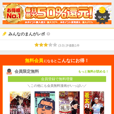
みんなのまんがレポ
(
3.0
)
評価数
1
件
無料会員
こんなにお得！
になると
会員限定無料
もっと無料が読める！
会員登録で無料増量
＼この他にも会員無料漫画がいっぱい／