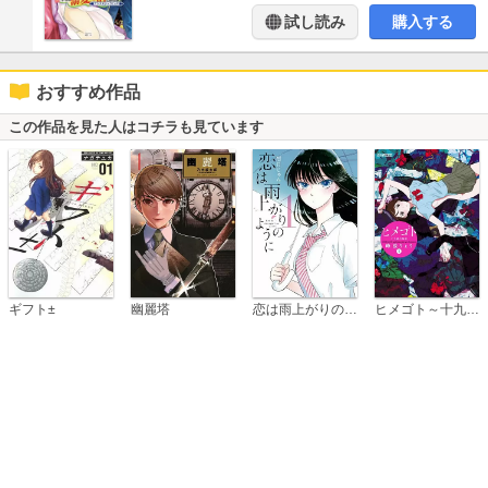
試し読み
購入する
おすすめ作品
この作品を見た人はコチラも見ています
恋は雨上がりのように
ギフト±
幽麗塔
ヒメゴト～十九歳の制服～