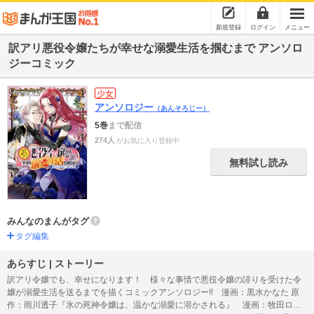
新規登録
ログイン
メニュー
訳アリ悪役令嬢たちが幸せな溺愛生活を掴むまで アンソロ
ジーコミック
少女
アンソロジー
（あんそろじー）
5巻
まで配信
274人
がお気に入り登録中
無料試し読み
みんなのまんがタグ
タグ編集
あらすじ | ストーリー
訳アリ令嬢でも、幸せになります！ 様々な事情で悪役令嬢の誹りを受けた令
嬢が溺愛生活を送るまでを描くコミックアンソロジー!! 漫画：黒水かなた 原
作：雨川透子『氷の死神令嬢は、温かな溺愛に溶かされる』 漫画：牧田ロン