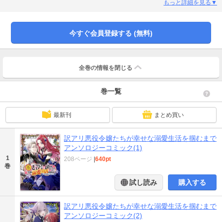
原作：琴子『悪役令嬢に転生したので、最強美少年を育て上げて生き延びよう
もっと詳細を見る▼
としたら執着されました』 漫画：新城一 原作：宮之みやこ『わたくし、悪役
令嬢のアレクシアでございます』 漫画：十的々マト『怪物令嬢レマニュエル
の受難』 漫画：海人井槙『不細工と言われ婚約破棄されたので、美人になる
今すぐ会員登録する (無料)
メイク技術を習得しました！』
全巻の情報を
閉じる
巻一覧
最新刊
まとめ買い
訳アリ悪役令嬢たちが幸せな溺愛生活を掴むまで
アンソロジーコミック(1)
1
208ページ
|
640pt
巻
試し読み
購入する
訳アリ悪役令嬢たちが幸せな溺愛生活を掴むまで
アンソロジーコミック(2)