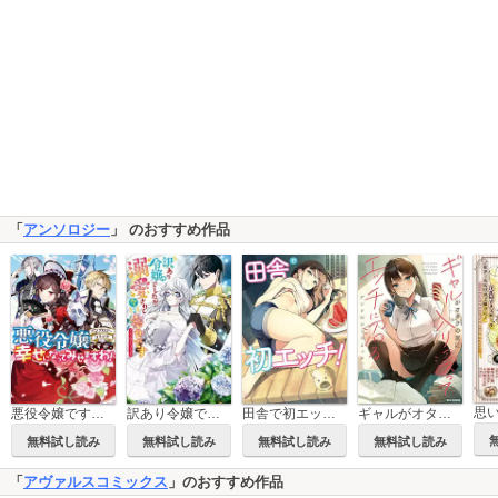
「
アンソロジー
」 のおすすめ作品
思
悪役令嬢ですが、幸せになってみせますわ！ アンソロジーコミック
訳あり令嬢でしたが、溺愛されて今では幸せです アンソロジーコミック
田舎で初エッチ！
ギャルがオタクの家に入り浸ってエッチに沼るアンソロジーコミック
無料試し読み
無料試し読み
無料試し読み
無料試し読み
「
アヴァルスコミックス
」のおすすめ作品