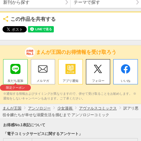
新刊から探す
テーマで探す
この作品を共有する
まんが王国のお得情報を受け取ろう
友だち追加
メルマガ
アプリ通知
フォロー
いいね
限定クーポン
※通知する情報およびタイミングが異なりますので、併せて受け取ることをお勧めします。 ※
通知をしないキャンペーンもあります。ご了承ください。
まんが王国
アンソロジー
少女漫画
アヴァルスコミックス
訳アリ悪
役令嬢たちが幸せな溺愛生活を掴むまで アンソロジーコミック
お得感No.1表記について
「電子コミックサービスに関するアンケート」