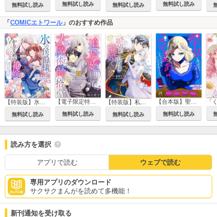
無料試し読み
無料試し読み
無料試し読み
無料試し読み
「
COMICエトワール
」のおすすめ作品
【電子限定特装版】追放姫は大魔術師に拾われる
【合本版】聖女と呼ばれていましたが ”ざまぁ”しちゃってもいいですわよね？
【特装版】氷の侯爵様とかりそめの花嫁～愛のない王命婚なのに、なぜか溺愛されてます～
【特装版】私を裏切ったはずの公爵様が離婚してくれません
無料試し読み
無料試し読み
無料試し読み
無料試し読み
読み方を選択
アプリで読む
ウェブで読む
専用アプリのダウンロード
サクサクまんがを読めて多機能！
新刊通知を受け取る