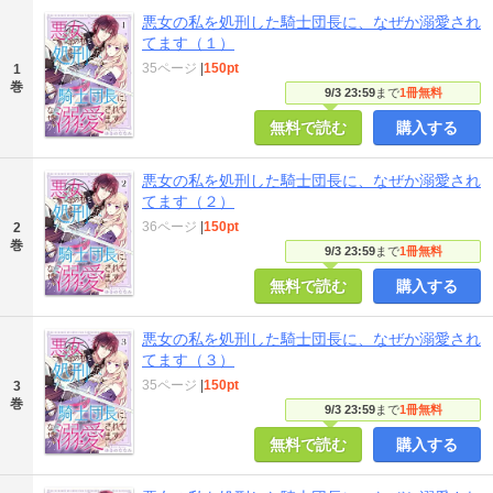
悪女の私を処刑した騎士団長に、なぜか溺愛され
てます（１）
35ページ
|
150pt
1
巻
9/3 23:59
まで
1冊無料
無料で読む
購入する
悪女の私を処刑した騎士団長に、なぜか溺愛され
てます（２）
36ページ
|
150pt
2
巻
9/3 23:59
まで
1冊無料
無料で読む
購入する
悪女の私を処刑した騎士団長に、なぜか溺愛され
てます（３）
35ページ
|
150pt
3
巻
9/3 23:59
まで
1冊無料
無料で読む
購入する