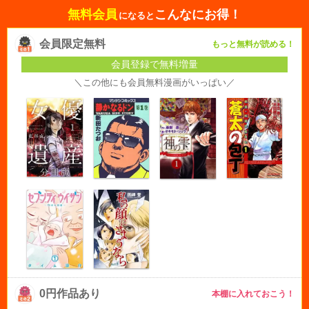
無料会員
こんなにお得！
になると
会員限定無料
もっと無料が読める！
会員登録で無料増量
＼この他にも会員無料漫画がいっぱい／
0円作品あり
本棚に入れておこう！