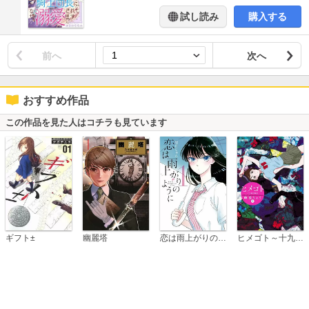
試し読み
購入する
前へ
次へ
おすすめ作品
この作品を見た人はコチラも見ています
恋は雨上がりのように
ギフト±
幽麗塔
ヒメゴト～十九歳の制服～