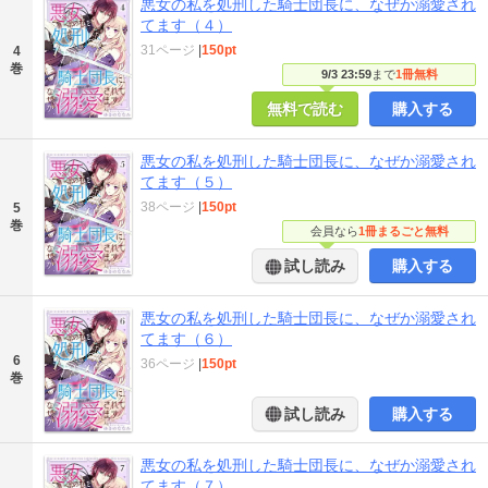
悪女の私を処刑した騎士団長に、なぜか溺愛され
てます（４）
31ページ
|
150pt
4
巻
9/3 23:59
まで
1冊無料
無料で読む
購入する
悪女の私を処刑した騎士団長に、なぜか溺愛され
てます（５）
38ページ
|
150pt
5
巻
会員なら
1冊まるごと無料
試し読み
購入する
悪女の私を処刑した騎士団長に、なぜか溺愛され
てます（６）
6
36ページ
|
150pt
巻
試し読み
購入する
悪女の私を処刑した騎士団長に、なぜか溺愛され
てます（７）