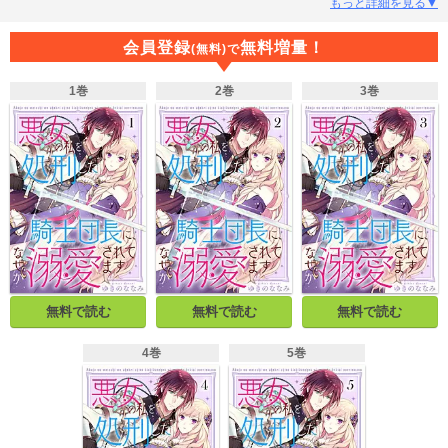
であり騎士団長のガーランドによって処刑されることに……。「騎士になって
もっと詳細を見る▼
弱い人たちを守りたい」かつてそう語ってくれたガーランドに、まさか自分が
裁かれるなんて――。温かな記憶を取り戻したのも束の間、容赦なく剣を振り
会員登録
無料増量！
(無料)で
下ろされた次の瞬間、なんと時間が巻き戻っていた！ そのうえガーランドか
ら、「もしも貴方が望むのなら、私がいつでも手を取りましょう」と救いの手
1巻
2巻
3巻
を差し伸べられて――？ 闇落ち令嬢×過保護な騎士団長の逆行ラブファンタジ
ー！
無料で読む
無料で読む
無料で読む
4巻
5巻