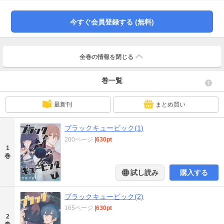
数700万超えの異性愛、同性愛(BL・百合)ごった煮のTSF群像劇ラブコメ！web
版よりも大幅クオリティアップした電子書籍版がついに発行！各巻末にはおま
けマンガを収録！1～3巻にて第1部完結。第2部からは準備でき次第発行予定で
今すぐ会員登録する (無料)
す。・1巻 本文173ページ＋追加8ページ 合計181ページ収録。
全巻の情報を
閉じる
巻一覧
最新刊
まとめ買い
ブラックキュービック(1)
200ページ
|
630pt
1
巻
試し読み
購入する
ブラックキュービック(2)
165ページ
|
630pt
2