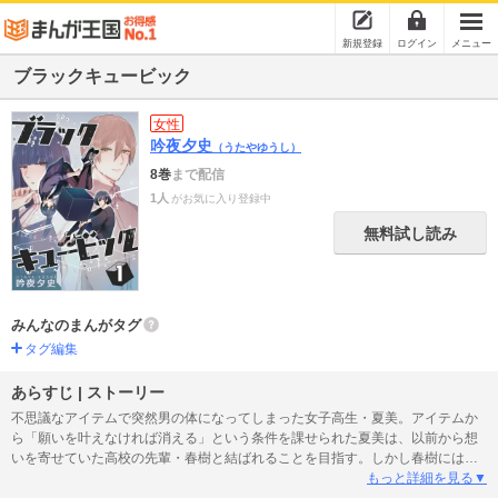
新規登録
ログイン
メニュー
ブラックキュービック
女性
吟夜夕史
（うたやゆうし）
8巻
まで配信
1人
がお気に入り登録中
無料試し読み
みんなのまんがタグ
タグ編集
あらすじ | ストーリー
不思議なアイテムで突然男の体になってしまった女子高生・夏美。アイテムか
ら「願いを叶えなければ消える」という条件を課せられた夏美は、以前から想
いを寄せていた高校の先輩・春樹と結ばれることを目指す。しかし春樹には他
に好きな人がいた。果たして男の姿になった夏美の運命は…。pixivにて総閲覧
もっと詳細を見る▼