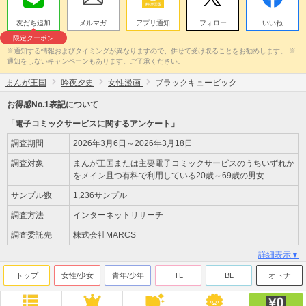
友だち追加
メルマガ
アプリ通知
フォロー
いいね
限定クーポン
※通知する情報およびタイミングが異なりますので、併せて受け取ることをお勧めします。 ※
通知をしないキャンペーンもあります。ご了承ください。
まんが王国
吟夜夕史
女性漫画
ブラックキュービック
お得感No.1表記について
「電子コミックサービスに関するアンケート」
調査期間
2026年3月6日～2026年3月18日
調査対象
まんが王国または主要電子コミックサービスのうちいずれか
をメイン且つ有料で利用している20歳～69歳の男女
サンプル数
1,236サンプル
調査方法
インターネットリサーチ
調査委託先
株式会社MARCS
詳細表示▼
トップ
女性/少女
青年/少年
TL
BL
オトナ