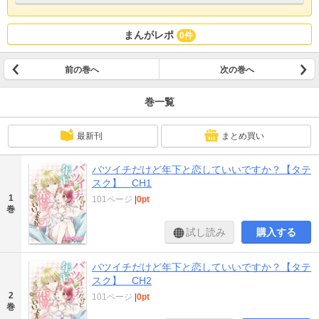
まんがレポ
0件
前の巻へ
次の巻へ
巻一覧
最新刊
まとめ買い
バツイチだけど年下と恋していいですか？【タテ
スク】 CH1
1
101ページ
|
0pt
巻
試し読み
購入する
バツイチだけど年下と恋していいですか？【タテ
スク】 CH2
2
101ページ
|
0pt
巻