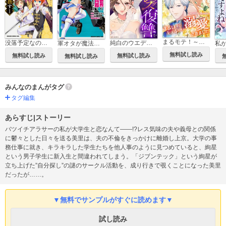
まるモテ！～まるいほどモテる世界で溺愛されました～【タテスク】
没落予定なので、鍛冶職人を目指す【タテスク】
純白のウエディングドレスで復讐を【タテスク】
軍オタが魔法世界に転生したら、現代兵器で軍隊ハーレムを作っちゃいました!?【タテスク】
無料試し読み
無料試し読み
無料試し読み
無料試し読み
みんなのまんがタグ
タグ編集
あらすじ|ストーリー
バツイチアラサーの私が大学生と恋なんて――!?レス気味の夫や義母との関係
に鬱々とした日々を送る美里は、夫の不倫をきっかけに離婚し上京。大学の事
務仕事に就き、キラキラした学生たちを他人事のように見つめていると、絢星
という男子学生に新入生と間違われてしまう。「ジブンテック」という絢星が
立ち上げた”自分探し”の謎のサークル活動を、成り行きで覗くことになった美里
だったが……。
▼無料でサンプルがすぐに読めます▼
試し読み