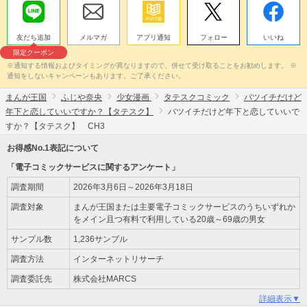
友だち追加
メルマガ
アプリ通知
フォロー
いいね
限定クーポン
※通知する情報およびタイミングが異なりますので、併せて受け取ることをお勧めします。 ※
通知をしないキャンペーンもあります。ご了承ください。
まんが王国
ふじや奈央
少女漫画
タテスクコミック
バツイチだけど
年下と恋していいですか？【タテスク】
バツイチだけど年下と恋していいで
すか？【タテスク】 CH3
お得感No.1表記について
「電子コミックサービスに関するアンケート」
調査期間
2026年3月6日～2026年3月18日
調査対象
まんが王国または主要電子コミックサービスのうちいずれか
をメイン且つ有料で利用している20歳～69歳の男女
サンプル数
1,236サンプル
調査方法
インターネットリサーチ
調査委託先
株式会社MARCS
詳細表示▼