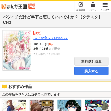
新規登録
ログイン
メニュー
バツイチだけど年下と恋していいですか？【タテスク】
CH3
少女
ふじや奈央
（ふじやなお）
101ページ
|
0pt
3巻
／ 21巻
まで配信
7人
がお気に入り登録中
無料試し読み
購入する
おすすめ作品
この作品を見た人はコチラも見ています