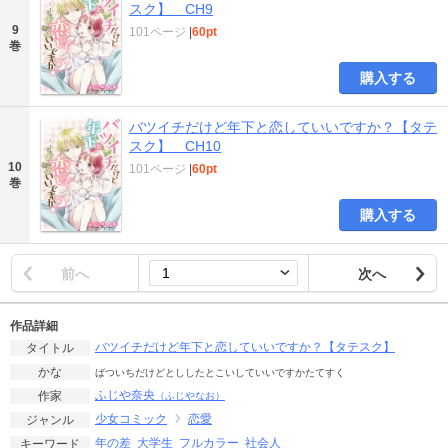
スク】 CH9
9
101ページ
|
60pt
巻
購入する
バツイチだけど年下と恋していいですか？【タテ
スク】 CH10
10
101ページ
|
60pt
巻
購入する
前へ
次へ
作品詳細
バツイチだけど年下と恋していいですか？【タテスク】
タイトル
かな
ばついちだけどとししたとこいしていいですかたてすく
ふじや奈央
作家
（ふじやなお）
少女コミック
恋愛
ジャンル
年の差
大学生
フルカラー
社会人
キーワード