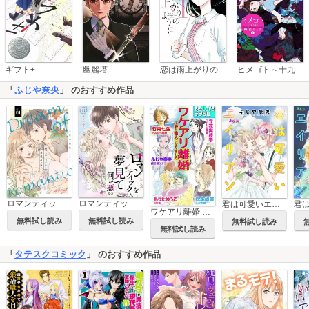
恋は雨上がりのように
ギフト±
幽麗塔
ヒメゴト～十九歳の制服～
「
ふじや奈央
」 のおすすめ作品
ロマンティックを夢見て何が悪い
ロマンティックを夢見て何が悪い【描き下ろしおまけ付き特装版】
君は可愛いエイリアン 分冊版
ワケアリ離婚 ～夫と他人になりました
無料試し読み
無料試し読み
無料試し読み
無料試し読み
「
タテスクコミック
」 のおすすめ作品