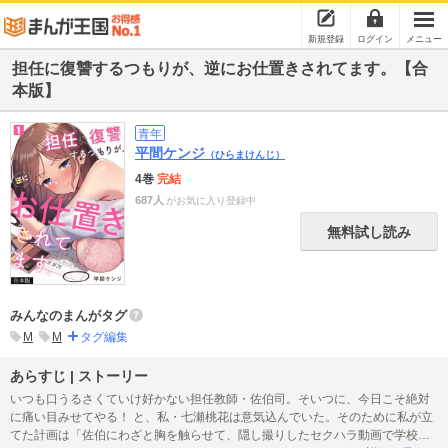
新規登録
ログイン
メニュー
担任に復讐するつもりが、逆にお仕置きされてます。【合
本版】
青年
平間ケンジ
（ひらまけんじ）
4巻
完結
687人
がお気に入り登録中
無料試し読み
みんなのまんがタグ
M
М
タグ編集
あらすじ | ストーリー
いつも口うるさくていけ好かない担任教師・佐伯司。そいつに、今日こそ絶対
に痛い目みせてやる！ と、私・七瀬桃花は意気込んでいた。そのために私が立
てた計画は「佐伯にわざと胸を触らせて、隠し撮りしたセクハラ動画で学校か