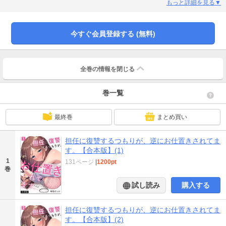
ら追放する！」というもの。だったんだけど…！ まさかこいつ、私がエッチな
もっと詳細を見る▼
ことをしたいと勘違いしてる…!? ――教師を陥れるはずが、痴女扱いされちゃ
った女子の学園エロコメディ！※本作品には「担任に復讐するつもりが、逆に
お仕置きされてます。(1)～(4)」の内容が格納されてます。重複購入にお気を付
今すぐ会員登録する (無料)
けください。
全巻の情報を
閉じる
巻一覧
最終巻
まとめ買い
担任に復讐するつもりが、逆にお仕置きされてま
す。【合本版】(1)
1
131ページ
|
1200pt
巻
試し読み
購入する
担任に復讐するつもりが、逆にお仕置きされてま
す。【合本版】(2)