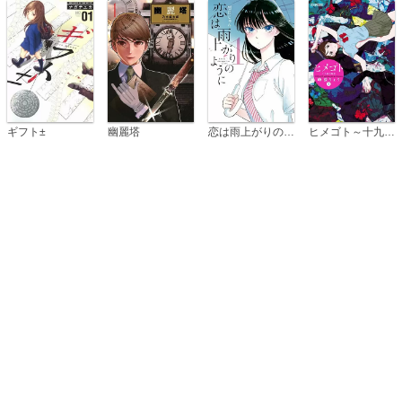
恋は雨上がりのように
ギフト±
幽麗塔
ヒメゴト～十九歳の制服～