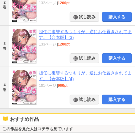
2
132ページ
|
1200pt
巻
試し読み
購入する
担任に復讐するつもりが、逆にお仕置きされてま
す。【合本版】(3)
3
133ページ
|
1200pt
巻
試し読み
購入する
担任に復讐するつもりが、逆にお仕置きされてま
す。【合本版】(4)
4
101ページ
|
900pt
巻
試し読み
購入する
おすすめ作品
この作品を見た人はコチラも見ています