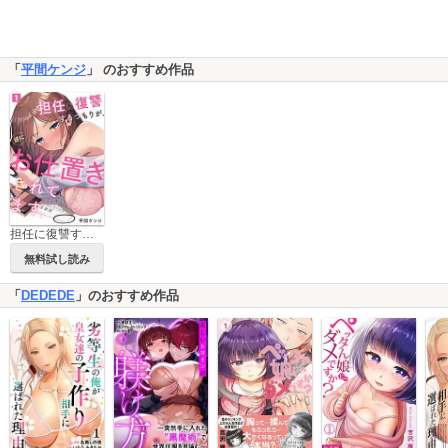
「
平間ケンジ
」 のおすすめ作品
担任に復讐するつもりが、逆にお仕置きされてます。
無料試し読み
「
DEDEDE
」のおすすめ作品