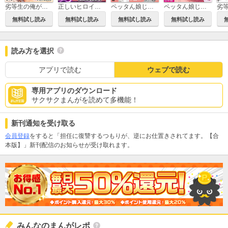
劣等生の俺が皇女達の子作り相手に選ばれた理由【フルカラー】【電子単行本】
正しいヒロインの躾け方～突然手に入れた“黒魔術”で世界征服を目論む～【フルカラー】【合本版】
ペッタん娘じゃダメですか？【コミックス版】
ペッタん娘じゃダメですか？【合本版】
無料試し読み
無料試し読み
無料試し読み
無料試し読み
読み方を選択
アプリで読む
ウェブで読む
専用アプリのダウンロード
サクサクまんがを読めて多機能！
新刊通知を受け取る
会員登録
をすると「担任に復讐するつもりが、逆にお仕置きされてます。【合
本版】」新刊配信のお知らせが受け取れます。
みんなのまんがレポ