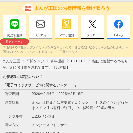
まんが王国のお得情報を受け取ろう
友だち追加
メルマガ
アプリ通知
フォロー
いいね
限定クーポン
※通知する情報およびタイミングが異なりますので、併せて受け取ることをお勧めします。 ※
通知をしないキャンペーンもあります。ご了承ください。
まんが王国
平間ケンジ
青年漫画
DEDEDE
担任に復讐するつもり
が、逆にお仕置きされてます。【合本版】
お得感No.1表記について
「電子コミックサービスに関するアンケート」
調査期間
2026年3月6日～2026年3月18日
調査対象
まんが王国または主要電子コミックサービスのうちいずれか
をメイン且つ有料で利用している20歳～69歳の男女
サンプル数
1,236サンプル
調査方法
インターネットリサーチ