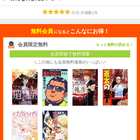
(
5.0
)
評価数
1
件
無料会員
こんなにお得！
になると
会員限定無料
もっと無料が読める！
会員登録で無料増量
＼この他にも会員無料漫画がいっぱい／