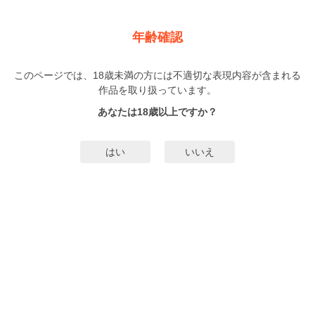
新規登録
ログイン
メニュー
年齢確認
日陰の鬼さん陽のある方へ 合冊版
このページでは、18歳未満の方には不適切な表現内容が含まれる
BL
作品を取り扱っています。
わが
（わが）
5巻
完結
あなたは18歳以上ですか？
198人
がお気に入り登録中
無料試し読み
はい
いいえ
みんなのまんがタグ
タグ編集
あらすじ | ストーリー
この人のこともっと知れる自分になりたい長男気質で世話焼きな男子高校生の
陽葵は登校中、妙にハイテンションな酔っ払いに出会い放っておけず介抱する
ことに。その日の夕方、バイト先のコンビニに無愛想な客が訪れる。見覚えの
あるその人物は朝助けた酔っぱらい・慧人だった！シラフ時の無愛想さと酔っ
もっと詳細を見る▼