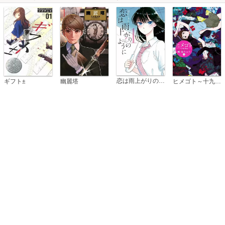
恋は雨上がりのように
ギフト±
幽麗塔
ヒメゴト～十九歳の制服～