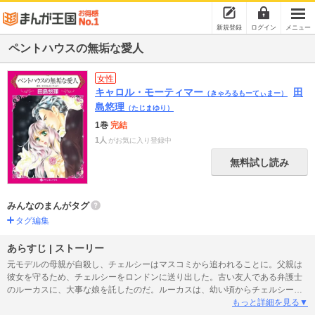
新規登録
ログイン
メニュー
ペントハウスの無垢な愛人
女性
キャロル・モーティマー
田
（きゃろるもーてぃまー）
島悠理
（たじまゆり）
1巻
完結
1人
がお気に入り登録中
無料試し読み
みんなのまんがタグ
タグ編集
あらすじ | ストーリー
元モデルの母親が自殺し、チェルシーはマスコミから追われることに。父親は
彼女を守るため、チェルシーをロンドンに送り出した。古い友人である弁護士
のルーカスに、大事な娘を託したのだ。ルーカスは、幼い頃からチェルシーに
とって憧れの人だった。彼のペントハウスに身を寄せ、寝食をともにするよう
もっと詳細を見る▼