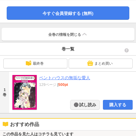
になるが、ルーカスは自分を子ども扱いしかしてくれない。ルーカスは、私な
んて眼中にないのね。さらに彼には同僚の恋人がいることを知るが、チェルシ
ーの思いは募り…。
今すぐ会員登録する (無料)
全巻の情報を
閉じる
巻一覧
最終巻
まとめ買い
ペントハウスの無垢な愛人
129ページ
|
500pt
1
巻
試し読み
購入する
おすすめ作品
この作品を見た人はコチラも見ています