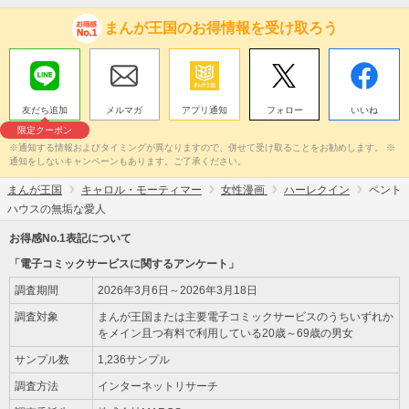
まんが王国のお得情報を受け取ろう
友だち追加
メルマガ
アプリ通知
フォロー
いいね
限定クーポン
※通知する情報およびタイミングが異なりますので、併せて受け取ることをお勧めします。 ※
通知をしないキャンペーンもあります。ご了承ください。
まんが王国
キャロル・モーティマー
女性漫画
ハーレクイン
ペント
ハウスの無垢な愛人
お得感No.1表記について
「電子コミックサービスに関するアンケート」
調査期間
2026年3月6日～2026年3月18日
調査対象
まんが王国または主要電子コミックサービスのうちいずれか
をメイン且つ有料で利用している20歳～69歳の男女
サンプル数
1,236サンプル
調査方法
インターネットリサーチ