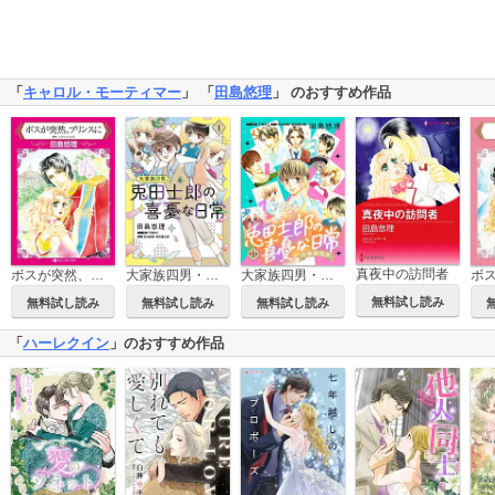
「
キャロル・モーティマー
」 「
田島悠理
」 のおすすめ作品
真夜中の訪問者
ボスが突然、プリンスに
大家族四男・兎田士郎の喜憂な日常【コミックス単行本版】
大家族四男・兎田士郎の喜憂な日常【単話版】
ボ
無料試し読み
無料試し読み
無料試し読み
無料試し読み
「
ハーレクイン
」のおすすめ作品