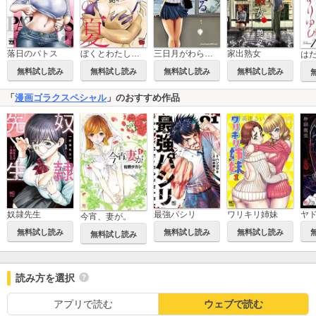
落日のパトス
ぼくとわたしとママの夏
三日月がわらってる
家出熟女
無料試し読み
無料試し読み
無料試し読み
無料試し読み
「
漫画ゴラクスペシャル
」のおすすめ作品
奴隷先生
最強パシリ
ワリキリ姉妹
ヤ
今宵、妻が。
無料試し読み
無料試し読み
無料試し読み
無料試し読み
読み方を選択
アプリで読む
ウェブで読む