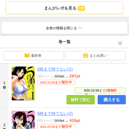
まんがレポを見る
1件
全巻の情報を
閉じる
巻一覧
最終巻
まとめ買い
5時まで待てない(1)
297pt
202ページ
|
593pt
→
割引中
1
8/20 23:59まで
巻
8/20 23:59
まで
1冊無料
無料で読む
購入する
5時まで待てない(2)
416pt
201ページ
|
593pt
→
2
割引中
8/20 23:59まで