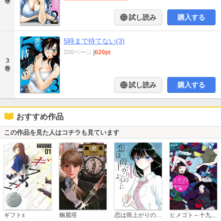
巻
試し読み
購入する
5時まで待てない(3)
200ページ
|
620pt
3
巻
試し読み
購入する
おすすめ作品
この作品を見た人はコチラも見ています
恋は雨上がりのように
ギフト±
幽麗塔
ヒメゴト～十九歳の制服～