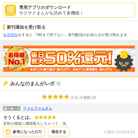
専用アプリのダウンロード
サクサクまんがを読めて多機能！
新刊通知を受け取る
会員登録
をすると「5時まで待てない」新刊配信のお知らせが受け取れます。
みんなのまんがレポ
(
5.0
)
評価数
1
件
ファムファムさん
購入者レポ
そうくるとは。
女性の感覚に感情移入しちゃって、涙。
参考になった(
17
)
報告する
公開日:
2020/01/14