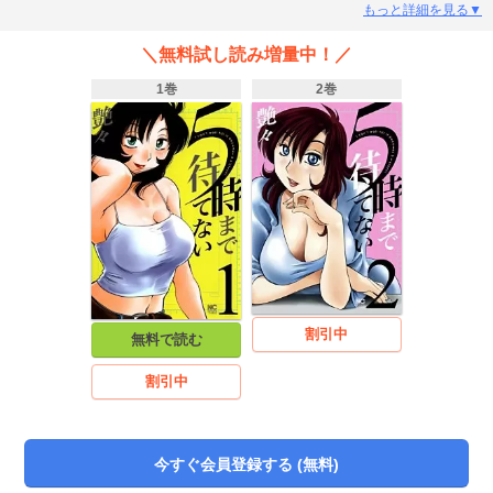
エロティック！職業倫理を超えるのか？ それとも…？
もっと詳細を見る▼
＼無料試し読み増量中！／
1巻
2巻
割引中
無料で読む
割引中
今すぐ会員登録する (無料)