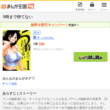
新規登録
ログイン
メニュー
5時まで待てない
無料＆割引キャンペーン
実施中！
青年
艶々
（つやつや）
3巻
完結
373人
がお気に入り登録中
みんなのまんがタグ
タグ編集
あらすじ | ストーリー
マンガ編集者には、やってはイケないことがあるッ!!マンガ編集者の高葉雫、30
ウン歳は、仕事はキッチリでも５時になると決まって会社を出てしまう。そし
て向かう先はいつもの…。悩み多きアラサー女子編集者が遭遇する前代未聞の