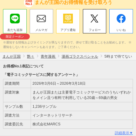
まんが王国のお得情報を受け取ろう
友だち追加
メルマガ
アプリ通知
フォロー
いいね
限定クーポン
※通知する情報およびタイミングが異なりますので、併せて受け取ることをお勧めします。 ※
通知をしないキャンペーンもあります。ご了承ください。
まんが王国
艶々
青年漫画
漫画ゴラクスペシャル
5時まで待てない
お得感No.1表記について
「電子コミックサービスに関するアンケート」
調査期間
2026年3月6日～2026年3月18日
調査対象
まんが王国または主要電子コミックサービスのうちいずれか
をメイン且つ有料で利用している20歳～69歳の男女
サンプル数
1,236サンプル
調査方法
インターネットリサーチ
調査委託先
株式会社MARCS
詳細表示▼