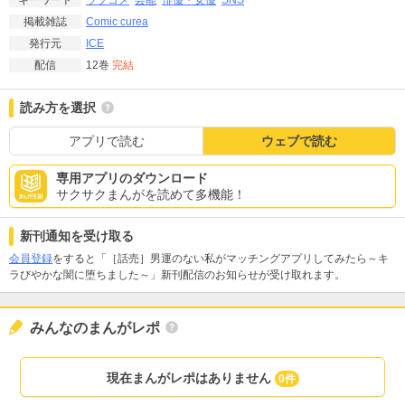
キーワード
Comic curea
掲載雑誌
ICE
発行元
12巻
完結
配信
読み方を選択
アプリで読む
ウェブで読む
専用アプリのダウンロード
サクサクまんがを読めて多機能！
新刊通知を受け取る
会員登録
をすると「［話売］男運のない私がマッチングアプリしてみたら～キ
ラびやかな闇に堕ちました～」新刊配信のお知らせが受け取れます。
みんなのまんがレポ
現在まんがレポはありません
0件