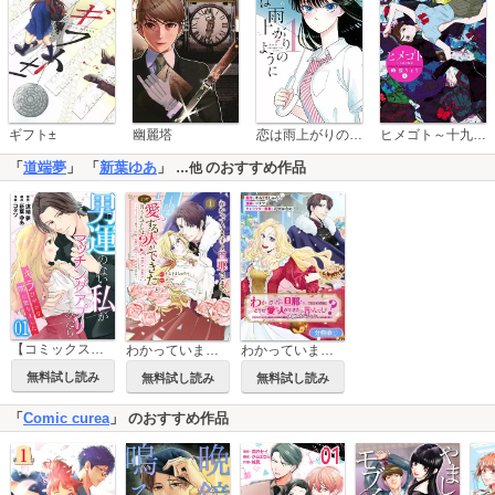
恋は雨上がりのように
ギフト±
幽麗塔
ヒメゴト～十九歳の制服～
「
道端夢
」 「
新葉ゆあ
」
のおすすめ作品
…他
【コミックス版】男運のない私がマッチングアプリしてみたら～キラびやかな闇に堕ちました～
わかっていますよ旦那さま。どうせ「愛する人ができた」と言うんでしょ？～ドアマットヒロイン、頭をぶつけた拍子に前世が大阪のオバチャンだった事を思い出す～ THE COMIC
わかっていますよ旦那さま。どうせ「愛する人ができた」と言うんでしょ？～ドアマットヒロイン、頭をぶつけた拍子に前世が大阪のオバチャンだった事を思い出す～ THE COMIC【分冊版】
無料試し読み
無料試し読み
無料試し読み
「
Comic curea
」 のおすすめ作品