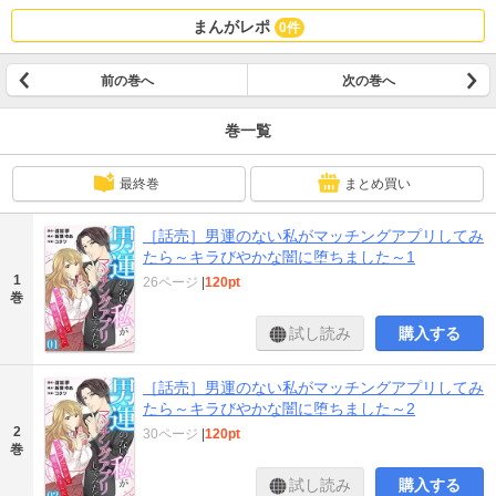
まんがレポ
0件
前の巻へ
次の巻へ
巻一覧
最終巻
まとめ買い
［話売］男運のない私がマッチングアプリしてみ
たら～キラびやかな闇に堕ちました～1
1
26ページ
|
120pt
巻
試し読み
購入する
［話売］男運のない私がマッチングアプリしてみ
たら～キラびやかな闇に堕ちました～2
2
30ページ
|
120pt
巻
試し読み
購入する