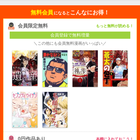
無料会員
こんなにお得！
になると
会員限定無料
もっと無料が読める！
会員登録で無料増量
＼この他にも会員無料漫画がいっぱい／
0円作品あり
本棚に入れておこう！