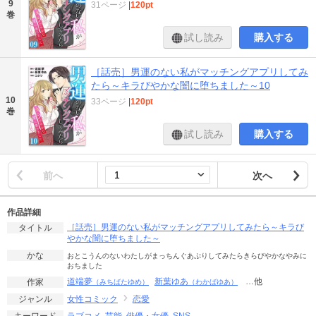
9
31ページ
|
120pt
巻
試し読み
購入する
［話売］男運のない私がマッチングアプリしてみ
たら～キラびやかな闇に堕ちました～10
10
33ページ
|
120pt
巻
試し読み
購入する
前へ
次へ
作品詳細
［話売］男運のない私がマッチングアプリしてみたら～キラび
タイトル
やかな闇に堕ちました～
かな
おとこうんのないわたしがまっちんぐあぷりしてみたらきらびやかなやみに
おちました
道端夢
新葉ゆあ
…他
作家
（みちばたゆめ）
（わかばゆあ）
女性コミック
恋愛
ジャンル
ラブコメ
芸能
俳優・女優
SNS