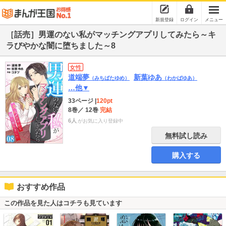
新規登録
ログイン
メニュー
［話売］男運のない私がマッチングアプリしてみたら～キ
ラびやかな闇に堕ちました～8
女性
道端夢
新葉ゆあ
（みちばたゆめ）
（わかばゆあ）
…他▼
33ページ
|
120pt
8巻
／ 12巻
完結
6人
がお気に入り登録中
無料試し読み
購入する
おすすめ作品
この作品を見た人はコチラも見ています