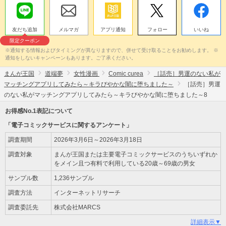
友だち追加
メルマガ
アプリ通知
フォロー
いいね
限定クーポン
※通知する情報およびタイミングが異なりますので、併せて受け取ることをお勧めします。 ※
通知をしないキャンペーンもあります。ご了承ください。
まんが王国
道端夢
女性漫画
Comic curea
［話売］男運のない私が
マッチングアプリしてみたら～キラびやかな闇に堕ちました～
［話売］男運
のない私がマッチングアプリしてみたら～キラびやかな闇に堕ちました～8
お得感No.1表記について
「電子コミックサービスに関するアンケート」
調査期間
2026年3月6日～2026年3月18日
調査対象
まんが王国または主要電子コミックサービスのうちいずれか
をメイン且つ有料で利用している20歳～69歳の男女
サンプル数
1,236サンプル
調査方法
インターネットリサーチ
調査委託先
株式会社MARCS
詳細表示▼