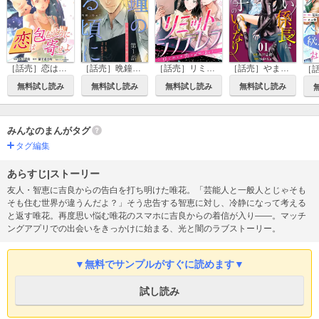
［話売］恋は包むように寄せよ
［話売］晩鐘の鳴る頃に～恋はごはんの後で～
［話売］リミットシンデレラ～はじめての恋は〆切のあとで～
［話売］やましい係長はモブ子のいいなり
無料試し読み
無料試し読み
無料試し読み
無料試し読み
みんなのまんがタグ
タグ編集
あらすじ|ストーリー
友人・智恵に吉良からの告白を打ち明けた唯花。「芸能人と一般人とじゃそも
そも住む世界が違うんだよ？」そう忠告する智恵に対し、冷静になって考える
と返す唯花。再度思い悩む唯花のスマホに吉良からの着信が入り――。マッチ
ングアプリでの出会いをきっかけに始まる、光と闇のラブストーリー。
▼無料でサンプルがすぐに読めます▼
試し読み