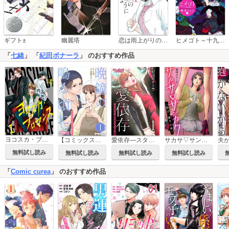
恋は雨上がりのように
ギフト±
幽麗塔
ヒメゴト～十九歳の制服～
「
七緒
」 「
紀田ボナーラ
」 のおすすめ作品
ヨコスカ・ブロマンス
【コミックス版】晩鐘の鳴る頃に～恋はごはんの後で～
愛依存―スタンドアローン・シンドローム
サカサ▽サンカク～私は一番下の角～
無料試し読み
無料試し読み
無料試し読み
無料試し読み
「
Comic curea
」 のおすすめ作品