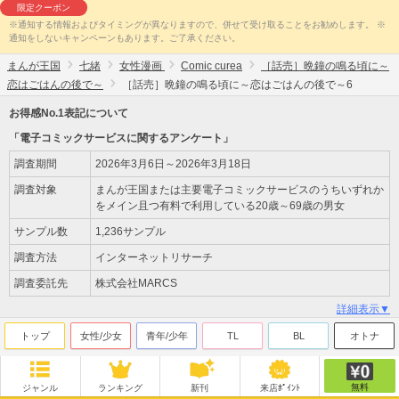
限定クーポン
※通知する情報およびタイミングが異なりますので、併せて受け取ることをお勧めします。 ※
通知をしないキャンペーンもあります。ご了承ください。
まんが王国
七緒
女性漫画
Comic curea
［話売］晩鐘の鳴る頃に～
恋はごはんの後で～
［話売］晩鐘の鳴る頃に～恋はごはんの後で～6
お得感No.1表記について
「電子コミックサービスに関するアンケート」
調査期間
2026年3月6日～2026年3月18日
調査対象
まんが王国または主要電子コミックサービスのうちいずれか
をメイン且つ有料で利用している20歳～69歳の男女
サンプル数
1,236サンプル
調査方法
インターネットリサーチ
調査委託先
株式会社MARCS
詳細表示▼
トップ
女性/少女
青年/少年
TL
BL
オトナ
無料
ジャンル
ランキング
新刊
来店ﾎﾟｲﾝﾄ