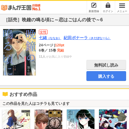
新規登録
ログイン
メニュー
［話売］晩鐘の鳴る頃に～恋はごはんの後で～6
女性
七緒
紀田ボナーラ
（ななお）
（きだぼなーら）
24ページ
|
120pt
6巻
／ 15巻
完結
11人
がお気に入り登録中
無料試し読み
購入する
おすすめ作品
この作品を見た人はコチラも見ています