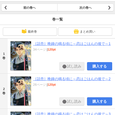
前の巻へ
次の巻へ
巻一覧
最終巻
まとめ買い
［話売］晩鐘の鳴る頃に～恋はごはんの後で～1
34ページ
|
120pt
1
巻
試し読み
購入する
［話売］晩鐘の鳴る頃に～恋はごはんの後で～2
26ページ
|
120pt
2
巻
試し読み
購入する
［話売］晩鐘の鳴る頃に～恋はごはんの後で～3