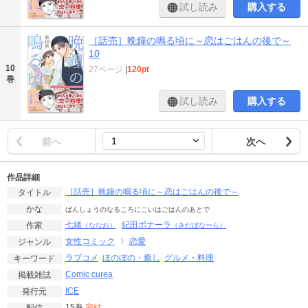
試し読み
購入する
［話売］晩鐘の鳴る頃に～恋はごはんの後で～
10
10
27ページ
|
120pt
巻
試し読み
購入する
前へ
次へ
作品詳細
［話売］晩鐘の鳴る頃に～恋はごはんの後で～
タイトル
かな
ばんしょうのなるころにこいはごはんのあとで
七緒
紀田ボナーラ
作家
（ななお）
（きだぼなーら）
女性コミック
恋愛
ジャンル
ラブコメ
ほのぼの・癒し
グルメ・料理
キーワード
Comic curea
掲載雑誌
ICE
発行元
15巻
完結