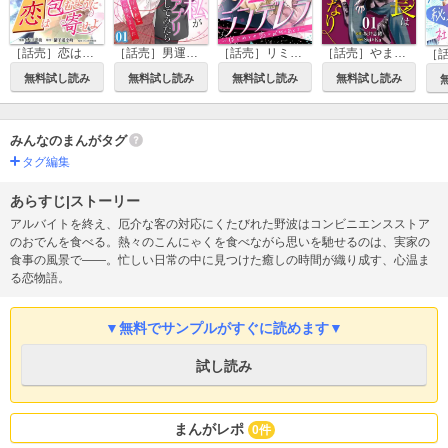
［話売］恋は包むように寄せよ
［話売］男運のない私がマッチングアプリしてみたら～キラびやかな闇に堕ちました～
［話売］リミットシンデレラ～はじめての恋は〆切のあとで～
［話売］やましい係長はモブ子のいいなり
無料試し読み
無料試し読み
無料試し読み
無料試し読み
みんなのまんがタグ
タグ編集
あらすじ|ストーリー
アルバイトを終え、厄介な客の対応にくたびれた野波はコンビニエンスストア
のおでんを食べる。熱々のこんにゃくを食べながら思いを馳せるのは、実家の
食事の風景で――。忙しい日常の中に見つけた癒しの時間が織り成す、心温ま
る恋物語。
▼無料でサンプルがすぐに読めます▼
試し読み
まんがレポ
0件