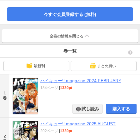
【特集】・取材写真で物語の舞台を振り返る「古舘春一取材風景」 ・西田有
志（パナソニックパンサーズ） インタビュー 【漫画＆小説】・『ハイキュー
部!!』、『れっつ！ハイキュー!?』 新作描き下ろし漫画・古舘春一歴代スタッ
今すぐ会員登録する (無料)
フ 描き下ろしルポ漫画 ・『ハイキュー!! ショーセツバン!!』 新作書き下ろし
小説 【アニメ特集】・映画『劇場版ハイキュー!! ゴミ捨て場の決戦』原画初
公開 ・日向翔陽役・村瀬 歩×孤爪研磨役・梶 裕貴 ネコとカラスの雑食トー
ク ・満仲 勧監督×松下慶子プロデューサー×初代担当編集・本田佑行 座談
全巻の情報を
閉じる
会 ・主題歌担当・SPYAIR インタビュー ※デジタル版には、紙版の付録は付
属しません。ご了承ください。
巻一覧
最新刊
まとめ買い
ハイキュー!! magazine 2024 FEBRUARY
184ページ
|
1330pt
1
巻
試し読み
購入する
ハイキュー!! magazine 2025 AUGUST
202ページ
|
1330pt
2