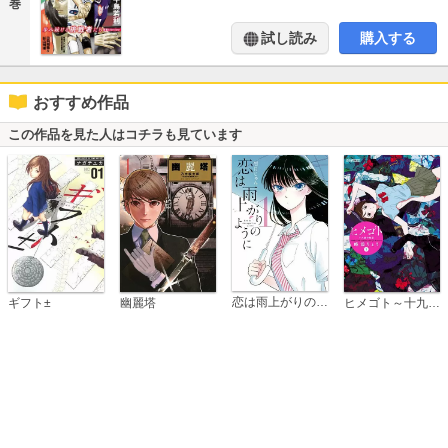
巻
試し読み
購入する
おすすめ作品
この作品を見た人はコチラも見ています
恋は雨上がりのように
ギフト±
幽麗塔
ヒメゴト～十九歳の制服～