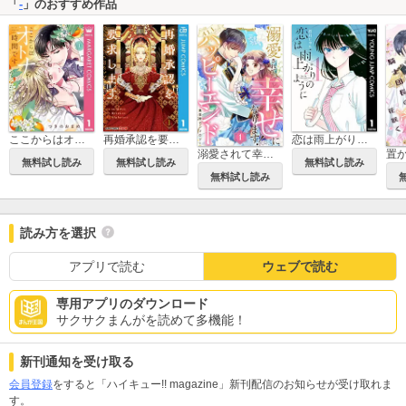
「
-
」のおすすめ作品
ここからはオトナの時間です。 単行本版
再婚承認を要求します 単行本版【フルカラー】
恋は雨上がりのように
溺愛されて幸せになります！ALLハッピーエンド異世界アンソロジー
無料試し読み
無料試し読み
無料試し読み
無料試し読み
読み方を選択
アプリで読む
ウェブで読む
専用アプリのダウンロード
サクサクまんがを読めて多機能！
新刊通知を受け取る
会員登録
をすると「ハイキュー!! magazine」新刊配信のお知らせが受け取れま
す。