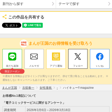
新刊から探す
テーマで探す
この作品を共有する
まんが王国のお得情報を受け取ろう
友だち追加
メルマガ
アプリ通知
フォロー
いいね
限定クーポン
※通知する情報およびタイミングが異なりますので、併せて受け取ることをお勧めします。 ※
通知をしないキャンペーンもあります。ご了承ください。
まんが王国
古舘春一
女性漫画
-
ハイキュー!! magazine
お得感No.1表記について
「電子コミックサービスに関するアンケート」
調査期間
2026年3月6日～2026年3月18日