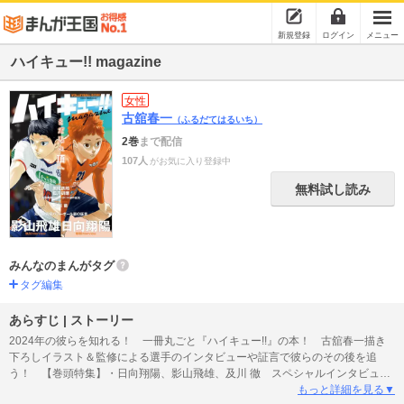
新規登録
ログイン
メニュー
ハイキュー!! magazine
女性
古舘春一
（ふるだてはるいち）
2巻
まで配信
107人
がお気に入り登録中
無料試し読み
みんなのまんがタグ
タグ編集
あらすじ | ストーリー
2024年の彼らを知れる！ 一冊丸ごと『ハイキュー!!』の本！ 古舘春一描き
下ろしイラスト＆監修による選手のインタビューや証言で彼らのその後を追
う！ 【巻頭特集】・日向翔陽、影山飛雄、及川 徹 スペシャルインタビュ
ー ・孤爪研磨＆黒尾鉄朗 二人の現在に迫る ・元チームメイトの証言
もっと詳細を見る▼