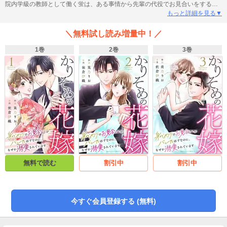
院内学級の教師として働く蛍は、ある事情から先輩の代役でお見合いをするこ
とに。お相手の津田直秀は紳士的かつ端正な顔立ちで、院内でも人気が高い取
もっと詳細を見る▼
引先のエリート営業マン。絶対にバレてはいけないと覚悟を決めて挑んだ蛍だ
けど、お見合い終了後に直秀の態度が一変！「いつ素顔を見せてくれるんです
＼無料試し読み増量中！／
か？――月島先生」どうやら直秀は始めから蛍の正体を知っていた様子。蛍が
困惑するなか、突然彼が１年限定の契約結婚を持ち掛けてきて…!? かりそめの
1巻
2巻
3巻
関係なのに甘く翻弄してくる直秀に、蛍は胸が高鳴ってしまい――…。(この作
品は電子コミック誌comic Berry's Vol. 174・175・176・178・180掲載の1話～
5話を収録しております。重複購入にご注意ください)
無料で読む
割引中
割引中
今すぐ会員登録する (無料)