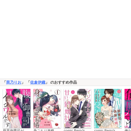
「
莢乃りお
」 「
佐倉伊織
」 のおすすめ作品
腹黒御曹司がイジワルです
身ごもり政略結婚
comic Berry's イジワル上司の甘い結婚計画
comic Berry's 御曹司と偽装結婚はじめます！
俺