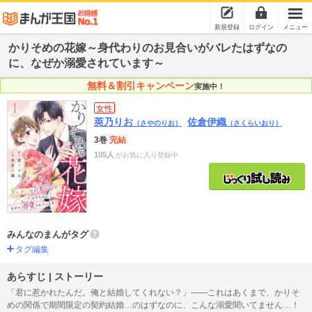
新規登録
ログイン
メニュー
かりそめの花嫁～身代わりのお見合いがバレたはずなの
に、なぜか溺愛されています～
無料＆割引キャンペーン
実施中！
女性
莢乃りお
佐倉伊織
（さやのりお）
（さくらいおり）
3巻
完結
105人
がお気に入り登録中
みんなのまんがタグ
タグ編集
あらすじ | ストーリー
「君に惹かれたんだ。俺と結婚してくれない？」――これはあくまで、かりそ
めの関係で期間限定の契約結婚…のはずなのに、こんな溺愛聞いてません…！