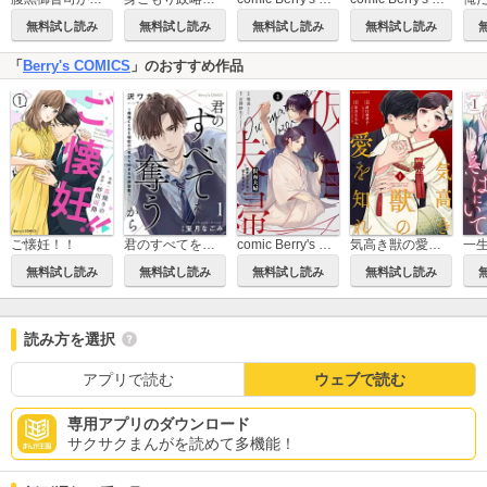
無料試し読み
無料試し読み
無料試し読み
無料試し読み
「
Berry's COMICS
」のおすすめ作品
ご懐妊！！
君のすべてを奪うから～俺様CEOと秘密の一夜から始まる夫婦遊戯～
comic Berry's 仮面夫婦～御曹司は今夜も妻を愛せない～
気高き獣の愛を知れ
無料試し読み
無料試し読み
無料試し読み
無料試し読み
読み方を選択
アプリで読む
ウェブで読む
専用アプリのダウンロード
サクサクまんがを読めて多機能！