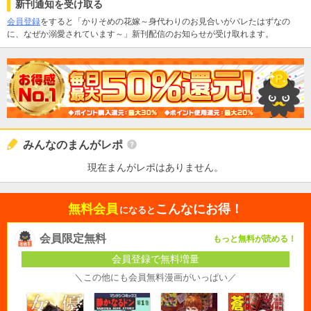
新刊通知を受け取る
会員登録
をすると「かりそめの花嫁～身代わりのお見合いがバレたはずなの
に、なぜか溺愛されています～」新刊配信のお知らせが受け取れます。
みんなのまんがレポ
現在まんがレポはありません。
無料会員
こんなにお得！
になると
会員限定無料
もっと無料が読める！
会員登録で無料増量
＼この他にも会員無料漫画がいっぱい／