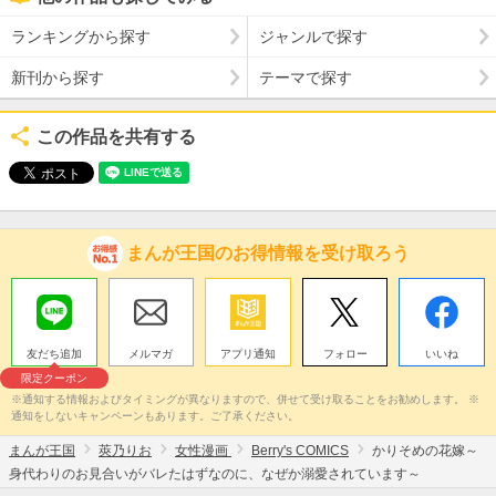
ランキングから探す
ジャンルで探す
新刊から探す
テーマで探す
この作品を共有する
まんが王国のお得情報を受け取ろう
友だち追加
メルマガ
アプリ通知
フォロー
いいね
限定クーポン
※通知する情報およびタイミングが異なりますので、併せて受け取ることをお勧めします。 ※
通知をしないキャンペーンもあります。ご了承ください。
まんが王国
莢乃りお
女性漫画
Berry's COMICS
かりそめの花嫁～
身代わりのお見合いがバレたはずなのに、なぜか溺愛されています～