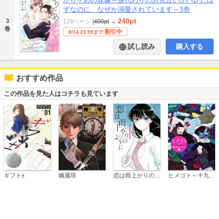
かりそめの花嫁～身代わりのお見合いがバレたは
ずなのに、なぜか溺愛されています～3巻
240pt
3
128ページ
|
400pt
→
巻
割引中
8/14 23:59まで
試し読み
購入する
おすすめ作品
この作品を見た人はコチラも見ています
恋は雨上がりのように
ギフト±
幽麗塔
ヒメゴト～十九歳の制服～