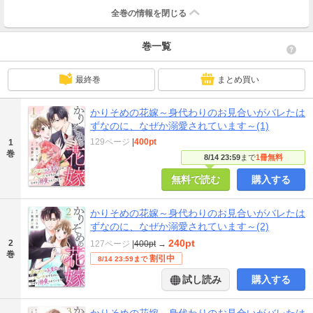
全巻の情報を
閉じる
巻一覧
最終巻
まとめ買い
かりそめの花嫁～身代わりのお見合いがバレたは
ずなのに、なぜか溺愛されています～(1)
129ページ
|
400pt
1
巻
8/14 23:59
まで
1冊無料
無料で読む
購入する
かりそめの花嫁～身代わりのお見合いがバレたは
ずなのに、なぜか溺愛されています～(2)
240pt
2
127ページ
|
400pt
→
巻
割引中
8/14 23:59まで
試し読み
購入する