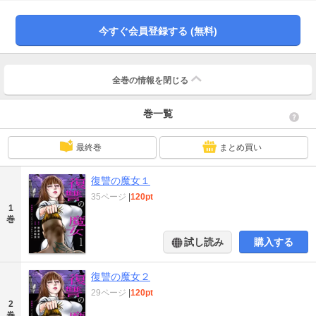
今すぐ会員登録する (無料)
全巻の情報を
閉じる
巻一覧
最終巻
まとめ買い
復讐の魔女１
35ページ
|
120pt
1
巻
試し読み
購入する
復讐の魔女２
29ページ
|
120pt
2
巻