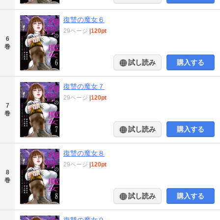
復讐の魔女６
29ページ
|
120pt
6
巻
試し読み
購入する
復讐の魔女７
29ページ
|
120pt
7
巻
試し読み
購入する
復讐の魔女８
29ページ
|
120pt
8
巻
試し読み
購入する
復讐の魔女９