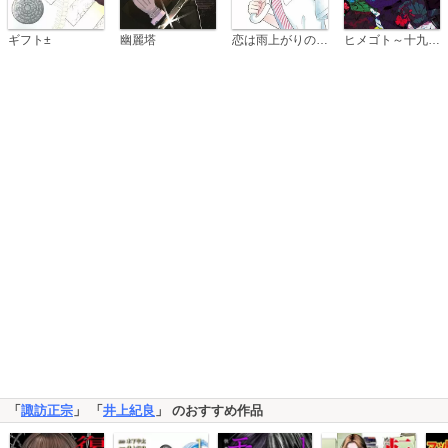
恋は雨上がりのように
ギフト±
幽麗塔
ヒメゴト～十九歳の制服～
「
諏訪正宗
」 「
井上紀良
」 のおすすめ作品