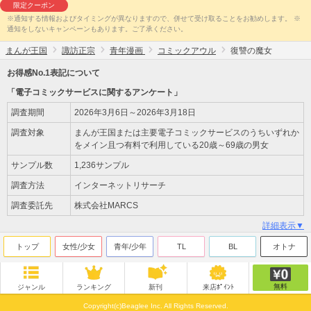
限定クーポン
※通知する情報およびタイミングが異なりますので、併せて受け取ることをお勧めします。 ※
通知をしないキャンペーンもあります。ご了承ください。
まんが王国
諏訪正宗
青年漫画
コミックアウル
復讐の魔女
お得感No.1表記について
「電子コミックサービスに関するアンケート」
調査期間
2026年3月6日～2026年3月18日
調査対象
まんが王国または主要電子コミックサービスのうちいずれか
をメイン且つ有料で利用している20歳～69歳の男女
サンプル数
1,236サンプル
調査方法
インターネットリサーチ
調査委託先
株式会社MARCS
詳細表示▼
トップ
女性/少女
青年/少年
TL
BL
オトナ
無料
ジャンル
ランキング
新刊
来店ﾎﾟｲﾝﾄ
Copyright(c)Beaglee Inc. All Rights Reserved.