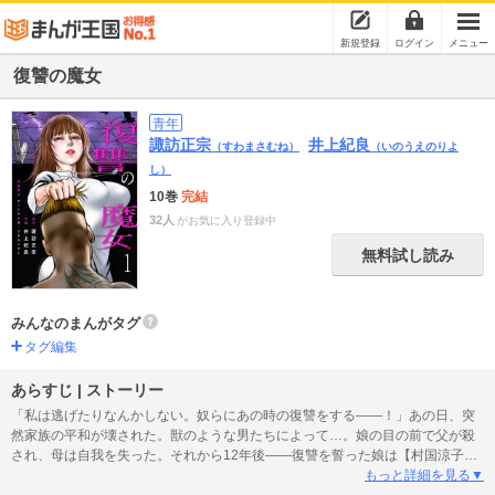
新規登録
ログイン
メニュー
復讐の魔女
青年
諏訪正宗
井上紀良
（すわまさむね）
（いのうえのりよ
し）
10巻
完結
32人
がお気に入り登録中
無料試し読み
みんなのまんがタグ
タグ編集
あらすじ | ストーリー
「私は逃げたりなんかしない。奴らにあの時の復讐をする――！」あの日、突
然家族の平和が壊された。獣のような男たちによって…。娘の目の前で父が殺
され、母は自我を失った。それから12年後――復讐を誓った娘は【村国涼子】
と名前を変え、人を殺す術を身につけて、再び男たちの前に現れる。かつて自
もっと詳細を見る▼
分から両親を奪った奴らを地獄へ送るために…!!