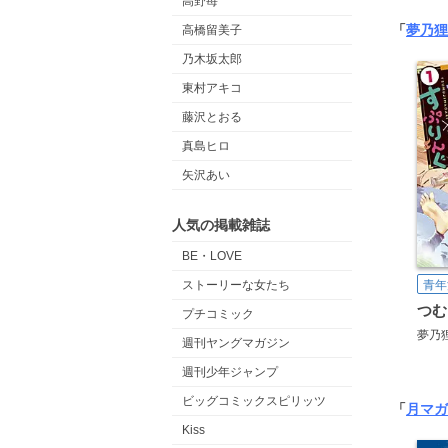
高野苺
「
夢乃狸
高橋留美子
乃木坂太郎
東村アキコ
藤沢とおる
真島ヒロ
矢沢あい
人気の掲載雑誌
BE・LOVE
ストーリーな女たち
青年
プチコミック
夢乃
週刊ヤングマガジン
週刊少年ジャンプ
ビッグコミックスピリッツ
「
月マガ
Kiss