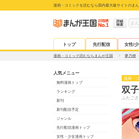
漫画・コミックを読むなら国内最大級サイトのまん
詳細
検索
トップ
先行配信
女性/
漫画・コミック読むならまんが王国
夢乃狸
人気メニュー
漫画・
無料漫画トップ
双子
ランキング
ふたごさ
新刊
新刊配信予定
ジャンル
先行配信漫画トップ
女性・少女漫画トップ