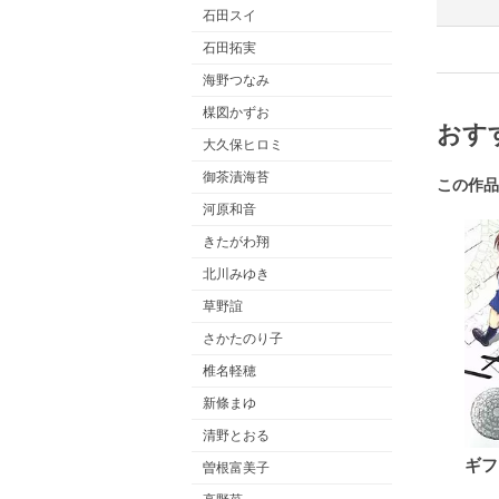
石田スイ
石田拓実
海野つなみ
楳図かずお
おす
大久保ヒロミ
御茶漬海苔
この作品
河原和音
きたがわ翔
北川みゆき
草野誼
さかたのり子
椎名軽穂
新條まゆ
清野とおる
ギフ
曽根富美子