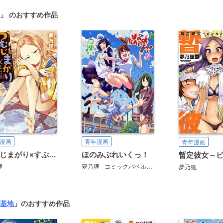
」 のおすすめ作品
漫画
青年漫画
青年漫画
つむじまがり×すぷりんぐ
ほのみぶれいくっ！
狸
夢乃狸
コミックバベル編集部
夢乃狸
基地
」のおすすめ作品