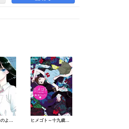
恋は雨上がりのように
ヒメゴト～十九歳の制服～