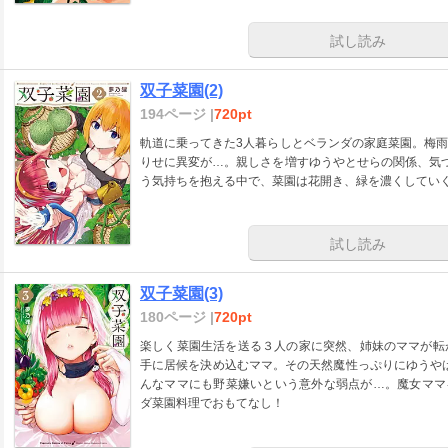
試し読み
双子菜園(2)
194ページ |
720pt
軌道に乗ってきた3人暮らしとベランダの家庭菜園。梅
りせに異変が…。親しさを増すゆうやとせらの関係、気
う気持ちを抱える中で、菜園は花開き、緑を濃くしてい
試し読み
双子菜園(3)
180ページ |
720pt
楽しく菜園生活を送る３人の家に突然、姉妹のママが転
手に居候を決め込むママ。その天然魔性っぷりにゆうやは
んなママにも野菜嫌いという意外な弱点が…。魔女ママ
ダ菜園料理でおもてなし！