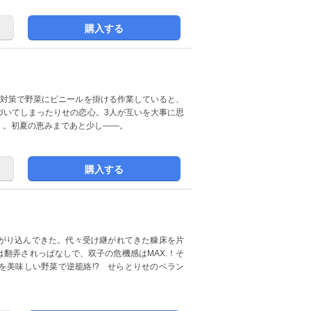
購入する
雨対策で野菜にビニールを掛ける作業していると、
づいてしまったりせの恋心。3人が互いを大事に思
く。初夏の恵みまであと少し――。
購入する
がり込んできた。代々受け継がれてきた糠床を片
翻弄されっぱなしで、双子の危機感はMAX.！そ
を美味しい野菜で逆籠絡!? せらとりせのベラン