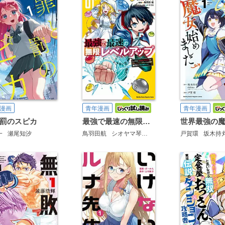
漫画
青年漫画
青年漫画
罰のスピカ
最強で最速の無限レベルアップ
一
瀬尾知汐
鳥羽田航
シオヤマ琴
トモゼロ
戸賀環
坂木持