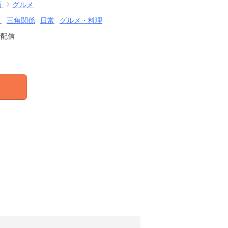
画
グルメ
メ
三角関係
日常
グルメ・料理
で配信