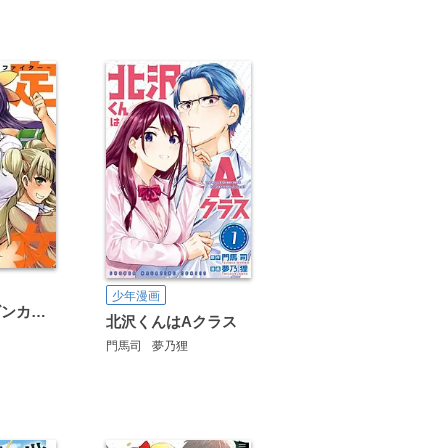
少年漫画
暫定彼女～ビンカンファイター～
北沢くんはAクラス
門馬司
夢乃狸