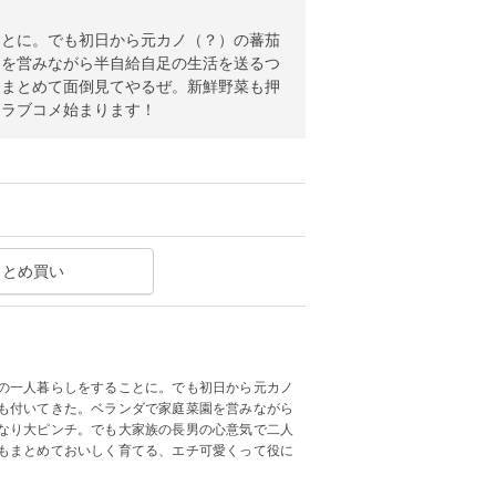
ことに。でも初日から元カノ（？）の蕃茄
園を営みながら半自給自足の生活を送るつ
人まとめて面倒見てやるぜ。新鮮野菜も押
園ラブコメ始まります！
まとめ買い
の一人暮らしをすることに。でも初日から元カノ
も付いてきた。ベランダで家庭菜園を営みながら
なり大ピンチ。でも大家族の長男の心意気で二人
もまとめておいしく育てる、エチ可愛くって役に