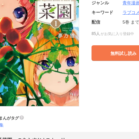
ジャンル
青年漫
キーワード
ラブコ
配信
5巻
ま
85人
がお気に入り登録中
無料試し読み
まんがタグ
集