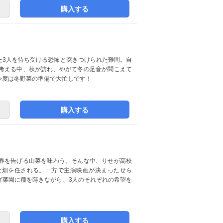
購入する
た3人を待ち受ける恐怖と突きつけられた難問。自
考える中、秋が訪れ、やがて冬の足音が聞こえて
今度は冬野菜の準備で大忙しです！
購入する
春を告げる山菜を味わう。そんな中、りせが高校
な畑を任される。一方で主演映画が決まったせら
ダ菜園に種を蒔きながら、3人のそれぞれの希望を
購入する