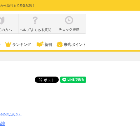
品から新刊まで多数配信！
チェック履歴
ての方へ
ヘルプ/よくある質問
ル
ランキング
新刊
来店ポイント
ゆめのたぬき）
基地