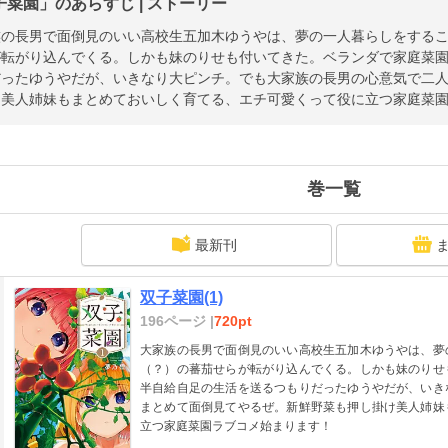
子菜園」のあらすじ | ストーリー
族の長男で面倒見のいい高校生五加木ゆうやは、夢の一人暮らしをする
が転がり込んでくる。しかも妹のりせも付いてきた。ベランダで家庭菜
だったゆうやだが、いきなり大ピンチ。でも大家族の長男の心意気で二
け美人姉妹もまとめておいしく育てる、エチ可愛くって役に立つ家庭菜
巻一覧
最新刊
双子菜園(1)
196ページ |
720pt
大家族の長男で面倒見のいい高校生五加木ゆうやは、夢
（？）の蕃茄せらが転がり込んでくる。しかも妹のりせ
半自給自足の生活を送るつもりだったゆうやだが、いき
まとめて面倒見てやるぜ。新鮮野菜も押し掛け美人姉妹
立つ家庭菜園ラブコメ始まります！