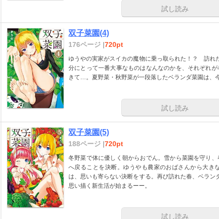
試し読み
双子菜園(4)
176ページ |
720pt
ゆうやの実家がスイカの魔物に乗っ取られた！？ 訪れ
分にとって一番大事なものはなんなのかを、それぞれが
きて…。夏野菜・秋野菜が一段落したベランダ菜園は、
試し読み
双子菜園(5)
188ページ |
720pt
冬野菜で体に優しく朝からおでん。雪から菜園を守り、
へ戻ることを決断。ゆうやも農家のおばさんから大き
は、思いも寄らない決断をする。再び訪れた春、ベラン
思い描く新生活が始まるーー。
試し読み