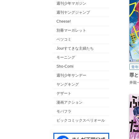
週刊少年マガジン
週刊ヤングジャンプ
Cheese!
別冊マーガレット
ベツコミ
Jourすてきな主婦たち
モーニング
Sho-Comi
青年
罪と
週刊少年サンデー
井龍
ヤングキング
デザート
漫画アクション
モバフラ
ビックコミックスペリオール