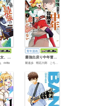
青年漫画
世界最強の魔女、始めました ～私だけ『攻略サイト』を見れる世界で自由に生きます～
最強出戻り中年冒険者は、いまさら命なんてかけたくない
丸
riritto
斯道歩
明石六郎
ごろー*