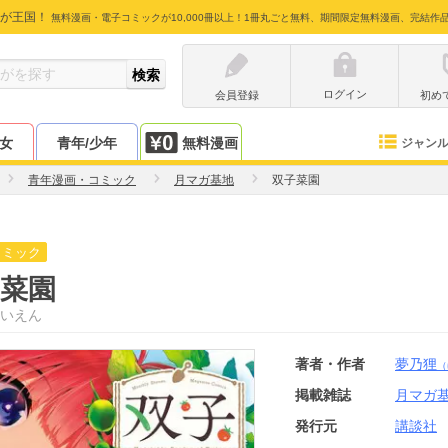
が王国！
無料漫画・電子コミックが10,000冊以上！1冊丸ごと無料、期間限定無料漫画、完結作
ログイン
会員登録
初め
少女
青年/少年
無料漫画
ジャン
青年漫画・コミック
月マガ基地
双子菜園
コミック
菜園
いえん
著者・作者
夢乃狸
（
掲載雑誌
月マガ
発行元
講談社