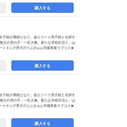
購入する
女子校が廃校となり、超エリート男子校と合併す
完全無欠の男の子・一氏大雅。新たな学校生活と、は
リートキング男子のうぶきゅん学園青春ラブコメ★
購入する
女子校が廃校となり、超エリート男子校と合併す
完全無欠の男の子・一氏大雅。新たな学校生活と、は
リートキング男子のうぶきゅん学園青春ラブコメ★
購入する