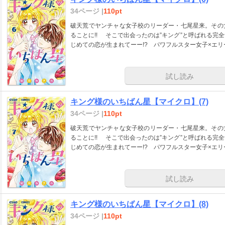
34ページ |
110pt
破天荒でヤンチャな女子校のリーダー・七尾星来。その
ることに!! そこで出会ったのは”キング”と呼ばれる
じめての恋が生まれてーー!? パワフルスター女子×エ
試し読み
キング様のいちばん星【マイクロ】(7)
34ページ |
110pt
破天荒でヤンチャな女子校のリーダー・七尾星来。その
ることに!! そこで出会ったのは”キング”と呼ばれる
じめての恋が生まれてーー!? パワフルスター女子×エ
試し読み
キング様のいちばん星【マイクロ】(8)
34ページ |
110pt