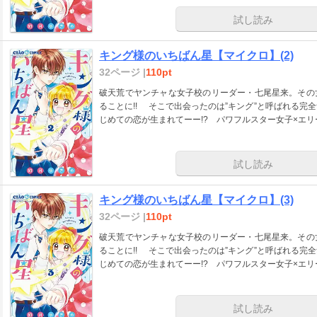
試し読み
キング様のいちばん星【マイクロ】(2)
32ページ |
110pt
破天荒でヤンチャな女子校のリーダー・七尾星来。その
ることに!! そこで出会ったのは”キング”と呼ばれる
じめての恋が生まれてーー!? パワフルスター女子×エ
試し読み
キング様のいちばん星【マイクロ】(3)
32ページ |
110pt
破天荒でヤンチャな女子校のリーダー・七尾星来。その
ることに!! そこで出会ったのは”キング”と呼ばれる
じめての恋が生まれてーー!? パワフルスター女子×エ
試し読み