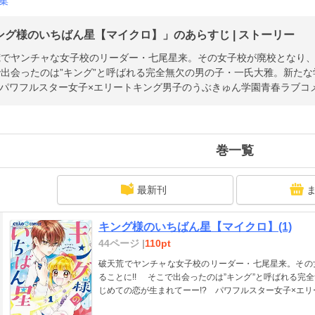
集
ング様のいちばん星【マイクロ】」のあらすじ | ストーリー
荒でヤンチャな女子校のリーダー・七尾星来。その女子校が廃校となり、
出会ったのは”キング”と呼ばれる完全無欠の男の子・一氏大雅。新た
 パワフルスター女子×エリートキング男子のうぶきゅん学園青春ラブコ
巻一覧
最新刊
キング様のいちばん星【マイクロ】(1)
44ページ |
110pt
破天荒でヤンチャな女子校のリーダー・七尾星来。その
ることに!! そこで出会ったのは”キング”と呼ばれる
じめての恋が生まれてーー!? パワフルスター女子×エ