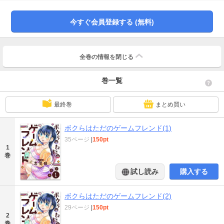
りにする。何もない俺でも、ゲーム（ここ）でなら――…！？触発された勢い
で〈こうちゃ〉に「1位を目指す」宣言をし、特訓のための師弟関係を結んだ二
今すぐ会員登録する (無料)
人。しかし初対面したヤツの正体は――超人気者の美人女子大生！？「んふ…
師匠って可愛いですね」「こっ…こうちゃぁああ！！」（※心の声）年齢・性
別・立場もバラバラ、プレイヤー名しか知らない者同士。一人じゃ見られない
頂からの景色、チームで目指せば届くのか――！？GAME START！！
全巻の情報を
閉じる
巻一覧
最終巻
まとめ買い
ボクらはただのゲームフレンド(1)
35ページ
|
150pt
1
巻
試し読み
購入する
ボクらはただのゲームフレンド(2)
29ページ
|
150pt
2
巻