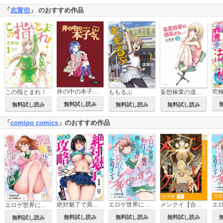
「
志賀伯
」 のおすすめ作品
井の中の本子さん 【連載版】
究
この指とまれ！
ももるぶ
妄想稼業の道長さん
無料試し読み
無料試し読み
無料試し読み
無料試し読み
「
comipo comics
」のおすすめ作品
絶対魅了で異世界攻略！～高慢女わからせハーレム計画～【電子単行本】
エロゲ世界に転生した俺が、推しへの愛で寝取られヒロインを幸せにする。
メンクイ【合本版】
エロゲ世界に転生した俺が、推しへの愛で寝取られヒロインを幸せにする。【電子単行本】
無料試し読み
無料試し読み
無料試し読み
無料試し読み