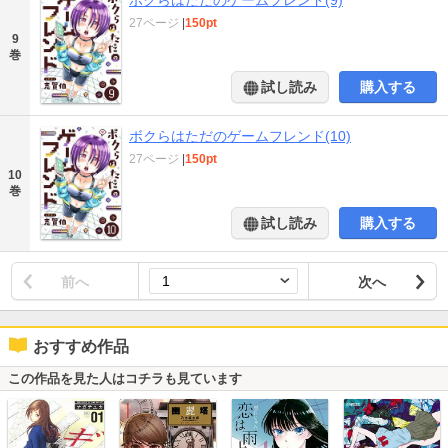
27ページ
|
150pt
9
巻
試し読み
購入する
ボクらはただのゲームフレンド(10)
27ページ
|
150pt
10
巻
試し読み
購入する
前へ
次へ
おすすめ作品
この作品を見た人はコチラも見ています