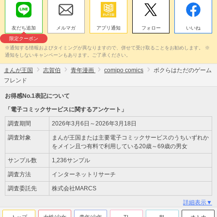
友だち追加
メルマガ
アプリ通知
フォロー
いいね
限定クーポン
※通知する情報およびタイミングが異なりますので、併せて受け取ることをお勧めします。 ※
通知をしないキャンペーンもあります。ご了承ください。
まんが王国
志賀伯
青年漫画
comipo comics
ボクらはただのゲーム
フレンド
お得感No.1表記について
「電子コミックサービスに関するアンケート」
調査期間
2026年3月6日～2026年3月18日
調査対象
まんが王国または主要電子コミックサービスのうちいずれか
をメイン且つ有料で利用している20歳～69歳の男女
サンプル数
1,236サンプル
調査方法
インターネットリサーチ
調査委託先
株式会社MARCS
詳細表示▼
トップ
女性/少女
青年/少年
TL
BL
オトナ