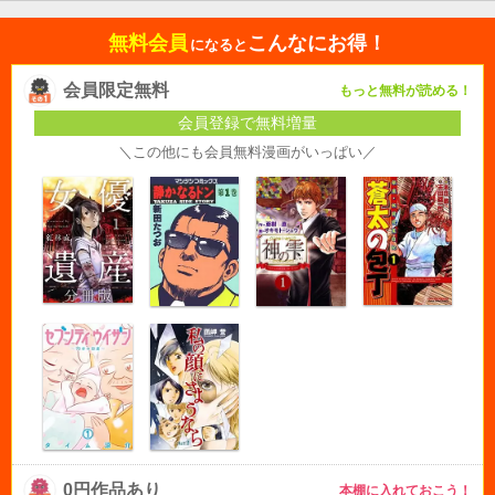
無料会員
こんなにお得！
になると
会員限定無料
もっと無料が読める！
会員登録で無料増量
＼この他にも会員無料漫画がいっぱい／
0円作品あり
本棚に入れておこう！