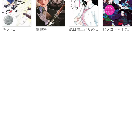
恋は雨上がりのように
ギフト±
幽麗塔
ヒメゴト～十九歳の制服～