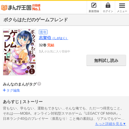
新規登録
ログイン
メニュー
ボクらはただのゲームフレンド
青年
志賀伯
（しがはく）
32巻
完結
3人
がお気に入り登録中
無料試し読み
みんなのまんがタグ
タグ編集
あらすじ | ストーリー
背もない、学もない、運動もできない…そんな俺でも、ただ一つ得意なこと。
それは――MOBA。オンライン対戦型スマホゲーム『LEGACY OF MANA』。
日本ランク40位のプレイヤー〈漆黒なり〉こと俺の素顔は、リアルでもゲーム
でも孤立している陰キャ中学生。ある日、ゲーム内で俺を慕う変わり者〈こう
もっと詳細を見る▼
ちゃ〉に誘われたオフ会にて、日本トッププレイヤーの堂々たる姿を目の当た