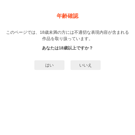
新規登録
ログイン
メニュー
年齢確認
クラッシュ オン ティーンエッジ【単行本版】
このページでは、18歳未満の方には不適切な表現内容が含まれる
BL
作品を取り扱っています。
幾がお
（いくがお）
2巻
完結
あなたは18歳以上ですか？
168人
がお気に入り登録中
無料試し読み
はい
いいえ
みんなのまんがタグ
タグ編集
あらすじ | ストーリー
幼い頃、天才子役として名を馳せていた千颯は自身の俳優としての才能に限界
を感じていた。ずるずると10年間俳優を続けていたが悩み抜いた末、ついに引
退を決める。事務所の社長でもある父親に引退を告げると、突然、幼馴染みで
モデルの紫苑の担当マネージャーに任命されてしまう。しかし3年ぶりに再会し
もっと詳細を見る▼