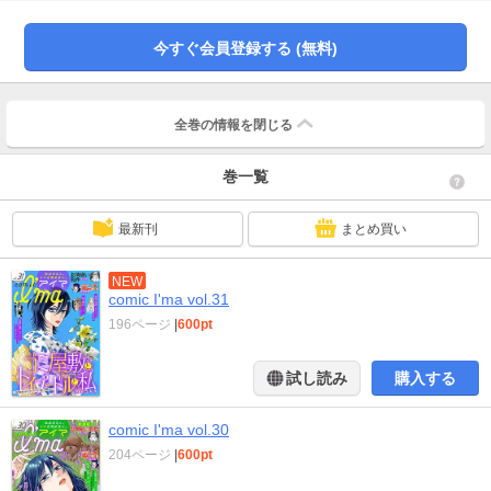
田ユキオ 去年の結婚記念日はど忘れしてしまった芽衣子。今年こそは楽しい
サプライズを企画したいが、先生の好物が何か、案外わからない…。そこで芽
衣子が考えた「面白がれる」メニューとは！？『40歳で結婚しました。』第22
今すぐ会員登録する (無料)
話 瑞樹奈穂 SNSにあふれる夫への愚痴。現にママ友も旦那さんの浮気を疑
っていたり…。しかしその点、うちの旦那・充は何の心配もなく、「夫ガチャ
大成功！」と喜ぶ沙耶だったがーー『女郎蜘蛛～クズ喰い～』第39話 シタ夫
の裏工作～ガチャ成功・優良夫の裏の顔～（１） 70歳になる母が骨折し入
全巻の情報を
閉じる
院。しかし肝心の父がまったくもって役に立たない。やむなく独身歴の長い駿
河が父に代わって母の世話をするが…『隠密お局～あなたのホンネ見えてます
巻一覧
～』第50話 作画／かたおかみさお 原作／保木本佳子 大量の髪の毛が入っ
たハンバーグに続き、また髪の毛入りのロールキャベツを持ってきた君枝。そ
れだけでなく、また新たな老女が志織の部屋に訪れる。「かえして…」その腕
最新刊
まとめ買い
には手のない人形を抱えていてーー『お瑕疵い物件』第2話 坂元勲 いそいそ
と仕度して出かけるゆき。待ち合わせ相手はなんと、先日鍵を拾ったイケメ
ン・黒沢！ 鍵のお礼ということだが、男女の一対一の食事なんてこれはデー
NEW
ト！？ ゆき、まさかのモテ期到来か!？『ボロアパートOLが100万再生超えた
comic I'ma vol.31
日』第4話 和田海里
196ページ
|
600pt
試し読み
購入する
comic I'ma vol.30
204ページ
|
600pt