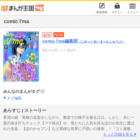
新規登録
ログイン
メニュー
comic I'ma
女性
NEW
comic I'ma編集部
（こみっくあいまへんしゅうぶ）
5人
がお気に入り登録中
みんなのまんがタグ
タグ編集
あらすじ | ストーリー
美澄の娘・美桜の送迎をしながら、教室での様子を探る江口。しかし、月に一
度の抜き打ちチェック【ママ採点】や、母たちに人気を誇るほのか先生に選ば
れた生徒、【ほのかセブン】など異様な世界に戸惑いの連発…！『ゴミ屋敷と
トイプードルと私 #余命宣告されたのでタワマン妻に復讐します』第18話 池
もっと詳細を見る▼