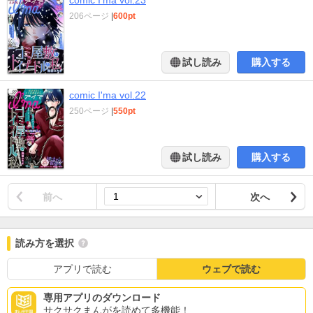
comic I'ma vol.23
206ページ
|
600pt
試し読み
購入する
comic I'ma vol.22
250ページ
|
550pt
試し読み
購入する
前へ
次へ
読み方を選択
アプリで読む
ウェブで読む
専用アプリのダウンロード
サクサクまんがを読めて多機能！