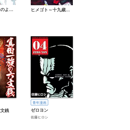
恋は雨上がりのように
ヒメゴト～十九歳の制服～
青年漫画
ゼロヨン
六文銭
佐藤ヒロシ