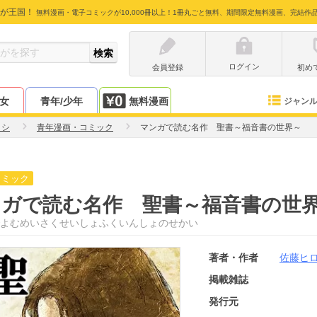
が王国！
無料漫画・電子コミックが10,000冊以上！1冊丸ごと無料、期間限定無料漫画、完結作
ログイン
会員登録
初め
少女
青年/少年
無料漫画
ジャン
ロシ
青年漫画・コミック
マンガで読む名作 聖書～福音書の世界～
コミック
ンガで読む名作 聖書～福音書の世
よむめいさくせいしょふくいんしょのせかい
著者・作者
佐藤ヒ
掲載雑誌
発行元