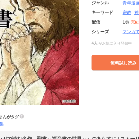
ジャンル
青年漫
キーワード
宗教
神
配信
1巻
完
シリーズ
マンガ
4人
がお気に入り登録中
無料試し読み
まんがタグ
集
ンガで読む名作 聖書～福音書の世界～」のあらすじ | ストー