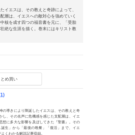
したイエスは、その教えと奇跡によって、
支配層は、イエスへの敵対心を強めていく
の中核を成す四つの福音書を元に、「受胎
の壮絶な生涯を描く。巻末にはキリスト教
まとめ買い
1)
神の導きにより降誕したイエスは、その教えと奇
かし、その名声に危機感を感じた支配層は、イエ
思想に多大な影響を及ぼしてきた『聖書』。その
ス誕生」から「最後の晩餐」「復活」まで、イエ
がよくわかる解説記事収録。