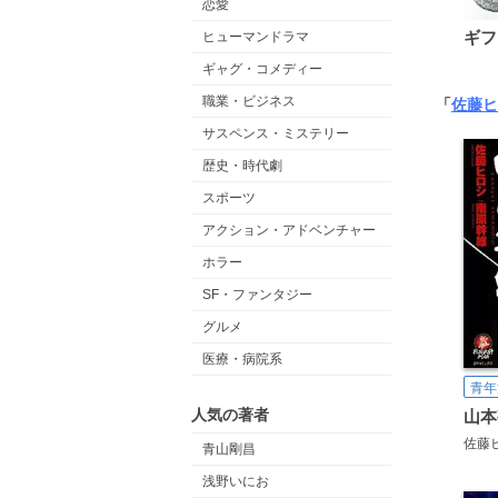
恋愛
ギフ
ヒューマンドラマ
ギャグ・コメディー
職業・ビジネス
「
佐藤ヒ
サスペンス・ミステリー
歴史・時代劇
スポーツ
アクション・アドベンチャー
ホラー
SF・ファンタジー
グルメ
医療・病院系
青年
人気の著者
山本
佐藤
青山剛昌
浅野いにお