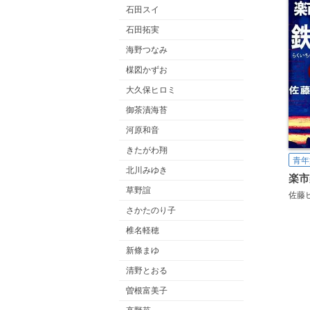
石田スイ
石田拓実
海野つなみ
楳図かずお
大久保ヒロミ
御茶漬海苔
河原和音
きたがわ翔
青年
北川みゆき
楽市
草野誼
佐藤
さかたのり子
椎名軽穂
新條まゆ
清野とおる
曽根富美子