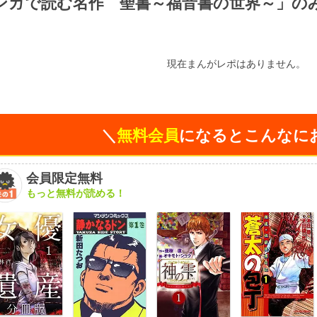
ンガで読む名作 聖書～福音書の世界～」の
）
現在まんがレポはありません。
＼
無料会員
になるとこんなに
会員限定無料
もっと無料が読める！