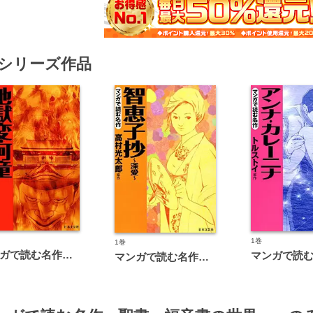
シリーズ作品
1巻
1巻
マンガで読む名作 地獄変・河童
マンガで読む名作 智恵子抄～深愛～