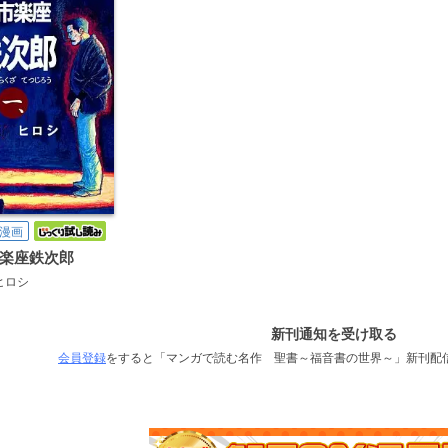
漫画
楽座鉄次郎
ヒロシ
新刊通知を受け取る
会員登録
をすると「マンガで読む名作 聖書～福音書の世界～」新刊配