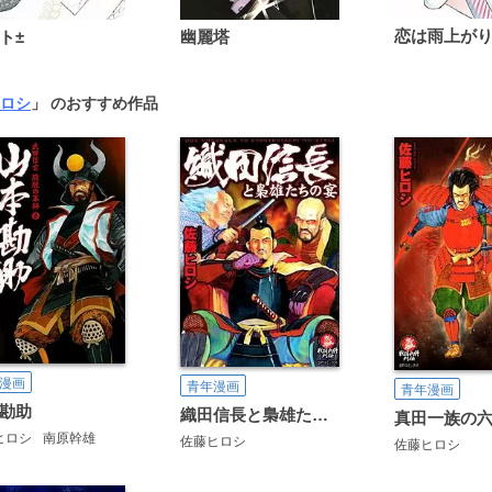
ト±
幽麗塔
ロシ
」 のおすすめ作品
漫画
青年漫画
青年漫画
勘助
織田信長と梟雄たちの宴
真田一族の
ヒロシ
南原幹雄
佐藤ヒロシ
佐藤ヒロシ