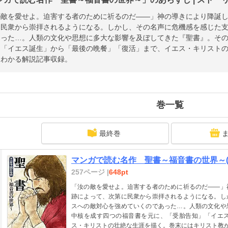
の敵を愛せよ。迫害する者のために祈るのだ――」神の導きにより降誕
に民衆から崇拝されるようになる。しかし、その名声に危機感を感じた
あった…。人類の文化や思想に多大な影響を及ぼしてきた『聖書』。そ
」「イエス誕生」から「最後の晩餐」「復活」まで、イエス・キリスト
くわかる解説記事収録。
巻一覧
最終巻
マンガで読む名作 聖書～福音書の世界～(
257ページ |
648pt
「汝の敵を愛せよ。迫害する者のために祈るのだ――」
跡によって、次第に民衆から崇拝されるようになる。し
スへの敵対心を強めていくのであった…。人類の文化や
中核を成す四つの福音書を元に、「受胎告知」「イエ
ス・キリストの壮絶な生涯を描く。巻末にはキリスト教