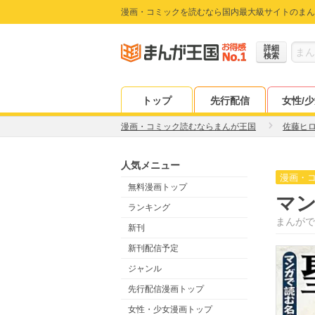
漫画・コミックを読むなら国内最大級サイトのまん
詳細
検索
トップ
先行配信
女性/
漫画・コミック読むならまんが王国
佐藤ヒ
人気メニュー
漫画・
無料漫画トップ
マ
ランキング
まんがで
新刊
新刊配信予定
ジャンル
先行配信漫画トップ
女性・少女漫画トップ