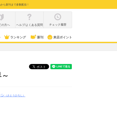
品から新刊まで多数配信！
チェック履歴
ての方へ
ヘルプ/よくある質問
ル
ランキング
新刊
来店ポイント
界～
ロシ
（さとうひろし）