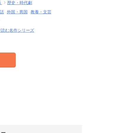
画
歴史・時代劇
話
外国・異国
教養・文芸
結
で読む名作シリーズ
リー