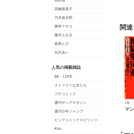
高野苺
高橋留美子
乃木坂太郎
関連
東村アキコ
藤沢とおる
真島ヒロ
矢沢あい
人気の掲載雑誌
BE・LOVE
ストーリーな女たち
プチコミック
週刊ヤングマガジン
1巻
週刊少年ジャンプ
ビッグコミックスピリッツ
Kiss