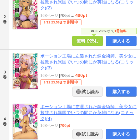
拉致され異国でいつの間にか英雄になる(コミッ
ク)(2)
490pt
168ページ
|
700pt
→
2
巻
割引中
8/11 23:59まで
8/11 23:59
まで
1冊無料
無料で読む
購入する
ポーション工場に左遷された錬金術師、美少女に
拉致され異国でいつの間にか英雄になる(コミッ
ク)(3)
3
490pt
168ページ
|
700pt
→
巻
割引中
8/11 23:59まで
試し読み
購入する
ポーション工場に左遷された錬金術師、美少女に
拉致され異国でいつの間にか英雄になる(コミッ
ク)(4)
4
巻
168ページ
|
700pt
試し読み
購入する