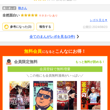
秋さん
購入者レポ
全然面白い
※ネタバレあり
レポを見る▼
参考になった(
3
)
報告する
公開日:
2024/08/23
全てのまんがレポを見る(3件)
無料会員
こんなにお得！
になると
会員限定無料
もっと無料が読める！
会員登録で無料増量
＼この他にも会員無料漫画がいっぱい／