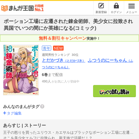
新規登録
ログイン
メニュー
ポーション工場に左遷された錬金術師、美少女に拉致され
異国でいつの間にか英雄になる(コミック)
無料＆割引キャンペーン
実施中！
青年
NEW
週間男性ランキング
30位
とだかづき
ふつうのにーちゃん
（とだかづき）
（ふ
つうのにーちゃん）
6巻
まで配信
490人
がお気に入り登録中
みんなのまんがタグ
タグ編集
あらすじ | ストーリー
王子の怒りを買ったユリウス・カエサルはブラックなポーション工場に左遷…
そこを美少女エルフに拉致られ、新天地で活躍だ！？