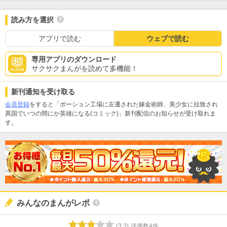
読み方を選択
アプリで読む
ウェブで読む
専用アプリのダウンロード
サクサクまんがを読めて多機能！
新刊通知を受け取る
会員登録
をすると「ポーション工場に左遷された錬金術師、美少女に拉致され
異国でいつの間にか英雄になる(コミック)」新刊配信のお知らせが受け取れま
す。
みんなのまんがレポ
(
3.3
)
評価数
4
件