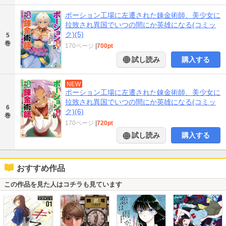
ポーション工場に左遷された錬金術師、美少女に
拉致され異国でいつの間にか英雄になる(コミッ
ク)(5)
5
巻
170ページ
|
700pt
試し読み
購入する
NEW
ポーション工場に左遷された錬金術師、美少女に
拉致され異国でいつの間にか英雄になる(コミッ
6
ク)(6)
巻
170ページ
|
720pt
試し読み
購入する
おすすめ作品
この作品を見た人はコチラも見ています