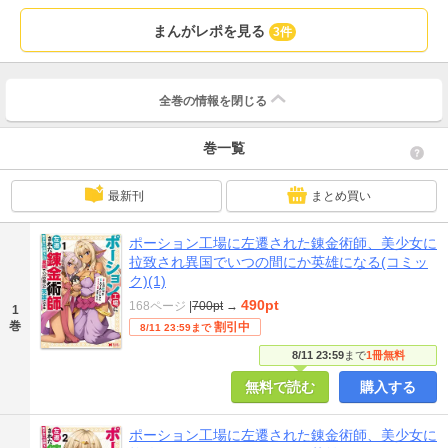
まんがレポを見る
3件
全巻の情報を
閉じる
巻一覧
最新刊
まとめ買い
ポーション工場に左遷された錬金術師、美少女に
拉致され異国でいつの間にか英雄になる(コミッ
ク)(1)
490pt
168ページ
|
700pt
→
1
巻
割引中
8/11 23:59まで
8/11 23:59
まで
1冊無料
無料で読む
購入する
ポーション工場に左遷された錬金術師、美少女に