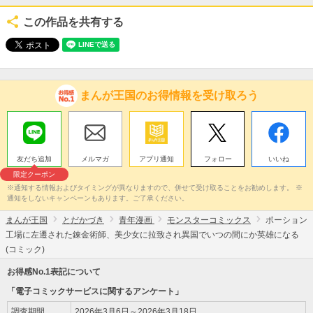
この作品を共有する
まんが王国のお得情報を受け取ろう
友だち追加
メルマガ
アプリ通知
フォロー
いいね
限定クーポン
※通知する情報およびタイミングが異なりますので、併せて受け取ることをお勧めします。 ※
通知をしないキャンペーンもあります。ご了承ください。
まんが王国
とだかづき
青年漫画
モンスターコミックス
ポーション
工場に左遷された錬金術師、美少女に拉致され異国でいつの間にか英雄になる
(コミック)
お得感No.1表記について
「電子コミックサービスに関するアンケート」
調査期間
2026年3月6日～2026年3月18日