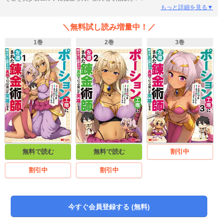
もっと詳細を見る▼
＼無料試し読み増量中！／
1巻
2巻
3巻
無料で読む
無料で読む
割引中
割引中
割引中
今すぐ会員登録する (無料)