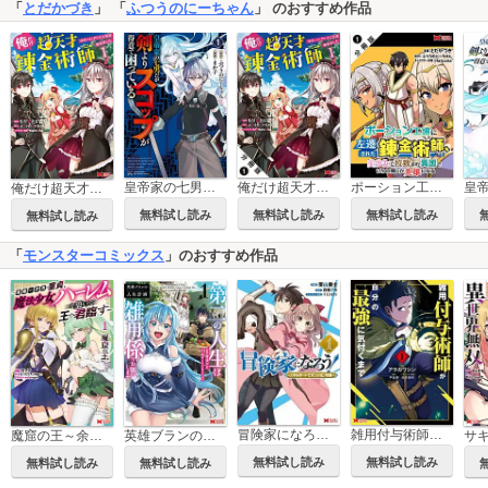
「
とだかづき
」 「
ふつうのにーちゃん
」 のおすすめ作品
皇帝家の七男だが剣よりスコップが得意で困っている
俺だけ超天才錬金術師 ゆる～いアトリエ生活始めました(コミック) 分冊版
ポーション工場に左遷された錬金術師、美少女に拉致され異国でいつの間にか英雄になる(コミック) 分冊版
俺だけ超天才錬金術師 ゆる～いアトリエ生活始めました(コミック)
無料試し読み
無料試し読み
無料試し読み
無料試し読み
「
モンスターコミックス
」のおすすめ作品
冒険家になろう！～スキルボードでダンジョン攻略～（コミック）
雑用付与術師が自分の最強に気付くまで(コミック)
魔窟の王～余命一か月の童貞、魔法少女ハーレムを築いて王へ君臨す～(コミック)
英雄ブランの人生計画 第二の人生は雑用係でお願いします(コミック)
無料試し読み
無料試し読み
無料試し読み
無料試し読み