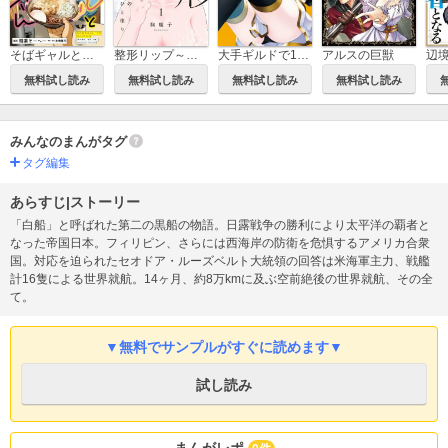
そばギャルとおじさん
大手ギルドで10人分働いている超優秀な俺をクビってマジですか？
整形リップ～復讐のひと塗り～
アルスの巨獣
無料試し読み
無料試し読み
無料試し読み
無料試し読み
みんなのまんがタグ
タグ編集
あらすじ|ストーリー
「白船」と呼ばれた第二の黒船の物語。日露戦争の勝利により太平洋の覇者と
なった帝国日本。フィリピン、さらには西海岸の防衛を危惧するアメリカ合衆
国。対応を迫られたセオドア・ルーズベルト大統領の回答は米海軍主力、戦艦
計16隻による世界就航。14ヶ月、約8万kmに及ぶ空前絶後の世界就航、その全
て。
▼無料でサンプルがすぐに読めます▼
試し読み