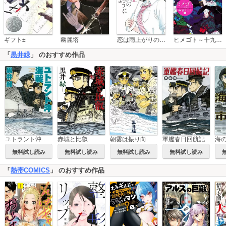
恋は雨上がりのように
ギフト±
幽麗塔
ヒメゴト～十九歳の制服～
「
黒井緑
」 のおすすめ作品
ユトラント沖海戦
赤城と比叡
朝雲は振り向かない
軍艦春日回航記
海
無料試し読み
無料試し読み
無料試し読み
無料試し読み
「
熱帯COMICS
」 のおすすめ作品