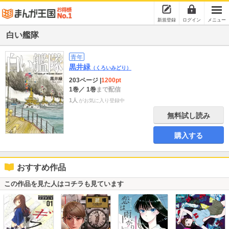
新規登録
ログイン
メニュー
白い艦隊
青年
黒井緑
（くろいみどり）
203ページ
|
1200pt
1巻
／ 1巻
まで配信
1人
がお気に入り登録中
無料試し読み
購入する
おすすめ作品
この作品を見た人はコチラも見ています