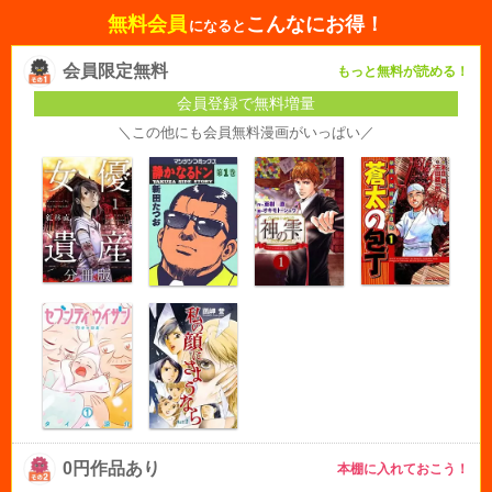
無料会員
こんなにお得！
になると
会員限定無料
もっと無料が読める！
会員登録で無料増量
＼この他にも会員無料漫画がいっぱい／
0円作品あり
本棚に入れておこう！