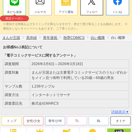
友だち追加
メルマガ
アプリ通知
フォロー
いいね
限定クーポン
※通知する情報およびタイミングが異なりますので、併せて受け取ることをお勧めします。 ※
通知をしないキャンペーンもあります。ご了承ください。
まんが王国
黒井緑
青年漫画
熱帯COMICS
白い艦隊
白い艦隊
お得感No.1表記について
「電子コミックサービスに関するアンケート」
調査期間
2026年3月6日～2026年3月18日
調査対象
まんが王国または主要電子コミックサービスのうちいずれか
をメイン且つ有料で利用している20歳～69歳の男女
サンプル数
1,236サンプル
調査方法
インターネットリサーチ
調査委託先
株式会社MARCS
詳細表示▼
トップ
女性/少女
青年/少年
TL
BL
オトナ