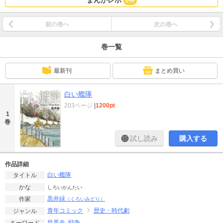
まんがレポ
0件
前の巻へ
次の巻へ
巻一覧
最新刊
まとめ買い
白い艦隊
203ページ
|
1200pt
1
巻
試し読み
購入する
作品詳細
白い艦隊
タイトル
かな
しろいかんたい
黒井緑
作家
（くろいみどり）
青年コミック
歴史・時代劇
ジャンル
世界史
戦争