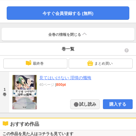
は…。シスターと迷える子羊達の淫らな百合物語。本文36P※本作はタチの個人
誌作品の電子書籍版となります。【40ページ】
今すぐ会員登録する (無料)
全巻の情報を
閉じる
巻一覧
最終巻
まとめ買い
見てはいけない 淫情の懺悔
40ページ
|
800pt
1
巻
試し読み
購入する
おすすめ作品
この作品を見た人はコチラも見ています