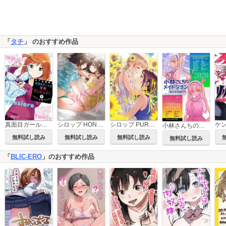
「
タチ
」 のおすすめ作品
真面目ガールと青春ランジェリー
シロップ HONEY 初夜百合アンソロジー
シロップ PURE おねロリ百合アンソロジー
小林さんちのメイドラゴン 公式同人誌セット～制服で恋！スポーツで汗！全力で青春やっちゃうよ!!～【おまけ漫画付き】
無料試し読み
無料試し読み
無料試し読み
無料試し読み
「
BLIC-ERO
」のおすすめ作品