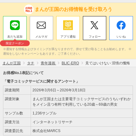
まんが王国のお得情報を受け取ろう
友だち追加
メルマガ
アプリ通知
フォロー
いいね
限定クーポン
※通知する情報およびタイミングが異なりますので、併せて受け取ることをお勧めします。 ※
通知をしないキャンペーンもあります。ご了承ください。
まんが王国
タチ
青年漫画
BLIC-ERO
見てはいけない 淫情の懺悔
お得感No.1表記について
「電子コミックサービスに関するアンケート」
調査期間
2026年3月6日～2026年3月18日
調査対象
まんが王国または主要電子コミックサービスのうちいずれか
をメイン且つ有料で利用している20歳～69歳の男女
サンプル数
1,236サンプル
調査方法
インターネットリサーチ
調査委託先
株式会社MARCS