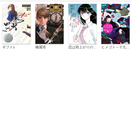
恋は雨上がりのように
ギフト±
幽麗塔
ヒメゴト～十九歳の制服～