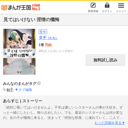
新規登録
ログイン
メニュー
見てはいけない 淫情の懺悔
青年
タチ
（たち）
1巻
完結
161人
がお気に入り登録中
無料試し読み
みんなのまんがタグ
触手
タグ編集
あらすじ | ストーリー
「絶対に覗いてはいけませんよ」子羊は優しいシスターさんの事が大好き。ず
っと一緒にしたいし、独り占めしたい。でも、最近のシスターさんは何か変な
の。女の子が懺悔に来ると、決まって「特別な部屋」に連れていく。二人で何
をしてるの…?子羊は、シスターさんの事が知りたい…。見てはいけない秘密の
もっと詳細を見る▼
懺悔、見られてはいけない少女の淫欲。その扉が開かれる時、子羊とシスター