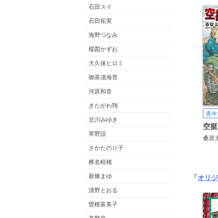
石田スイ
石田拓実
海野つなみ
楳図かずお
大久保ヒロミ
御茶漬海苔
河原和音
きたがわ翔
青年
北川みゆき
草野誼
桑原
さかたのり子
椎名軽穂
新條まゆ
「
オリジ
清野とおる
曽根富美子