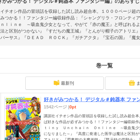
きがみつかる！ デジタル＃鈍器本 ファンタジー編」のあらすじ 
社イチオシ作品の冒頭話を収録した試し読み超合本。１０００ページ超
ずみつかる！！ファンタジー編収録作品：『シャングリラ・フロンティ
Ｏｎｌｉｎｅ ～吸血鬼少女となって、やがて『赤の魔王』と呼ばれる
魔法と区別がつかない』『すだちの魔王城』『とんがり帽子のアトリエ
『バーサス』『ＤＥＡＤ ＲＯＣＫ』『ガチアクタ』『宝石の国』『魔
巻一覧
最新刊
好きがみつかる！ デジタル＃鈍器本 ファン
1542ページ |
0pt
講談社イチオシ作品の冒頭話を収録した試し読み超合本
ば好きな作品が必ずみつかる！！ファンタジー編収録作
ｔｉｎｙ Ｕｎｃｈａｉｎ Ｏｎｌｉｎｅ ～吸血鬼少
になりました～』『高度に発達した医学は魔法と区別が
アトリエ』『図書館の大魔術師』『黙示録の四騎士』