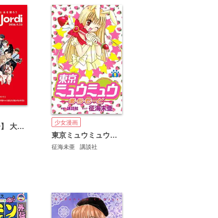
少女漫画
【無料小冊子】 大切なひとに本を贈ろう～サンジョルディフェア～ ＜女性版2＞
東京ミュウミュウあ・ら・もーど
征海未亜
講談社