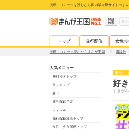
漫画・コミックを読むなら国内最大級サイトのまん
詳細
検索
トップ
先行配信
女性/
漫画・コミック読むならまんが王国
講談社
人気メニュー
漫画・
無料漫画トップ
好き
ランキング
すきがみ
新刊
新刊配信予定
ジャンル
先行配信漫画トップ
女性・少女漫画トップ