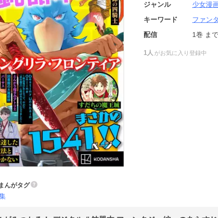
ジャンル
少女漫
キーワード
ファン
配信
1巻
ま
1人
がお気に入り登録中
まんがタグ
集