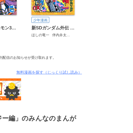
少年漫画
がんばれゴエモン3獅子重禄兵衛のからくり卍固め
新SDガンダム外伝 騎士ガンダム 魔龍ゼロの騎士伝
ほしの竜一
伴内弁太
横井孝二
桧山智幸
新刊配信のお知らせが受け取れます。
無料漫画を探す（じっくり試し読み）
ジー編」のみんなのまんが