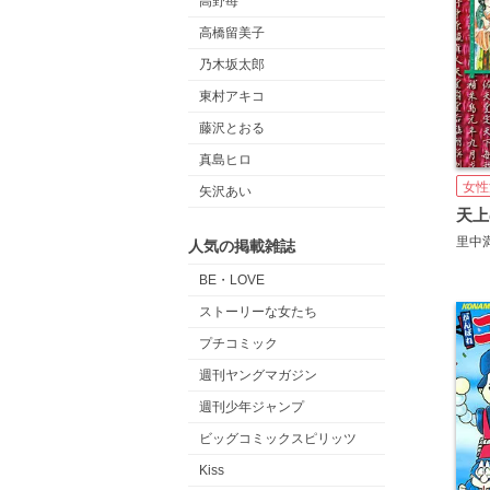
高野苺
高橋留美子
乃木坂太郎
東村アキコ
藤沢とおる
真島ヒロ
女性
矢沢あい
天上
里中
人気の掲載雑誌
BE・LOVE
ストーリーな女たち
プチコミック
週刊ヤングマガジン
週刊少年ジャンプ
ビッグコミックスピリッツ
Kiss