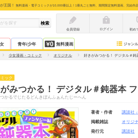
が王国！
無料漫画・電子コミックが10,000冊以上！1冊丸ごと無料、期間限定無料漫画、完結作
ログイン
会員登録
初め
少女
青年/少年
無料漫画
ジャン
少女漫画・コミック
オリジナル
好きがみつかる！ デジタル＃鈍
コミック
がみつかる！ デジタル＃鈍器本 
つかるでじたるどんきぼんふぁんたじーへん
著者・作者
講談社
（
掲載雑誌
オリジ
発行元
講談社