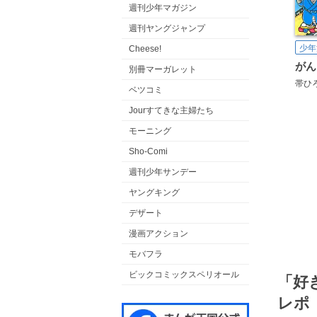
週刊少年マガジン
週刊ヤングジャンプ
少年
Cheese!
別冊マーガレット
帯ひ
ベツコミ
Jourすてきな主婦たち
モーニング
Sho-Comi
週刊少年サンデー
ヤングキング
デザート
漫画アクション
モバフラ
ビックコミックスペリオール
「好
レポ