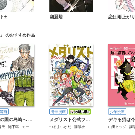
ト±
幽麗塔
」 のおすすめ作品
漫画
青年漫画
少年漫画
平和の国の島崎へ CONFIDENTIAL INFORMATION
メダリスト公式ファンブック
轟天
瀬下猛
モーニング編集部
つるまいかだ
講談社
講談社
山田ヒツジ
講