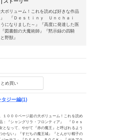
| ストーリー
の大ボリューム！これを読めば好きな作品
ア』 『Ｄｅｓｔｉｎｙ Ｕｎｃｈａｉ
ようになりました～』『高度に発達した医
』『図書館の大魔術師』『黙示録の四騎
女と野獣』
まとめ買い
タジー編(1)
。１０００ページ超の大ボリューム！これを読め
品：『シャングリラ・フロンティア』 『Ｄｅｓ
女となって、やがて『赤の魔王』と呼ばれるよう
つかない』『すだちの魔王城』『とんがり帽子の
『バーサス』『ＤＥＡＤ ＲＯＣＫ』『ガチアク