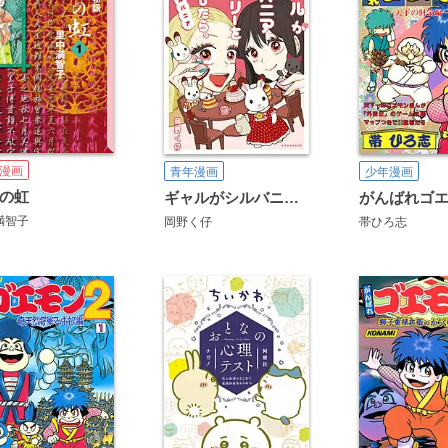
漫画
青年漫画
少年漫画
の虹
ギャルがシルバニアファミリーを溺愛したら。#ギャルバニア
満智子
岡野く仔
帯ひろ志