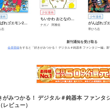
少女漫画
漫画
少年漫画
ちいかわ おとなの心理テスト なんか深いとこまで見抜かれちゃうやつ
がんばれゴエモン2奇天烈将軍マッギネス編
ナガノ
阿雅佐
ろ志
帯ひろ志
新刊通知を受け取る
会員登録
をすると「好きがみつかる！ デジタル＃鈍器本 ファンタジー編」
きがみつかる！ デジタル＃鈍器本 ファンタ
（レビュー）