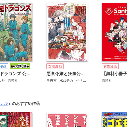
漫画
女性漫画
女性漫画
空挺ドラゴンズ 公式コミックガイド
悪食令嬢と狂血公爵～その魔物、私が美味しくいただきます！～公式ファンブック
太矩
講談社
星彼方
水辺チカ
ペペロン
講談社
講談社
ナル
」のおすすめ作品