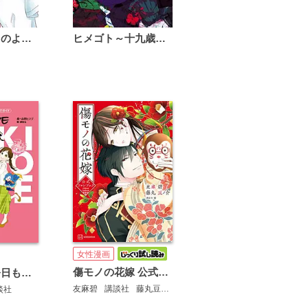
恋は雨上がりのように
ヒメゴト～十九歳の制服～
女性漫画
傷モノの花嫁 公式ファンブック
デキる猫は今日も憂鬱 公式コミックガイド 超・諭吉LOVE
友麻碧
講談社
藤丸豆ノ介
談社