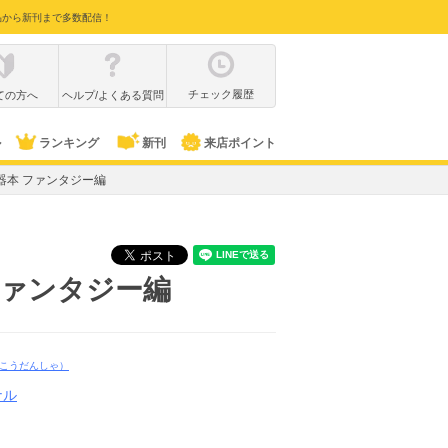
品から新刊まで多数配信！
チェック履歴
ての方へ
ヘルプ/よくある質問
ル
ランキング
新刊
来店ポイント
器本 ファンタジー編
ファンタジー編
こうだんしゃ）
ナル