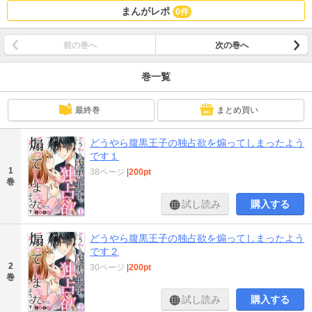
まんがレポ
0件
前の巻へ
次の巻へ
巻一覧
最終巻
まとめ買い
どうやら腹黒王子の独占欲を煽ってしまったよう
です１
1
38ページ
|
200pt
巻
試し読み
購入する
どうやら腹黒王子の独占欲を煽ってしまったよう
です２
2
30ページ
|
200pt
巻
試し読み
購入する