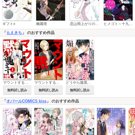
恋は雨上がりのように
ギフト±
幽麗塔
ヒメゴト～十九歳の制服～
「
もえきち
」 のおすすめ作品
マウントするやつ黙らせます（分冊版）
マウントするやつ黙らせます
どうやら腹黒王子の独占欲を煽ってしまったようです【合本版】
無料試し読み
無料試し読み
無料試し読み
「
オパールCOMICS kiss
」 のおすすめ作品