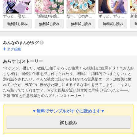
ずっと、君だけを 寡黙な黒騎士は生まれ変わりの元王女を今度こそ手放さない【単行本版】【電子限定ペーパー付】
『縁結び令嬢』がモテ王子の婚活を手伝ったら、なぜか口説かれているのですが！？【単行本版】【電子限定ペーパー付】
陛下、心の声がうるさすぎます。私へのえっちな妄想はお控えください！？【単行本版】【電子限定ペーパー付】
ずっと、ずっと好きだった―再会愛―
無料試し読み
無料試し読み
無料試し読み
無料試し読み
みんなのまんがタグ
タグ編集
あらすじ|ストーリー
“イケメン、優しい、敏腕”三拍子そろった後輩くんの素顔は腹黒ドＳ！？お人好
しな桜は、同僚に仕事を押し付けられたり、彼氏に「消極的でつまらない」と
別れ話をされたり。そんな彼女は誰からも好かれる営業部エース・加賀美に憧
れていたが、残業中に彼がひた隠しにするドＳな本性を見てしまう。「キスし
たら黙っててくれます？」何かと距離が近い加賀美に戸惑う桜だったが――。
不器用OLと性悪後輩とのムズキュンストーリー！
▼無料でサンプルがすぐに読めます▼
試し読み