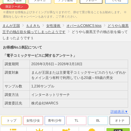
友だち追加
メルマガ
アプリ通知
フォロー
いいね
限定クーポン
※通知する情報およびタイミングが異なりますので、併せて受け取ることをお勧めします。 ※
通知をしないキャンペーンもあります。ご了承ください。
まんが王国
もえきち
女性漫画
オパールCOMICS kiss
どうやら腹黒
王子の独占欲を煽ってしまったようです
どうやら腹黒王子の独占欲を煽って
しまったようです１
お得感No.1表記について
「電子コミックサービスに関するアンケート」
調査期間
2026年3月6日～2026年3月18日
調査対象
まんが王国または主要電子コミックサービスのうちいずれか
をメイン且つ有料で利用している20歳～69歳の男女
サンプル数
1,236サンプル
調査方法
インターネットリサーチ
調査委託先
株式会社MARCS
詳細表示▼
トップ
女性/少女
青年/少年
TL
BL
オトナ