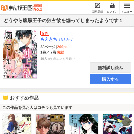
新規登録
ログイン
メニュー
どうやら腹黒王子の独占欲を煽ってしまったようです１
女性
もえきち
（もえきち）
38ページ
|
200pt
1巻
／ 7巻
完結
10人
がお気に入り登録中
無料試し読み
購入する
おすすめ作品
この作品を見た人はコチラも見ています