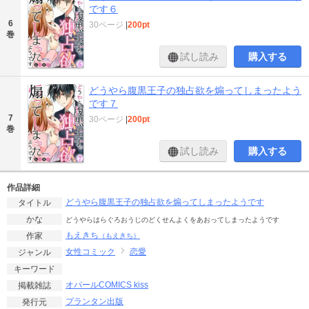
です６
6
30ページ
|
200pt
巻
試し読み
購入する
どうやら腹黒王子の独占欲を煽ってしまったよう
です７
7
30ページ
|
200pt
巻
試し読み
購入する
作品詳細
どうやら腹黒王子の独占欲を煽ってしまったようです
タイトル
かな
どうやらはらぐろおうじのどくせんよくをあおってしまったようです
もえきち
作家
（もえきち）
女性コミック
恋愛
ジャンル
キーワード
オパールCOMICS kiss
掲載雑誌
プランタン出版
発行元