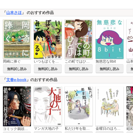
「
山本さほ
」 のおすすめ作品
この町ではひとり
無慈悲な8bit
岡崎に捧ぐ
いつもぼくをみてる
無料試し読み
無料試し読み
無料試し読み
無料試し読み
「
文春e-book
」のおすすめ作品
マンガ大地の子
私だけ年を取っているみたいだ。 ヤングケアラーの再生日記
金曜日のほろよい 1000円ふたりメシ
コミック鵜頭川村事件
昭