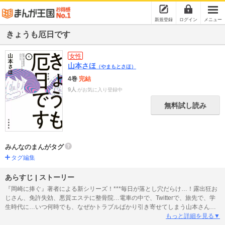
新規登録
ログイン
メニュー
きょうも厄日です
女性
山本さほ
（やまもとさほ）
4巻
完結
9人
がお気に入り登録中
無料試し読み
みんなのまんがタグ
タグ編集
あらすじ | ストーリー
『岡崎に捧ぐ』著者による新シリーズ！***毎日が落とし穴だらけ…！露出狂お
じさん、免許失効、悪質エステに整骨院…電車の中で、Twitterで、旅先で、学
生時代に…いつ何時でも、なぜかトラブルばかり引き寄せてしまう山本さんの
実録ハプニング・コミックエッセイ!!文春オンライン大人気連載に、 大炎上し
もっと詳細を見る▼
たあの区役所との闘いを大幅描きおろし!!