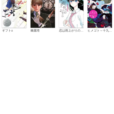
恋は雨上がりのように
ギフト±
幽麗塔
ヒメゴト～十九歳の制服～