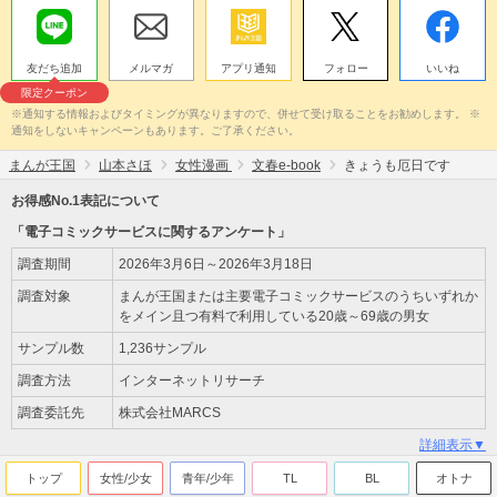
友だち追加
メルマガ
アプリ通知
フォロー
いいね
限定クーポン
※通知する情報およびタイミングが異なりますので、併せて受け取ることをお勧めします。 ※
通知をしないキャンペーンもあります。ご了承ください。
まんが王国
山本さほ
女性漫画
文春e-book
きょうも厄日です
お得感No.1表記について
「電子コミックサービスに関するアンケート」
調査期間
2026年3月6日～2026年3月18日
調査対象
まんが王国または主要電子コミックサービスのうちいずれか
をメイン且つ有料で利用している20歳～69歳の男女
サンプル数
1,236サンプル
調査方法
インターネットリサーチ
調査委託先
株式会社MARCS
詳細表示▼
トップ
女性/少女
青年/少年
TL
BL
オトナ