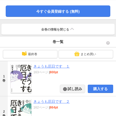
今すぐ会員登録する (無料)
全巻の情報を
閉じる
巻一覧
最終巻
まとめ買い
きょうも厄日です １
163ページ
|
800pt
1
巻
試し読み
購入する
きょうも厄日です ２
162ページ
|
864pt
2
巻