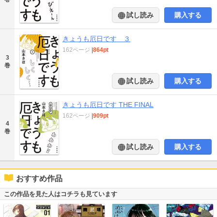
試し読み
購入する
きょうも厄日です ３
162ページ
|
864pt
3
巻
試し読み
購入する
きょうも厄日です THE FINAL
162ページ
|
909pt
4
巻
試し読み
購入する
おすすめ作品
この作品を見た人はコチラも見ています