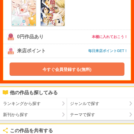
0円作品あり
本棚に入れておこう！
来店ポイント
毎日来店ポイントGET！
今すぐ会員登録する(無料)
他の作品も探してみる
ランキングから探す
ジャンルで探す
新刊から探す
テーマで探す
この作品を共有する