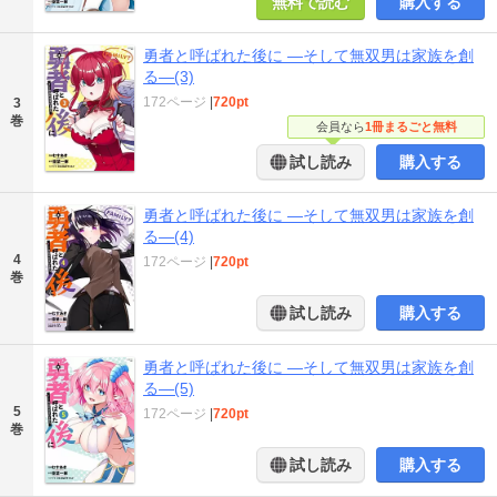
無料で読む
購入する
勇者と呼ばれた後に ―そして無双男は家族を創
る―(3)
172ページ
|
720pt
3
巻
会員なら
1冊まるごと無料
試し読み
購入する
勇者と呼ばれた後に ―そして無双男は家族を創
る―(4)
4
172ページ
|
720pt
巻
試し読み
購入する
勇者と呼ばれた後に ―そして無双男は家族を創
る―(5)
5
172ページ
|
720pt
巻
試し読み
購入する