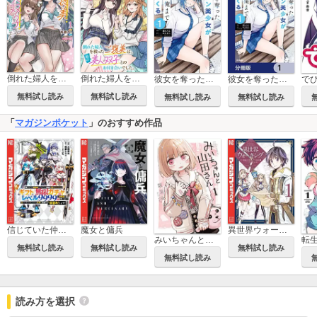
倒れた婦人を救ったご褒美は、娘の美人双子とのお付き合いでした。
倒れた婦人を救ったご褒美は、娘の美人双子とのお付き合いでした。 連載版
彼女を奪ったイケメン美少女がなぜか俺まで狙ってくる
彼女を奪ったイケメン美少女がなぜか俺まで狙ってくる【分冊版】
で
無料試し読み
無料試し読み
無料試し読み
無料試し読み
「
マガジンポケット
」のおすすめ作品
信じていた仲間達にダンジョン奥地で殺されかけたがギフト『無限ガチャ』でレベル9999の仲間達を手に入れて元パーティーメンバーと世界に復讐＆『ざまぁ！』します！
魔女と傭兵
異世界ウォーキング
みいちゃんと山田さん
無料試し読み
無料試し読み
無料試し読み
無料試し読み
読み方を選択