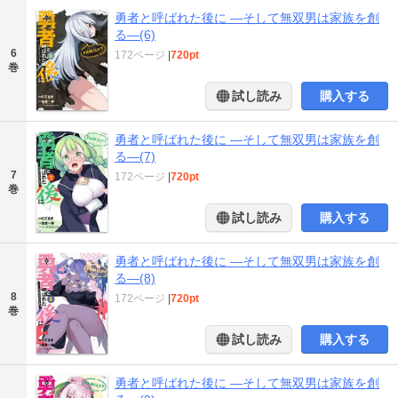
勇者と呼ばれた後に ―そして無双男は家族を創
る―(6)
6
172ページ
|
720pt
巻
試し読み
購入する
勇者と呼ばれた後に ―そして無双男は家族を創
る―(7)
7
172ページ
|
720pt
巻
試し読み
購入する
勇者と呼ばれた後に ―そして無双男は家族を創
る―(8)
8
172ページ
|
720pt
巻
試し読み
購入する
勇者と呼ばれた後に ―そして無双男は家族を創