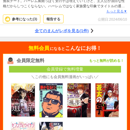
無双チート。ハーレム展開っぽく女の子は増えていくけど、主人公が淡白な性
格だからしつこくならない。ハーレムではなく家族愛な印象でタイトルの通
り。パズルのピースみたいにお互いが必要とする理由にぴたりとハマって家族
もっと見る▼
になっていく。主人公は暑苦しい情を示さないけど、根底には優しさを感じ
参考になった(
3
)
報告する
公開日:
2024/06/10
る。嫁がツッコミ・コミカル担当だから重くならずに読める。みんな幸せにな
ってほしい。
全てのまんがレポを見る(1件)
無料会員
こんなにお得！
になると
会員限定無料
もっと無料が読める！
会員登録で無料増量
＼この他にも会員無料漫画がいっぱい／