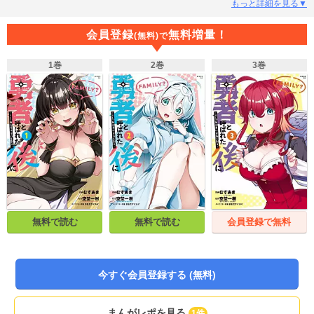
れ、遠ざけられた。さらにその地に棲む皇帝竜の討伐も頼まれたが、早々に倒
もっと詳細を見る▼
してしまう。しかし敗れた竜は、美しい女性に変化し、ロイドの伴侶になるこ
とに!? これは最強と呼ばれながらも自分自身の価値を見つけられなかった男が
会員登録
無料増量！
(無料)で
「家族」を見つける物語。王道冒険譚とは一風変わった、異端ファンタジーコ
ミカライズ開幕！！
1巻
2巻
3巻
無料で読む
無料で読む
会員登録で無料
今すぐ会員登録する (無料)
まんがレポを見る
1件