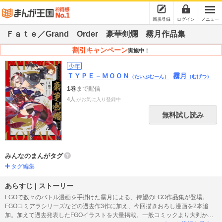
新規登録
ログイン
メニュー
Ｆａｔｅ／Grand Order 豪華剣爛 霧月作品集
割引キャンペーン
実施中！
少年
ＴＹＰＥ－ＭＯＯＮ
霧月
（たいぷむーん）
（むげつ）
1巻
まで配信
4人
がお気に入り登録中
無料試し読み
みんなのまんがタグ
タグ編集
あらすじ | ストーリー
FGOで数々のバトル漫画を手掛けた霧月による、待望のFGO作品集が登場。
FGOコミアラシリーズなどの過去作3作に加え、今回描きおろし漫画を2本追
加。加えて過去発表したFGOイラストを大量掲載。一般コミックより大判かつ