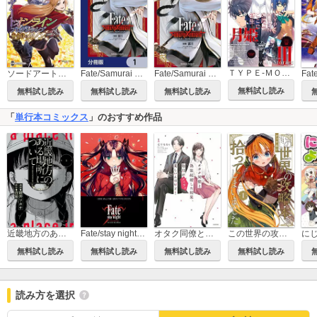
ＴＹＰＥ-ＭＯＯＮエース
ソードアート・オンライン プログレッシブ 黄金律のカノン
Fate/Samurai Remnant【分冊版】
Fate/Samurai Remnant
無料試し読み
無料試し読み
無料試し読み
無料試し読み
「
単行本コミックス
」のおすすめ作品
近畿地方のある場所について
Fate/stay night［Unlimited Blade Works］
オタク同僚と偽装結婚した結果、毎日がメッチャ楽しいんだけど！
この世界の攻略本を拾ってしまいました
無料試し読み
無料試し読み
無料試し読み
無料試し読み
読み方を選択