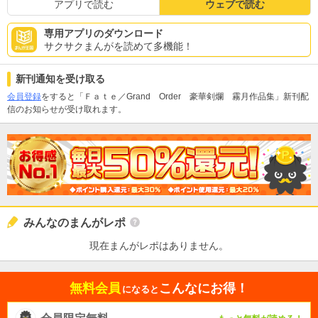
アプリで読む
ウェブで読む
専用アプリのダウンロード
サクサクまんがを読めて多機能！
新刊通知を受け取る
会員登録
をすると「Ｆａｔｅ／Grand Order 豪華剣爛 霧月作品集」新刊配
信のお知らせが受け取れます。
みんなのまんがレポ
現在まんがレポはありません。
無料会員
こんなにお得！
になると