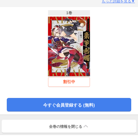
大ボリュームコミックな1冊です。収録内容カラーイラスト再録＞10点漫画＞
もっと詳細を見る▼
宮本武蔵VS.沖田総司千子村正VS.柳生但馬宗矩聖杯線戦描きおろし１ モード
レッドVS.カイニス描きおろし２ 坂田金時＆渡辺綱＆源頼光
1巻
割引中
今すぐ会員登録する (無料)
全巻の情報を
閉じる