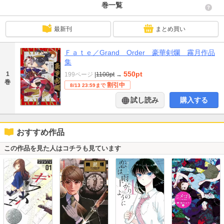
巻一覧
最新刊
まとめ買い
Ｆａｔｅ／Grand Order 豪華剣爛 霧月作品
集
550pt
1
199ページ
|
1100pt
→
巻
割引中
8/13 23:59まで
試し読み
購入する
おすすめ作品
この作品を見た人はコチラも見ています