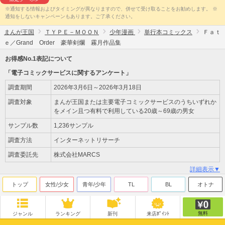
※通知する情報およびタイミングが異なりますので、併せて受け取ることをお勧めします。 ※
通知をしないキャンペーンもあります。ご了承ください。
まんが王国
ＴＹＰＥ－ＭＯＯＮ
少年漫画
単行本コミックス
Ｆａｔ
ｅ／Grand Order 豪華剣爛 霧月作品集
お得感No.1表記について
「電子コミックサービスに関するアンケート」
調査期間
2026年3月6日～2026年3月18日
調査対象
まんが王国または主要電子コミックサービスのうちいずれか
をメイン且つ有料で利用している20歳～69歳の男女
サンプル数
1,236サンプル
調査方法
インターネットリサーチ
調査委託先
株式会社MARCS
詳細表示▼
トップ
女性/少女
青年/少年
TL
BL
オトナ
無料
ジャンル
ランキング
新刊
来店ﾎﾟｲﾝﾄ