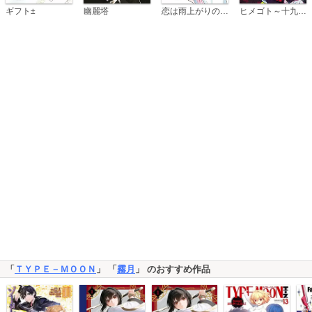
恋は雨上がりのように
ギフト±
幽麗塔
ヒメゴト～十九歳の制服～
「
ＴＹＰＥ－ＭＯＯＮ
」 「
霧月
」 のおすすめ作品