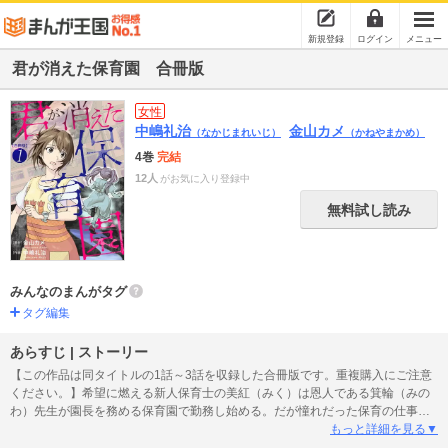
新規登録
ログイン
メニュー
君が消えた保育園 合冊版
女性
中嶋礼治
金山カメ
（なかじまれいじ）
（かねやまかめ）
4巻
完結
12人
がお気に入り登録中
無料試し読み
みんなのまんがタグ
タグ編集
あらすじ | ストーリー
【この作品は同タイトルの1話～3話を収録した合冊版です。重複購入にご注意
ください。】希望に燃える新人保育士の美紅（みく）は恩人である箕輪（みの
わ）先生が園長を務める保育園で勤務し始める。だが憧れだった保育の仕事は
『過酷労働、低賃金、なのに責任は重い』という過酷なもので…。さらにこの
もっと詳細を見る▼
保育園では1カ月前に“園児が失踪した”という。『先輩保育士より先に妊娠して