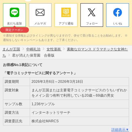
友だち追加
メルマガ
アプリ通知
フォロー
いいね
限定クーポン
※通知する情報およびタイミングが異なりますので、併せて受け取ることをお勧めします。 ※
通知をしないキャンペーンもあります。ご了承ください。
まんが王国
中嶋礼治
女性漫画
素敵なロマンス ドラマチックな女神た
ち
君が消えた保育園 合冊版
お得感No.1表記について
「電子コミックサービスに関するアンケート」
調査期間
2026年3月6日～2026年3月18日
調査対象
まんが王国または主要電子コミックサービスのうちいずれか
をメイン且つ有料で利用している20歳～69歳の男女
サンプル数
1,236サンプル
調査方法
インターネットリサーチ
調査委託先
株式会社MARCS
詳細表示▼