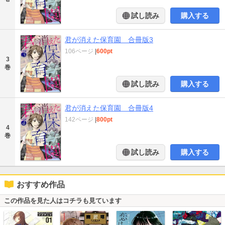
試し読み
購入する
君が消えた保育園 合冊版3
106ページ
|
600pt
3
巻
試し読み
購入する
君が消えた保育園 合冊版4
142ページ
|
800pt
4
巻
試し読み
購入する
おすすめ作品
この作品を見た人はコチラも見ています