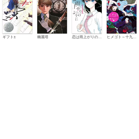
恋は雨上がりのように
ギフト±
幽麗塔
ヒメゴト～十九歳の制服～