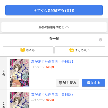
はいけない』という謎の職場ルール、「この『聖なる水』しかうちの子には飲
ませないで！」と迫る保護者や天使のようにかわいい園児たちに振り回されっ
今すぐ会員登録する (無料)
ぱなしの悪戦苦闘の日々。そして、徐々に明らかになる園児失踪の真相…“犯
人”は園の関係者の中にいる！？ 現代の保育園のリアルを生々しく描きつつ感
動と驚愕を贈るヒューマンミステリー！
全巻の情報を
閉じる
巻一覧
最終巻
まとめ買い
君が消えた保育園 合冊版1
112ページ
|
600pt
1
巻
試し読み
購入する
君が消えた保育園 合冊版2
106ページ
|
600pt
2
巻