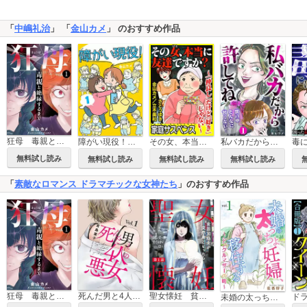
「
中嶋礼治
」 「
金山カメ
」 のおすすめ作品
狂母 毒親と絶縁するまで
障がい現役！【合冊版】
その女、本当に友達ですか？～「仲良し」だけど「好き」じゃない～
私バカだから許してね～世の中そんなに甘くない！～
無料試し読み
無料試し読み
無料試し読み
無料試し読み
「
素敵なロマンス ドラマチックな女神たち
」のおすすめ作品
狂母 毒親と絶縁するまで
死んだ男と4人の悪女
聖女懐妊 貧困30処女が突然身ごもったら
未婚の太っちょ妊婦、移住する ～シングルマザーの町～