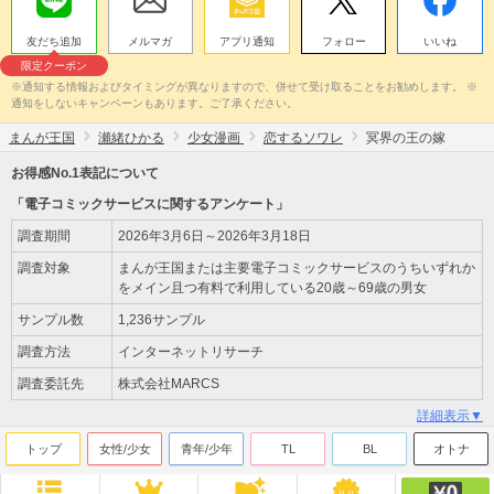
友だち追加
メルマガ
アプリ通知
フォロー
いいね
限定クーポン
※通知する情報およびタイミングが異なりますので、併せて受け取ることをお勧めします。 ※
通知をしないキャンペーンもあります。ご了承ください。
まんが王国
瀬緒ひかる
少女漫画
恋するソワレ
冥界の王の嫁
お得感No.1表記について
「電子コミックサービスに関するアンケート」
調査期間
2026年3月6日～2026年3月18日
調査対象
まんが王国または主要電子コミックサービスのうちいずれか
をメイン且つ有料で利用している20歳～69歳の男女
サンプル数
1,236サンプル
調査方法
インターネットリサーチ
調査委託先
株式会社MARCS
詳細表示▼
トップ
女性/少女
青年/少年
TL
BL
オトナ