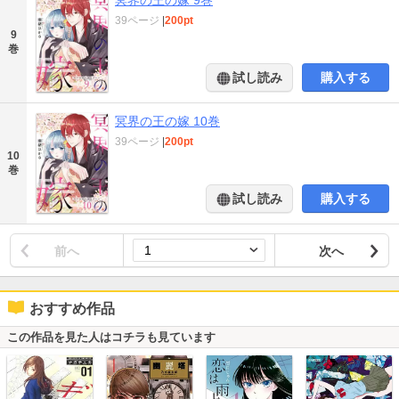
39ページ
|
200pt
9
巻
試し読み
購入する
冥界の王の嫁 10巻
39ページ
|
200pt
10
巻
試し読み
購入する
前へ
次へ
おすすめ作品
この作品を見た人はコチラも見ています