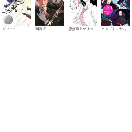
恋は雨上がりのように
ギフト±
幽麗塔
ヒメゴト～十九歳の制服～