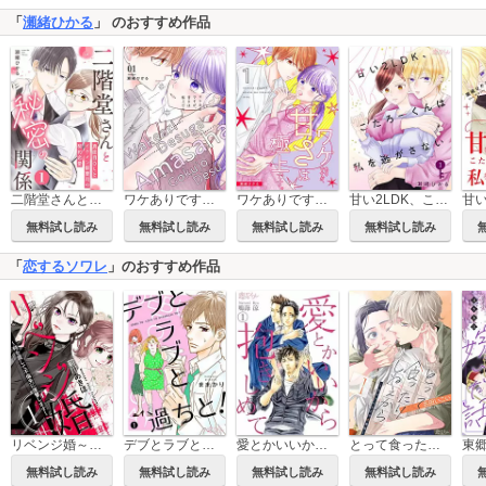
「
瀬緒ひかる
」 のおすすめ作品
二階堂さんと秘密の関係～真面目OLとイケメン御曹司の契約恋愛～
ワケありですが、甘さは極上です。
ワケありですが、甘さは極上です。【描き下ろしおまけ付き特装版】
甘い2LDK、こたろーくんは私を逃がさない
無料試し読み
無料試し読み
無料試し読み
無料試し読み
「
恋するソワレ
」のおすすめ作品
リベンジ婚～時を戻して不倫夫に復讐します～
デブとラブと過ちと！
愛とかいいから抱きしめて
とって食ったりしねぇから～元ヤンくんとの恋事情～
無料試し読み
無料試し読み
無料試し読み
無料試し読み