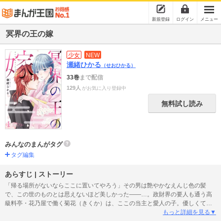
新規登録
ログイン
メニュー
冥界の王の嫁
少女
NEW
瀬緒ひかる
（せおひかる）
33巻
まで配信
129人
がお気に入り登録中
無料試し読み
みんなのまんがタグ
タグ編集
あらすじ | ストーリー
「帰る場所がないならここに置いてやろう」その男は艶やかなえんじ色の髪
で、この世のものとは思えないほど美しかった――…。政財界の要人も通う高
級料亭・花乃屋で働く菊花（きくか）は、ここの当主と愛人の子。優しくて大
好きだった母親は体が弱く、早くに亡くなってしまった。そこからは義母と義
もっと詳細を見る▼
妹からのいじめに耐えながら懸命に仲居として働く毎日。「何があっても人を