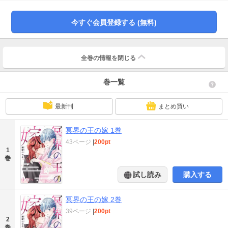
恨まないで。ずっと笑顔でいれば大丈夫」母との約束を守る菊花。しかし義妹
のいじめはエスカレートしていき、ついに夜の山奥に捨てられてしまう。絶望
今すぐ会員登録する (無料)
の中、菊花がたどり着いたのは「地獄の入り口」と町で噂されている大きな屋
敷。しかしそこにいたのは美しく優しい男・焔（ほむら）だった。しかも何故
か彼は菊花をすごく甘やかしてくれて――…！？ 【恋するソワレ】
全巻の情報を
閉じる
巻一覧
最新刊
まとめ買い
冥界の王の嫁 1巻
43ページ
|
200pt
1
巻
試し読み
購入する
冥界の王の嫁 2巻
39ページ
|
200pt
2
巻