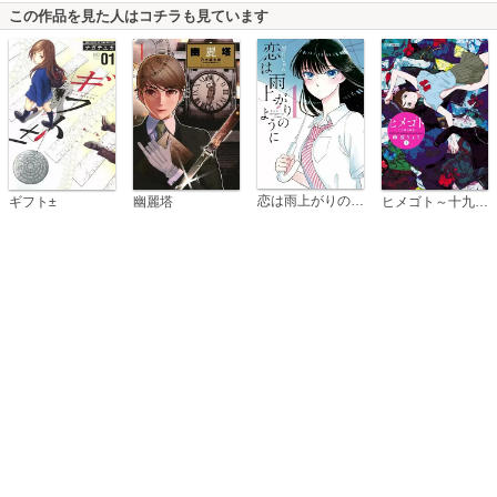
この作品を見た人はコチラも見ています
恋は雨上がりのように
ギフト±
幽麗塔
ヒメゴト～十九歳の制服～