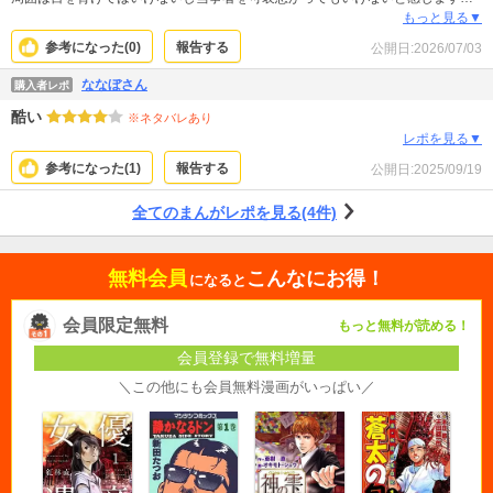
ヤングケアラーたちがその経験を活かして人生を歩んでいく様が良かったで
もっと見る▼
す。 相葉キョウコ先生の漫画は絵が美しくコマ割りや書き文字も読みやすくて
参考になった(
0
)
報告する
公開日:
2026/07/03
個人的に大好きなのですが、そこも見所です。
ななぼさん
購入者レポ
酷い
※ネタバレあり
レポを見る▼
参考になった(
1
)
報告する
公開日:
2025/09/19
全てのまんがレポを見る(4件)
無料会員
こんなにお得！
になると
会員限定無料
もっと無料が読める！
会員登録で無料増量
＼この他にも会員無料漫画がいっぱい／