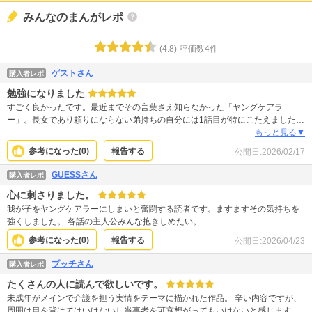
みんなのまんがレポ
(
4.8
)
評価数
4
件
ゲストさん
購入者レポ
勉強になりました
すごく良かったです。最近までその言葉さえ知らなかった「ヤングケアラ
ー」。長女であり頼りにならない弟持ちの自分には1話目が特にこたえました。
代弁された事もありました。 作中にもあるように、ヤングケアラーの負担に対
もっと見る▼
し直接的な解決策はまだ見つかっていません。でもこうして社会問題の題材と
参考になった(
0
)
報告する
公開日:
2026/02/17
して描かれる事で可能性が見えてくるんじゃないかと思います。 あと絵が目茶
苦茶キレイで読みやすかったです。
GUESSさん
購入者レポ
心に刺さりました。
我が子をヤングケアラーにしまいと奮闘する読者です。ますますその気持ちを
強くしました。 各話の主人公みんな抱きしめたい。
参考になった(
0
)
報告する
公開日:
2026/04/23
プッチさん
購入者レポ
たくさんの人に読んで欲しいです。
未成年がメインで介護を担う実情をテーマに描かれた作品。 辛い内容ですが、
周囲は目を背けてはいけないし当事者を可哀想がってもいけないと感じます。