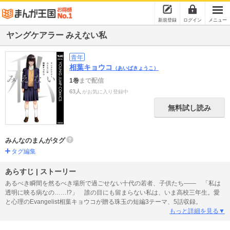
新規登録
ログイン
メニュー
ヤングケアラー みえない私
青年
相葉キョウコ
（あいばきょうこ）
1巻
まで配信
63人
がお気に入り登録中
無料試し読み
みんなのまんがタグ
タグ編集
あらすじ | ストーリー
あるべき瞬間を然るべき場所で過ごせない十代の若者、子供たち―― 「私は
透明に映る病なの……!?」 誰の目にも留まらない私は、いま高校三年生。愛
と心理のEvangelist相葉キョウコが贈る珠玉の短編3テーマ、5話収録。
もっと詳細を見る▼