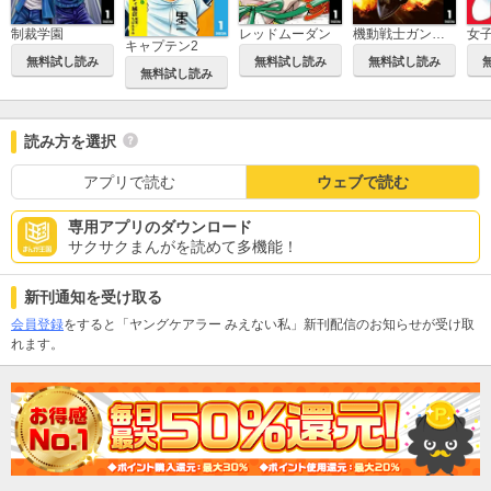
制裁学園
レッドムーダン
機動戦士ガンダム ラストホライズン
キャプテン2
無料試し読み
無料試し読み
無料試し読み
無料試し読み
読み方を選択
アプリで読む
ウェブで読む
専用アプリのダウンロード
サクサクまんがを読めて多機能！
新刊通知を受け取る
会員登録
をすると「ヤングケアラー みえない私」新刊配信のお知らせが受け取
れます。