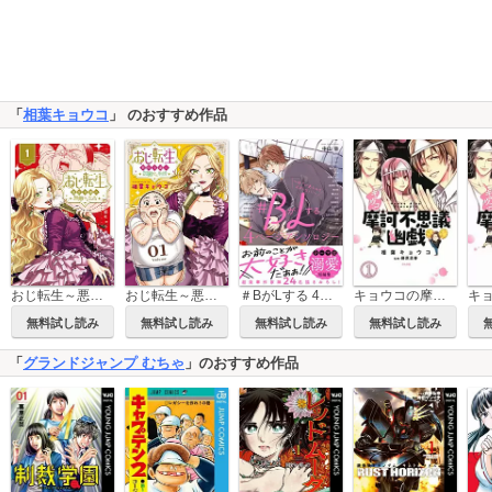
「
相葉キョウコ
」 のおすすめ作品
おじ転生～悪役令嬢の加齢なる生活～
おじ転生～悪役令嬢の加齢なる生活～【単話】
＃BがLする 4ページアンソロジー ～好きがあふれて止まらない！～
キョウコの摩訶不思議幽戯（分冊版）
無料試し読み
無料試し読み
無料試し読み
無料試し読み
「
グランドジャンプ むちゃ
」のおすすめ作品