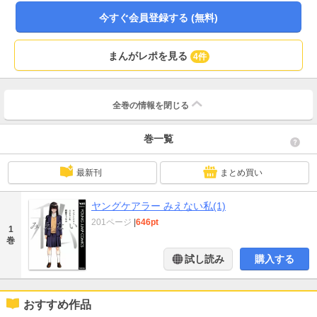
今すぐ会員登録する (無料)
まんがレポを見る
4件
全巻の情報を
閉じる
巻一覧
最新刊
まとめ買い
ヤングケアラー みえない私(1)
201ページ
|
646pt
1
巻
試し読み
購入する
おすすめ作品