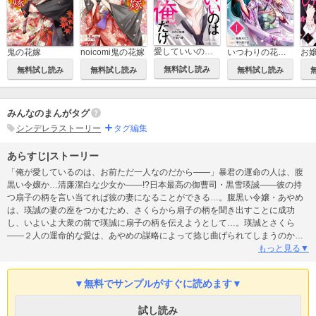
愛していいのは俺だけ～幼なじみからの愛が深すぎる～
鬼の花嫁
noicomi鬼の花嫁
いつわりの花嫁 ～旦那さま、今宵お命頂戴します～
無料試し読み
無料試し読み
無料試し読み
無料試し読み
みんなのまんがタグ
シンデレラストーリー
タグ編集
あらすじ|ストーリー
「俺が愛しているのは、お前ただ一人なのだから――」暴君の運命の人は、腹
黒い令嬢か…清廉潔白な少女か――!?日本最高の御曹司・黒雪瑛誠――彼の持
つ扇子の柄を言い当てれば彼の妻になることができる…。腹黒い令嬢・あやめ
は、瑛誠の妻の座をつかむため、さくらから扇子の柄を聞き出すことに成功
し、いよいよ大衆の前で瑛誠に扇子の柄を伝えようとして…。瑛誠とさくら
――２人の運命的な愛は、あやめの謀略によって捻じ曲げられてしまうのか…
それとも――!?腹黒令嬢との妻の座をめぐる戦いもいよいよクライマックス！
もっと見る▼
ざまぁ×溺愛たっぷりのシンデレラストーリー第４巻！(この作品は電子コミッ
ク誌noicomi vol.122、124、126、128、130に収録されています。重複購入に
▼無料でサンプルがすぐに読めます▼
ご注意ください)
試し読み