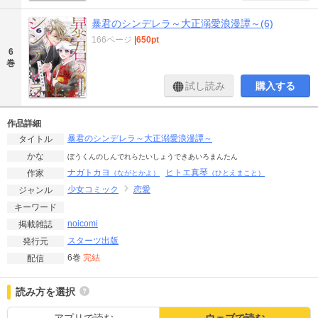
暴君のシンデレラ～大正溺愛浪漫譚～(6)
166ページ
|
650pt
6
巻
試し読み
購入する
作品詳細
暴君のシンデレラ～大正溺愛浪漫譚～
タイトル
かな
ぼうくんのしんでれらたいしょうできあいろまんたん
ナガトカヨ
ヒトエ真琴
作家
（ながとかよ）
（ひとえまこと）
少女コミック
恋愛
ジャンル
キーワード
noicomi
掲載雑誌
スターツ出版
発行元
6巻
完結
配信
読み方を選択
アプリで読む
ウェブで読む