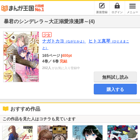
新規登録
ログイン
メニュー
暴君のシンデレラ～大正溺愛浪漫譚～(4)
少女
ナガトカヨ
ヒトエ真琴
（ながとかよ）
（ひとえまこ
と）
165ページ
|
400pt
4巻
／ 6巻
完結
202人
がお気に入り登録中
無料試し読み
購入する
おすすめ作品
この作品を見た人はコチラも見ています