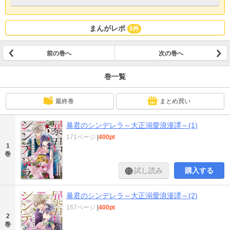
まんがレポ
0件
前の巻へ
次の巻へ
巻一覧
最終巻
まとめ買い
暴君のシンデレラ～大正溺愛浪漫譚～(1)
171ページ
|
400pt
1
巻
試し読み
購入する
暴君のシンデレラ～大正溺愛浪漫譚～(2)
167ページ
|
400pt
2
巻