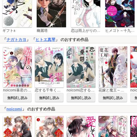
恋は雨上がりのように
ギフト±
幽麗塔
ヒメゴト～十九歳の制服～
「
ナガトカヨ
」 「
ヒトエ真琴
」 のおすすめ作品
noicomi暴君のシンデレラ～大正溺愛浪漫譚～
恋する千隼くんの憂鬱
noicomi恋する千隼くんの憂鬱
花嫁と魔王～穢れた少女は帝都の守護者に娶られる～
無料試し読み
無料試し読み
無料試し読み
無料試し読み
「
noicomi
」 のおすすめ作品