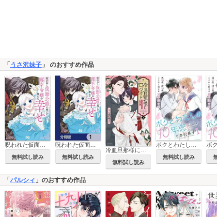
「
うさ沢妹子
」 のおすすめ作品
呪われた仮面公爵に嫁いだ薄幸令嬢の掴んだ幸せ
呪われた仮面公爵に嫁いだ薄幸令嬢の掴んだ幸せ【分冊版】
ボクとわたしの10年恋
冷血旦那様に口づけを～大正かりそめ婚姻譚～
無料試し読み
無料試し読み
無料試し読み
無料試し読み
「
パルシィ
」のおすすめ作品