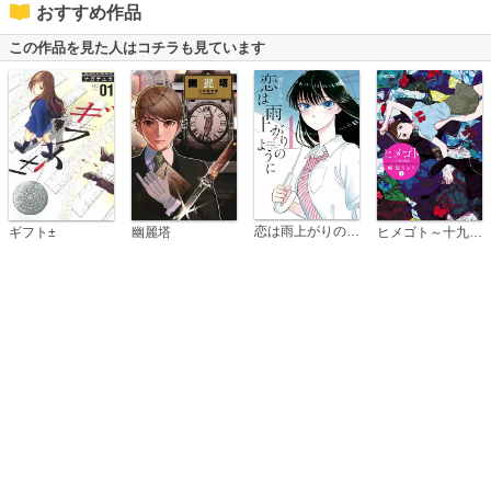
おすすめ作品
この作品を見た人はコチラも見ています
恋は雨上がりのように
ギフト±
幽麗塔
ヒメゴト～十九歳の制服～