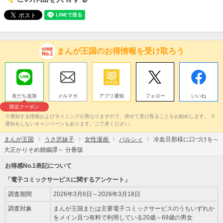
まんが王国のお得情報を受け取ろう
友だち追加
メルマガ
アプリ通知
フォロー
いいね
限定クーポン
※通知する情報およびタイミングが異なりますので、併せて受け取ることをお勧めします。 ※
通知をしないキャンペーンもあります。ご了承ください。
まんが王国
うさ沢妹子
女性漫画
パルシィ
冷血旦那様に口づけを～
大正かりそめ婚姻譚～ 分冊版
お得感No.1表記について
「電子コミックサービスに関するアンケート」
調査期間
2026年3月6日～2026年3月18日
調査対象
まんが王国または主要電子コミックサービスのうちいずれか
をメイン且つ有料で利用している20歳～69歳の男女