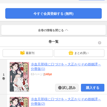
した条件は…まさかの「結婚」！？【第1話「悪魔のような旦那様」を収録】
今すぐ会員登録する (無料)
全巻の情報を
閉じる
巻一覧
最新刊
まとめ買い
冷血旦那様に口づけを～大正かりそめ婚姻譚～
分冊版(1)
63ページ
|
140pt
1
巻
試し読み
購入する
冷血旦那様に口づけを～大正かりそめ婚姻譚～
分冊版(2)