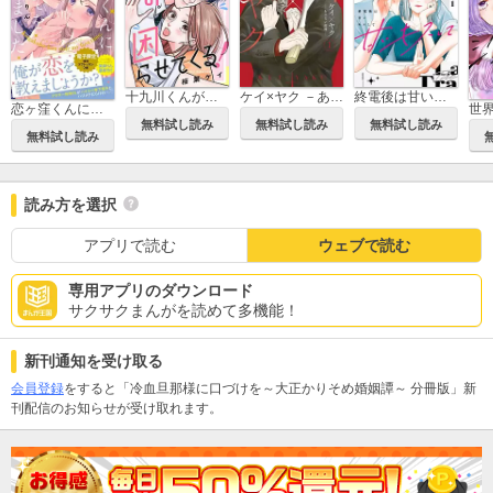
十九川くんが困らせてくる！
ケイ×ヤク －あぶない相棒－
終電後は甘いキスして
恋ヶ窪くんにはじめてを奪われました
無料試し読み
無料試し読み
無料試し読み
無料試し読み
読み方を選択
アプリで読む
ウェブで読む
専用アプリのダウンロード
サクサクまんがを読めて多機能！
新刊通知を受け取る
会員登録
をすると「冷血旦那様に口づけを～大正かりそめ婚姻譚～ 分冊版」新
刊配信のお知らせが受け取れます。