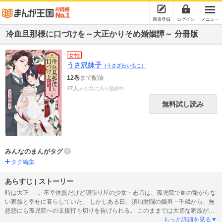
新規登録
ログイン
メニュー
冷血旦那様に口づけを～大正かりそめ婚姻譚～ 分冊版
女性
うさ沢妹子
（うさざわいもこ）
12巻
まで配信
47人
がお気に入り登録中
無料試し読み
みんなのまんがタグ
タグ編集
あらすじ | ストーリー
時は大正──。不幸体質だけど頑張り屋の少女・志乃は、孤児院で血の繋がらな
い家族と幸せに暮らしていた。 しかしある日、須加財閥の嫡男・千歳から、無
慈悲にも孤児院への支援打ち切りを告げられる。 このままでは大切な家族が路
頭に迷ってしまう…！ 支援を続けてもらえるよう頼みこむ志乃に、千歳が出
もっと詳細を見る▼