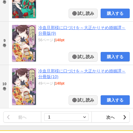
巻
試し読み
購入する
冷血旦那様に口づけを～大正かりそめ婚姻譚～
分冊版(9)
56ページ
|
140pt
9
巻
試し読み
購入する
冷血旦那様に口づけを～大正かりそめ婚姻譚～
分冊版(10)
49ページ
|
140pt
10
巻
試し読み
購入する
前へ
次へ