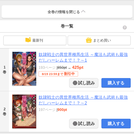
全巻の情報を
閉じる
巻一覧
最新刊
まとめ買い
奴隷戦士の異世界種馬生活 ～魔法も武術も最強
だしハーレムまで！？～1
425pt
1
193ページ
|
850pt
→
巻
割引中
8/19 23:59まで
試し読み
購入する
奴隷戦士の異世界種馬生活 ～魔法も武術も最強
だしハーレムまで！？～2
2
197ページ
|
900pt
巻
試し読み
購入する