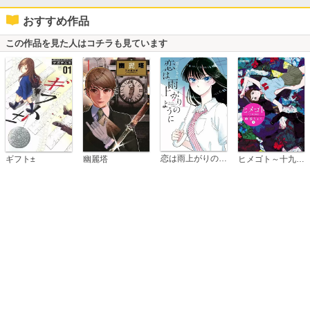
おすすめ作品
この作品を見た人はコチラも見ています
恋は雨上がりのように
ギフト±
幽麗塔
ヒメゴト～十九歳の制服～