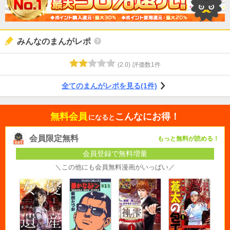
みんなのまんがレポ
(
2.0
)
評価数
1
件
全てのまんがレポを見る(1件)
無料会員
こんなにお得！
になると
会員限定無料
もっと無料が読める！
会員登録で無料増量
＼この他にも会員無料漫画がいっぱい／