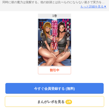
同時に彼の魔力は覚醒する。他の奴隷とは比べものにならない速さで実力をつ
け、いとも簡単に強敵を倒していく彼は、奴隷の中で剣闘士の道を駆け上がっ
もっと詳細を見る▼
ていく。そんなある時、リューを購入する者が現れた。それは、大貴族で名門
のジュラー家。奴隷を力と見なすジュラー家には、優秀な奴隷を揃えたい考え
1巻
があった。そして、リューに奴隷として下された最初の指示は、なんと美しい
女奴隷への“種付け”だった……！奴隷なのに超自由！？ 最下層から始まるけど
未来は無限大な異世界ファンタジー、堂々開幕！
割引中
今すぐ会員登録する (無料)
まんがレポを見る
1件