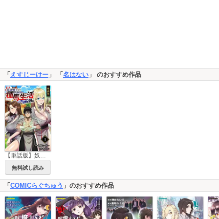
「
えすじーけー
」 「
名はない
」 のおすすめ作品
【単話版】奴隷戦士の異世界種馬生活 ～魔法も武術も最強だしハーレムまで！？～（フルカラー）
無料試し読み
「
COMICらぐちゅう
」のおすすめ作品