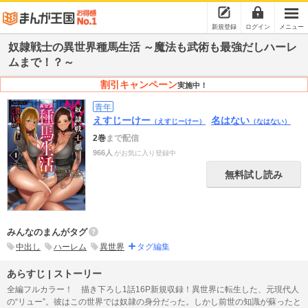
新規登録
ログイン
メニュー
奴隷戦士の異世界種馬生活 ～魔法も武術も最強だしハーレ
ムまで！？～
割引キャンペーン
実施中！
青年
えすじーけー
名はない
（えすじーけー）
（なはない）
2巻
まで配信
966人
がお気に入り登録中
無料試し読み
みんなのまんがタグ
中出し
ハーレム
異世界
タグ編集
あらすじ | ストーリー
全編フルカラー！ 描き下ろし1話16P新規収録！異世界に転生した、元現代人
の“リュー”。彼はこの世界では奴隷の身分だった。しかし前世の知識が蘇ったと