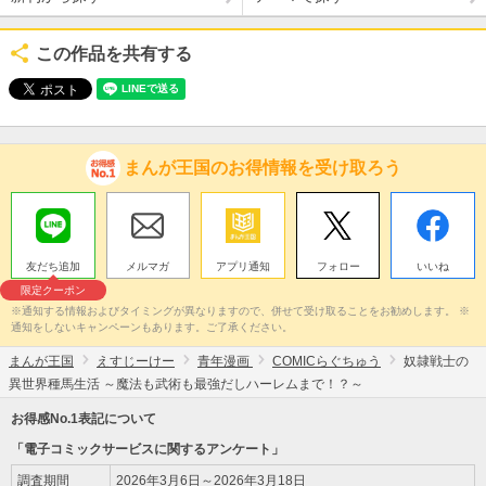
この作品を共有する
まんが王国のお得情報を受け取ろう
友だち追加
メルマガ
アプリ通知
フォロー
いいね
限定クーポン
※通知する情報およびタイミングが異なりますので、併せて受け取ることをお勧めします。 ※
通知をしないキャンペーンもあります。ご了承ください。
まんが王国
えすじーけー
青年漫画
COMICらぐちゅう
奴隷戦士の
異世界種馬生活 ～魔法も武術も最強だしハーレムまで！？～
お得感No.1表記について
「電子コミックサービスに関するアンケート」
調査期間
2026年3月6日～2026年3月18日