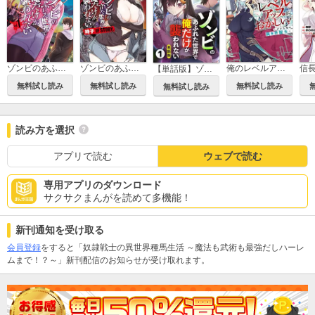
ゾンビのあふれた世界で俺だけが襲われない
ゾンビのあふれた世界で俺だけが襲われない 時子 IF STORY
俺のレベルアップがおかしい！ ～デキる男の異世界転生～
【単話版】ゾンビのあふれた世界で俺だけが襲われない（フルカラー）
無料試し読み
無料試し読み
無料試し読み
無料試し読み
読み方を選択
アプリで読む
ウェブで読む
専用アプリのダウンロード
サクサクまんがを読めて多機能！
新刊通知を受け取る
会員登録
をすると「奴隷戦士の異世界種馬生活 ～魔法も武術も最強だしハーレ
ムまで！？～」新刊配信のお知らせが受け取れます。