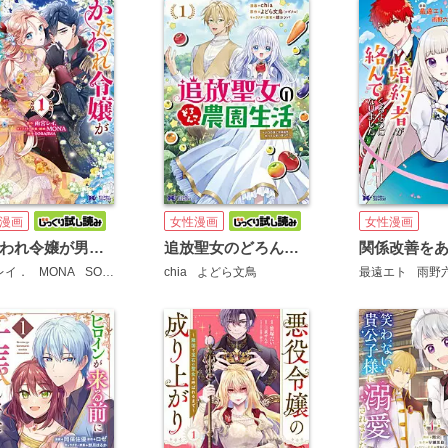
漫画
女性漫画
女性漫画
かたわれ令嬢が男装する理由(コミック)
追放聖女のどろんこ農園生活～いつのまにか隣国を救ってしまいました～(コミック)
レイ．
MONA
SORAJIMA
chia
よどら文鳥
最遠エト
雨野