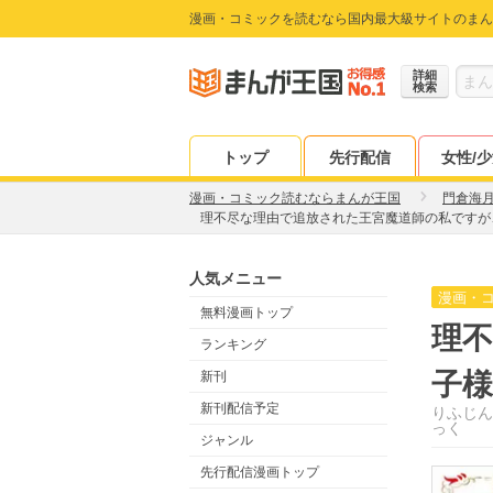
漫画・コミックを読むなら国内最大級サイトのまん
詳細
検索
トップ
先行配信
女性/
漫画・コミック読むならまんが王国
門倉海
理不尽な理由で追放された王宮魔道師の私ですが
人気メニュー
漫画・
無料漫画トップ
理
ランキング
子様
新刊
新刊配信予定
りふじん
っく
ジャンル
先行配信漫画トップ