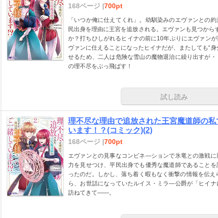
168ページ |
700pt
「いつか俺に仕えてくれ」。幼馴染みのエヴァンとの約
民出身を理由に王宮を追放される。エヴァンも見つから
か？打ちひしがれるヒイナの前に10年ぶりにエヴァン
ヴァンに仕えることになったヒイナだが、またしても“身
せるため、二人は危険な雪山の魔物退治に繰り出すが・
の理不尽をぶっ飛ばす！
試し読み
理不尽な理由で追放された王宮魔道師の私
います！？(コミック)(2)
168ページ |
700pt
エヴァンとの見事なコンビネ―ションで氷竜との激戦に
力を見せつけ、平民出身でも優秀な魔道師であることを
ったのだ。しかし、落ち着く暇もなく衝撃の情報を伝え
ら、お世話になっていたルイス・ミラ―公爵が「ヒイナ
訪ねてきて――。