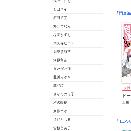
浅野いにお
石田スイ
「
門倉海
石田拓実
海野つなみ
楳図かずお
大久保ヒロミ
御茶漬海苔
河原和音
きたがわ翔
北川みゆき
草野誼
女性
さかたのり子
椎名軽穂
水無
新條まゆ
清野とおる
「
モンス
曽根富美子