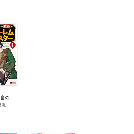
アラフォー社畜のゴーレムマスター（コミック） 分冊版
見梁川
吉沢メガネ