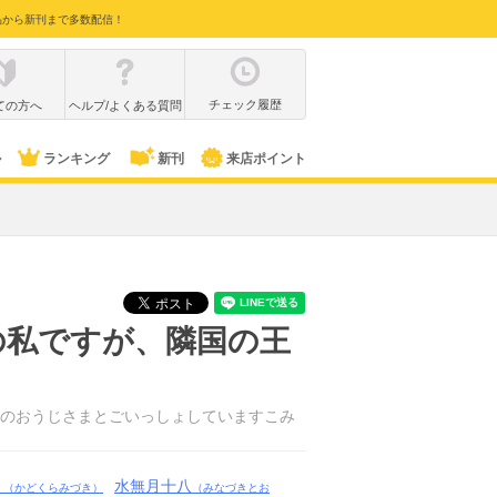
品から新刊まで多数配信！
チェック履歴
ての方へ
ヘルプ/よくある質問
ル
ランキング
新刊
来店ポイント
の私ですが、隣国の王
)
のおうじさまとごいっしょしていますこみ
月
水無月十八
（かどくらみづき）
（みなづきとお