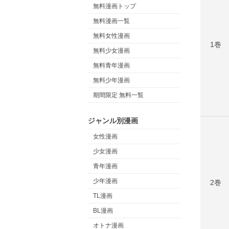
無料漫画トップ
無料漫画一覧
無料女性漫画
1巻
無料少女漫画
無料青年漫画
無料少年漫画
期間限定 無料一覧
ジャンル別漫画
女性漫画
少女漫画
青年漫画
少年漫画
2巻
TL漫画
BL漫画
オトナ漫画