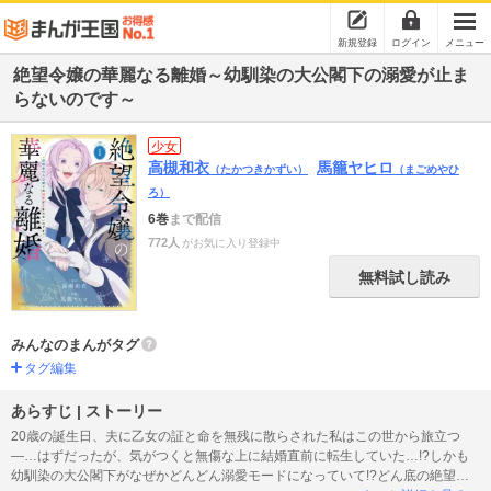
新規登録
ログイン
メニュー
絶望令嬢の華麗なる離婚～幼馴染の大公閣下の溺愛が止ま
らないのです～
少女
高槻和衣
馬籠ヤヒロ
（たかつきかずい）
（まごめやひ
ろ）
6巻
まで配信
772人
がお気に入り登録中
無料試し読み
みんなのまんがタグ
タグ編集
あらすじ | ストーリー
20歳の誕生日、夫に乙女の証と命を無残に散らされた私はこの世から旅立つ
―…はずだったが、気がつくと無傷な上に結婚直前に転生していた…!?しかも
幼馴染の大公閣下がなぜかどんどん溺愛モードになっていて!?どん底の絶望か