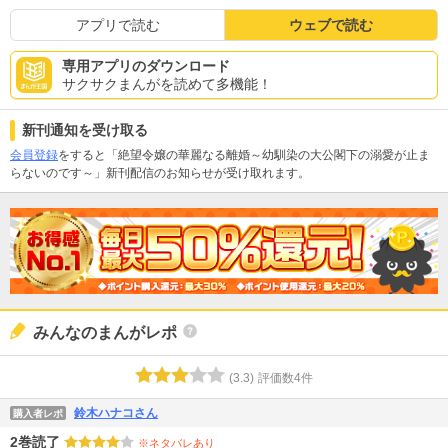
アプリで読む
ウェブで読む
専用アプリのダウンロード
サクサクまんがを読めて多機能！
新刊通知を受け取る
会員登録
をすると「絶望令嬢の華麗なる離婚～幼馴染の大公閣下の溺愛が止ま
らないのです～」新刊配信のお知らせが受け取れます。
みんなのまんがレポ
(
3.3
)
評価数
4
件
鈴木ハナコさん
購入者レポ
2巻読了
※ネタバレあり