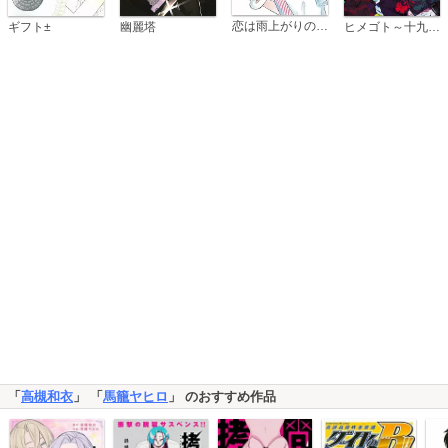
恋は雨上がりのように
ギフト±
幽麗塔
ヒメゴト～十九歳の制服～
「
高槻和衣
」 「
馬籠ヤヒロ
」 のおすすめ作品