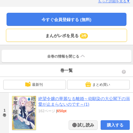
ら幸福の絶頂までバッドエンド回避の爽快逆行ファンタジー、開幕！
もっと詳細を見る▼
今すぐ会員登録する (無料)
まんがレポを見る
3件
全巻の情報を
閉じる
巻一覧
最新刊
まとめ買い
絶望令嬢の華麗なる離婚～幼馴染の大公閣下の溺
愛が止まらないのです～(1)
1
162ページ
|
650pt
巻
試し読み
購入する