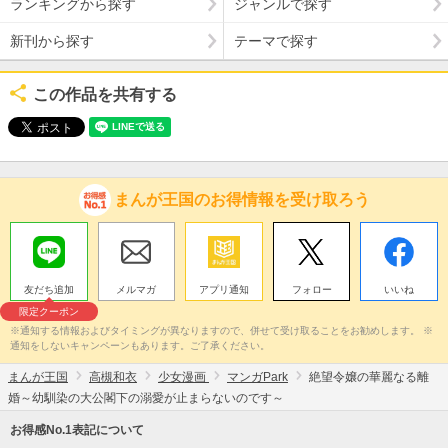
ランキングから探す
ジャンルで探す
新刊から探す
テーマで探す
この作品を共有する
まんが王国のお得情報を受け取ろう
友だち追加
メルマガ
アプリ通知
フォロー
いいね
限定クーポン
※通知する情報およびタイミングが異なりますので、併せて受け取ることをお勧めします。 ※
通知をしないキャンペーンもあります。ご了承ください。
まんが王国
高槻和衣
少女漫画
マンガPark
絶望令嬢の華麗なる離
婚～幼馴染の大公閣下の溺愛が止まらないのです～
お得感No.1表記について