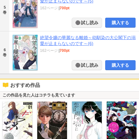
愛が止まらないのです～(5)
5
162ページ
|
700pt
巻
試し読み
購入する
絶望令嬢の華麗なる離婚～幼馴染の大公閣下の溺
愛が止まらないのです～(6)
6
162ページ
|
700pt
巻
試し読み
購入する
おすすめ作品
この作品を見た人はコチラも見ています