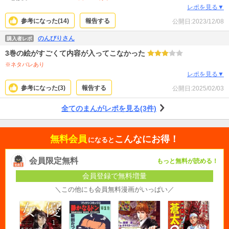
レポを見る▼
参考になった(
14
)
報告する
公開日:
2023/12/08
のんびりさん
購入者レポ
3巻の絵がすごくて内容が入ってこなかった
※ネタバレあり
レポを見る▼
参考になった(
3
)
報告する
公開日:
2025/02/03
全てのまんがレポを見る(3件)
無料会員
こんなにお得！
になると
会員限定無料
もっと無料が読める！
会員登録で無料増量
＼この他にも会員無料漫画がいっぱい／