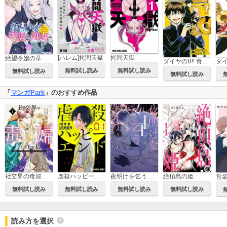
[ハレム]拷問天獄
拷問天獄
絶望令嬢の華麗なる離婚～幼馴染の大公閣下の溺愛が止まらないのです～[ばら売り]
ダイヤのB!! 青道高校吹奏楽部
無料試し読み
無料試し読み
無料試し読み
無料試し読み
「
マンガPark
」のおすすめ作品
社交界の毒婦とよばれる私～素敵な辺境伯令息に腕を折られたので、責任とってもらいます～
虐殺ハッピーエンド
夜明けを乞うけものたち
絶頂島の姫
無料試し読み
無料試し読み
無料試し読み
無料試し読み
読み方を選択